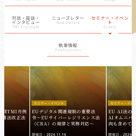
対談・座談・
ニューズレター
セミナー・イベン
インタビュー
ト
Newsletters
TMI Crosstalk
Events
執筆情報
Publications
セミナー・イベント
セミナー・イベ
9回TMI月例
EUデジタル関連規制の重要法
EU AI法
保護法改正法
令〜EUサイバーレジリエンス法
AIオムニバ
（CRA）の規律と実務対応〜
向も含めて
開催日：2026.11.16
開催日：2026.10