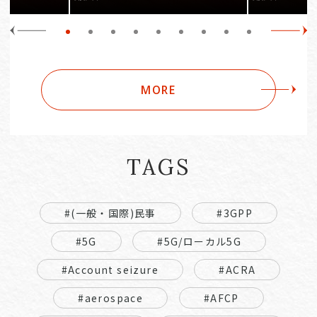
MORE
TAGS
#(一般・国際)民事
#3GPP
#5G
#5G/ローカル5G
#Account seizure
#ACRA
#aerospace
#AFCP