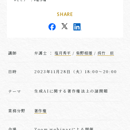
SHARE
講師
弁護士 ：
塩月秀平
/
柴野相雄
/
呉竹 辰
2023年11月28日（火）18:00～20:00
日時
生成AIに関する著作権法上の諸問題
テーマ
業務分野
著作権
Zoom webinarによる開催
会場