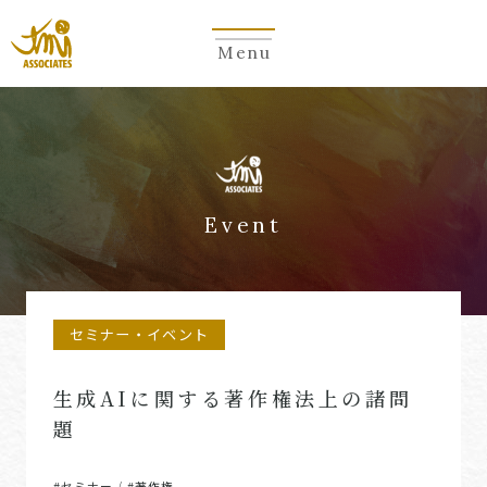
Menu
Event
セミナー・イベント
生成AIに関する著作権法上の諸問
題
#セミナー
#著作権
/