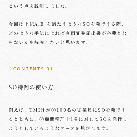
という点を説明しました。
今回は上記
A.B.
を満たすような
SO
を発行する際、
どのような手法によれば有価証券届出書が必要とな
らないかを解説したいと思います。
CONTENTS 01
SO特例の使い方
例えば、TMI㈱が①
100
名の従業員に
SO
を発行す
るとともに、②顧問税理士
1
名に対して
SO
を発行し
ようとしているようなケースを想定します。