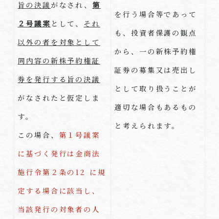
旨の決議
がなされ、
第
を行う場合等であって
２号議案
として、
それ
も、投資者保護の観点
以外の者を対象として
から、一の新株予約権
同内容の新株予約権証
証券の募集又は売出し
券を発行する旨の決議
として取り扱うことが
がなされたと仮定しま
適切な場合もあるもの
す。
と考えられます。
この場合、
第１号議案
に基づく発行は金商法
施行令第２条の12 に規
定する場合に該当し、
当該発行の対象者の人