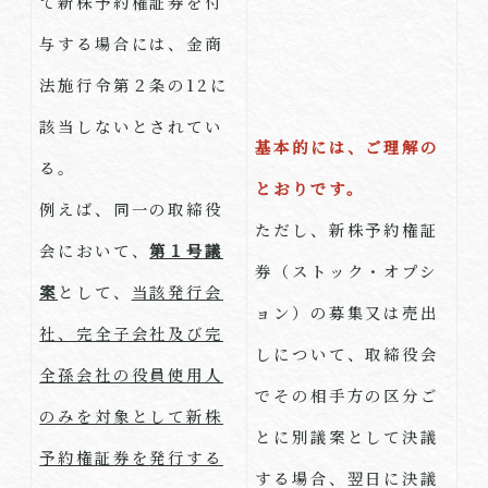
て新株予約権証券を付
与する場合には、金商
法施行令第２条の
12
に
該当しないとされてい
基本的には、ご理解の
る。
とおりです。
例えば、同一の取締役
ただし、新株予約権証
会において、
第１号議
券（ストック・オプシ
案
として、
当該発行会
ョン）の募集又は売出
社、完全子会社及び完
しについて、取締役会
全孫会社の役員使用人
でその相手方の区分ご
のみを対象として新株
とに別議案として決議
予約権証券を発行する
する場合、翌日に決議