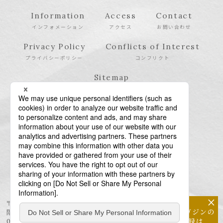
Information
Access
Contact
インフォメーション
アクセス
お問い合わせ
Privacy Policy
Conflicts of Interest
プライバシーポリシー
コンフリクト
Sitemap
サイトマップ
×
〒106-6123 東京都港区六本木6-10-1 六本木ヒルズ森タワー23
メールマガジンの
階
配信登録は
03-6438-5511（代表） / 03-6438-5611（特許・商標）