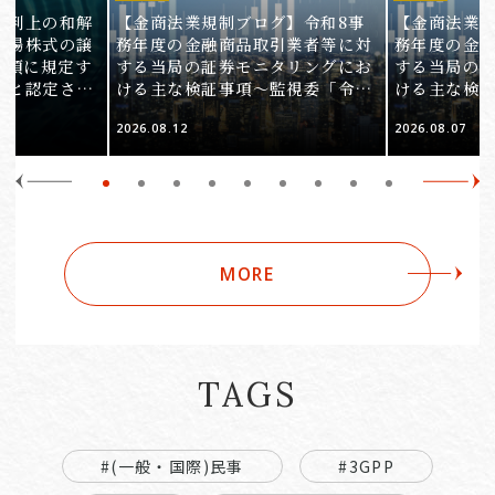
裁判上の和解
【金商法業規制ブログ】令和8事
【金商法業規
上場株式の譲
務年度の金融商品取引業者等に対
務年度の金
1項に規定す
する当局の証券モニタリングにお
する当局の
ると認定され
ける主な検証事項～監視委「令和
ける主な検
服審判所裁決
8事務年度 証券モニタリング基本
8事務年度 
2026.08.12
2026.08.07
裁(所)令7第
方針」の解説～（第2回）
方針」の解説
MORE
TAGS
#(一般・国際)民事
#3GPP