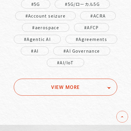
#5G
#5G/ローカル5G
#Account seizure
#ACRA
#aerospace
#AFCP
#Agentic AI
#Agreements
#AI
#AI Governance
#AI/IoT
VIEW MORE