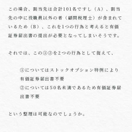
この場合、割当先は合計
101
名ですし（
A
）、割当
先の中に役職員以外の者（顧問税理士）が含まれて
いるため（
B
）、これを
1
つの行為と考えると有価
証券届出書の提出が必要となってしまいそうです。
それでは、この①②を
2
つの行為として捉えて、
①についてはストックオプション特例により
有価証券届出書不要
②については
50
名未満であるため有価証券届
出書不要
という整理は可能なのでしょうか。