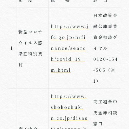
日本政策金
https://www.j
融公庫事業
新型コロナ
fc.go.jp/n/fi
資金相談ダ
ウイルス感
1
nance/searc
イヤル
染症特別貸
h/covid_19_
0120-154
付
m.html
-505（※
1）
https://www.
商工組合中
shokochuki
央金庫相談
n.co.jp/disas
窓口
商工中金・
ter/corona.h