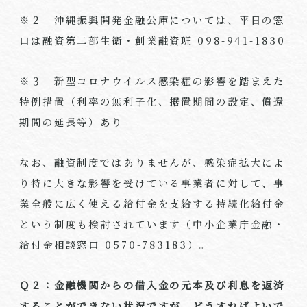
※２ 沖縄振興開発金融公庫については、平日の窓
口は融資第二部生衛・創業融資班 098-941-1830
※３ 新型コロナウイルス感染症の影響を踏まえた
特例措置（利率の無利子化、据置期間の設定、償還
期間の延長等）あり
なお、融資制度ではありませんが、感染症拡大によ
り特に大きな影響を受けている事業者に対して、事
業全般に広く使える給付金を支給する持続化給付金
という制度も検討されています（中小企業庁金融・
給付金相談窓口 0570-783183）。
Ｑ２：金融機関からの借入金の元本及び利息を返済
することができない状況ですが、どうすればよいで