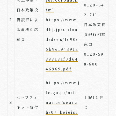
0120ｰ54
日本政策投
tml
2ｰ711
2
資銀行によ
https://www.
日本政策投
る危機対応
dbj.jp/uploa
資銀行相談
融資
d/docs/1c90e
窓口
6b9ef94391a
0120-59
898a8af3d64
8-600
46969.pdf
https://www.j
fc.go.jp/n/fi
セーフティ
上記
1
と同
3
nance/searc
ネット貸付
じ
h/07_keieisi