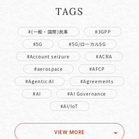
TAGS
#(一般・国際)民事
#3GPP
#5G
#5G/ローカル5G
#Account seizure
#ACRA
#aerospace
#AFCP
#Agentic AI
#Agreements
#AI
#AI Governance
#AI/IoT
VIEW MORE