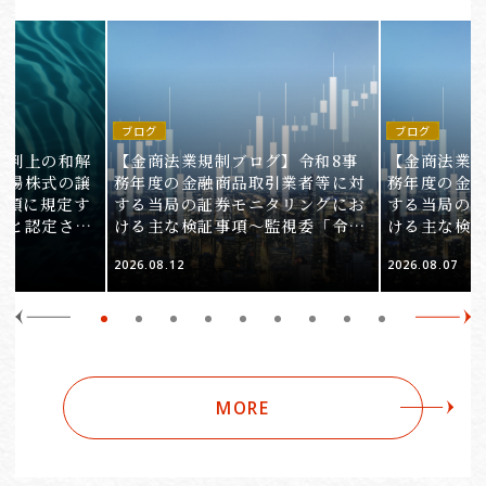
ブログ
ブログ
裁判上の和解
【金商法業規制ブログ】令和8事
【金商法業規
上場株式の譲
務年度の金融商品取引業者等に対
務年度の金
1項に規定す
する当局の証券モニタリングにお
する当局の
ると認定され
ける主な検証事項～監視委「令和
ける主な検
服審判所裁決
8事務年度 証券モニタリング基本
8事務年度 
2026.08.12
2026.08.07
裁(所)令7第
方針」の解説～（第2回）
方針」の解説
MORE