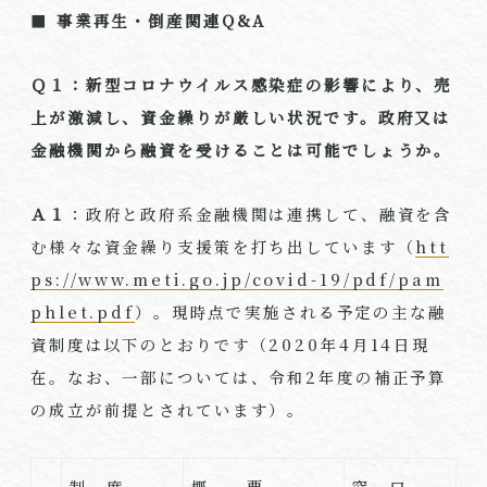
■
事業再生・倒産関連Q&A
Ｑ１：新型コロナウイルス感染症の影響により、売
上が激減し、資金繰りが厳しい状況です。政府又は
金融機関から融資を受けることは可能でしょうか。
Ａ１
：政府と政府系金融機関は連携して、融資を含
む様々な資金繰り支援策を打ち出しています（
htt
ps://www.meti.go.jp/covid-19/pdf/pam
phlet.pdf
）。現時点で実施される予定の主な融
資制度は以下のとおりです（2020年4月14日現
在。なお、一部については、令和2年度の補正予算
の成立が前提とされています）。
制 度
概 要
窓 口