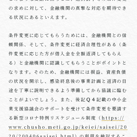
の求めに対して、金融機関の真摯な対応を期待でき
る状況にあるといえます。
条件変更に応じてもらうためには、金融機関との信
頼関係、そして、条件変更に経済合理性がある（条
件変更に応じた方が借入金を全額返済してもらえ
る）と金融機関に認識してもらうことがポイントと
なります。そのため、金融機関には損益、資産負債
の状況を開示し、感染終息後の事業計画と返済の目
途を丁寧に説明できるよう準備してから協議に臨む
ことがよいでしょう。また、後記
Ｑ４
記載の中小企
業支援協議会のサポートを受けて条件変更を要請す
る新型コロナ特例リスケジュール制度（
https://
www.chusho.meti.go.jp/keiei/saisei/20
20/200406saisei.html
）の利用を検討するこ