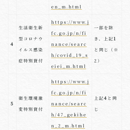
en_m.html
https://www.j
生活衛生新
一部を除
fc.go.jp/n/fi
型コロナウ
き、上記
1
4
nance/searc
イルス感染
と同じ（※
h/covid_19_s
症特別貸付
2）
eiei_m.html
https://www.j
fc.go.jp/n/fi
衛生環境激
上記
4
と同
5
nance/searc
変特別貸付
じ
h/47_gekihe
n_2_m.html