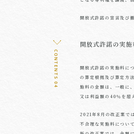
開放式許諾の宣言及び
開放式許諾の実施
CONTENTS 04
開放式許諾の実施料に
の算定根拠及び算定方
施料の金額は、一般に
又は利益額の
40
％を超
2021
年
8
月の改正案で
不合理な実施料につい
新の改正案では、金額