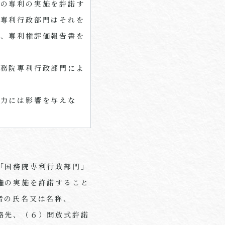
その専利の実施を許諾す
院専利行政部門はそれを
合、専利権評価報告書を
国務院専利行政部門によ
効力には影響を与えな
「国務院専利行政部門」
権の実施を許諾すること
者の氏名又は名称、
絡先、（６）開放式許諾