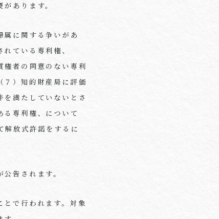
要があります。
帰属に関する争いがあ
されている専利権、
質権者の同意のない専利
（７）知的財産局に評価
件を満たしていないとさ
ある専利権、について
て解放式許諾をするに
が公告されます。
ことで行われます。対象
ます。