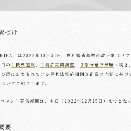
置づけ
NIPA
）は
2022
年
10
月
31
日、専利審査基準の改正案（パブ
先日の
１概要速報
、
２特許期間調整
、
３部分意匠出願
に続き
及び既に公表されている専利法実施細則改正案の内容に基づ
についてご紹介します。
クコメント募集期間は、本日（
2022
年
12
月
15
日）までとな
概要