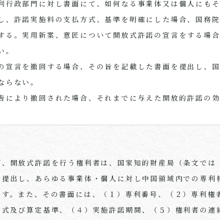
利行政部門に対し書面にて、如何なる事業体又は個人にも
し、許諾実施料の支払方式、基準を明確にした場合、国務
する。実用新案、意匠について開放式許諾の宣言をする場
い。
の宣言を撤回する場合、その旨を記載した書面を提出し、
ならない。
告により撤回された場合、それまでに与えた開放的許諾の
ば、開放式許諾を行う権利者は、国家知的財産局（条文では
を提出し、あらゆる事業体・個人に対し中国領域内での専利
ます。また、その書面には、（１）専利番号、（２）専利権
方式及び算定基準、（４）実施許諾期間、（５）権利者の連