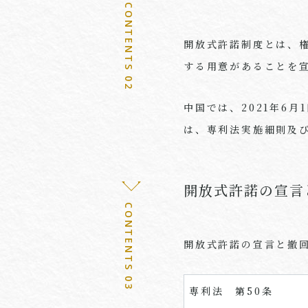
CONTENTS 02
開放式許諾制度とは、
する用意があることを
中国では、
2021
年
6
月
1
は、専利法実施細則及
開放式許諾の宣言
CONTENTS 03
開放式許諾の宣言と撤
専利法 第50条