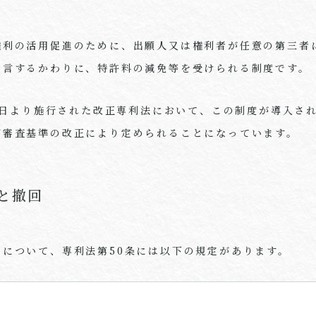
権利の活用促進のために、出願人又は権利者が任意の第三者
宣言するかわりに、特許料の減免等を受けられる制度です。
日より施行された改正専利法において、この制度が導入さ
び審査基準の改正により定められることになっています。
と撤回
回について、専利法第
50
条には以下の規定があります。