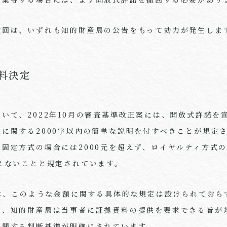
撤回は、いずれも知的財産局の公告をもって効力が発生しま
料決定
ついて、
2022
年
10
月の審査基準改正案には、開放式許諾を
法に関する
2000
字以内の簡単な説明を付すべきことが規定
、固定方式の場合には
2000
元を超えず、ロイヤルティ方式
えないことと規定されています。
は、このような金額に関する具体的な規定は設けられておら
て、知的財産局は当事者に証拠資料の提供を要求できる旨が
に関する判断基準が明確にされています。