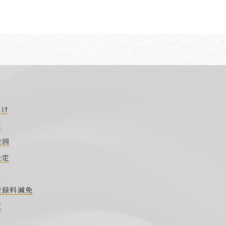
づけ
要
撤回
決定
登録料減免
状