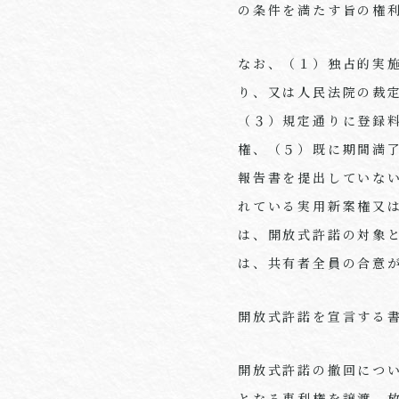
の条件を満たす旨の権
なお、（１）独占的実
り、又は人民法院の裁
（３）規定通りに登録
権、（５）既に期間満
報告書を提出していな
れている実用新案権又
は、開放式許諾の対象
は、共有者全員の合意
開放式許諾を宣言する
開放式許諾の撤回につ
となる専利権を譲渡、