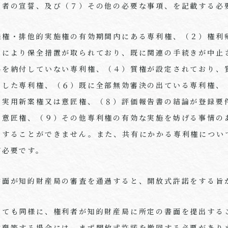
利者の宣誓、及び（７）その他の必要な事項、を記載する必
施権・排他的実施権の有効期間内にある専利権、（２）権利
定により保全措置が取られており、既に関連の手続きが中止
料を納付していない専利権、（４）質権が設定されており、
了した専利権、（６）既に全部無効審決の出ている専利権、
い実用新案権又は意匠権、（８）評価報告書の結論が登録要
は意匠権、（９）その他専利権の有効な実施を妨げる事情の
とすることができません。また、共有にかかる専利権につい
が必要です。
書面が知的財産局の審査を通過すると、開放式許諾をする旨
いても同様に、権利者が知的財産局に所定の書面を提出する
放棄等する場合には、まず開放式許諾を撤回する必要があり