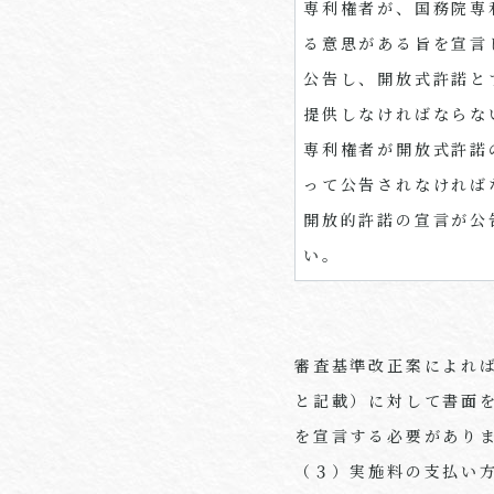
専利権者が、国務院専
る意思がある旨を宣言
公告し、開放式許諾と
提供しなければならな
専利権者が開放式許諾
って公告されなければ
開放的許諾の宣言が公
い。
審査基準改正案によれ
と記載）に対して書面
を宣言する必要があり
（３）実施料の支払い