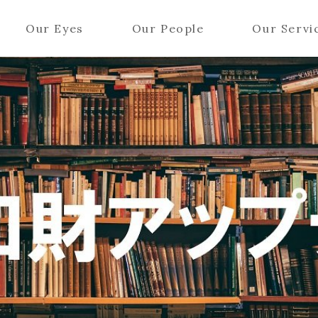
Our Eyes
Our People
Our Servi