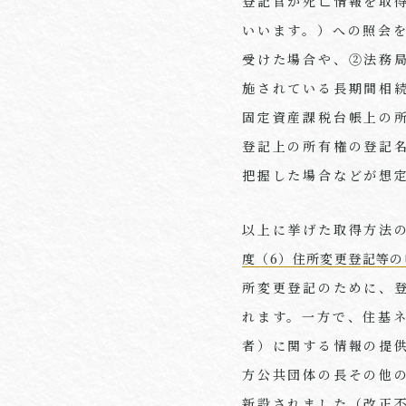
登記官が死亡情報を取
いいます。）への照会
受けた場合や、②法務
施されている長期間相
固定資産課税台帳上の
登記上の所有権の登記
把握した場合などが想
以上に挙げた取得方法
度（6）住所変更登記等
所変更登記のために、
れます。一方で、住基
者）に関する情報の提
方公共団体の長その他
新設されました（改正