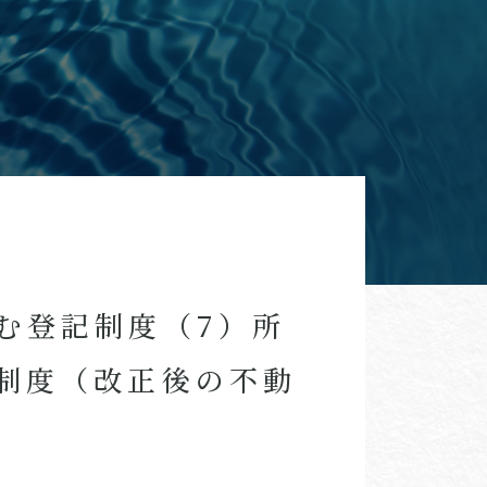
む登記制度（7）所
制度（改正後の不動