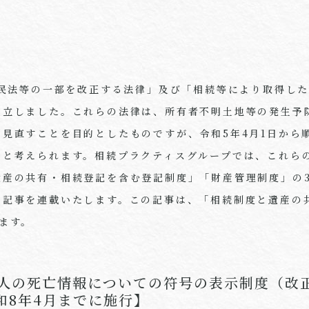
民法等の一部を改正する法律」及び「相続等により取得し
成立しました。これらの法律は、所有者不明土地等の発生予
を見直すことを目的としたものですが、令和
5
年
4
月
1
日から
つと考えられます。相続プラクティスグループでは、これら
遺産の共有・相続登記を含む登記制度」「財産管理制度」の
の記事を連載いたします。この記事は、「相続制度と遺産の
ます。
人の死亡情報についての符号の表示制度（改
和8年4月までに施行】