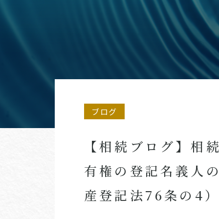
ブログ
【相続ブログ】相
有権の登記名義人
産登記法76条の4