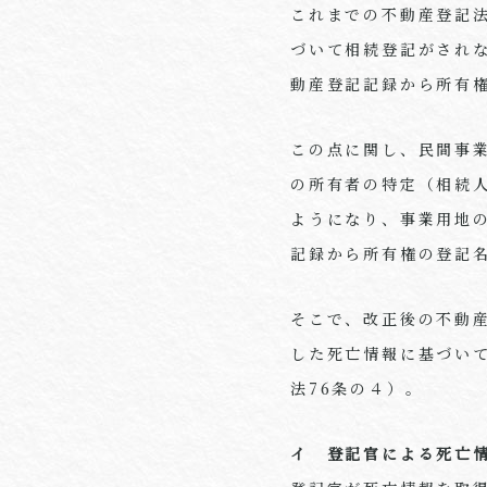
これまでの不動産登記
づいて相続登記がされ
動産登記記録から所有
この点に関し、民間事
の所有者の特定（相続
ようになり、事業用地
記録から所有権の登記
そこで、改正後の不動
した死亡情報に基づい
法
76
条の４）。
イ 登記官による死亡