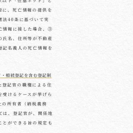
（以下「住基ネット」と
際に、死亡情報の提供を
置法
40
条に基づいて実
亡情報に接した場合、③
の氏名、住所等が不動産
登記名義人の死亡情報を
有・相続登記を含む登記制
た登記官の職権による住
を受けるケースが挙げら
上の所有者（納税義務
ては、登記官が、関係地
ことができる旨の規定も