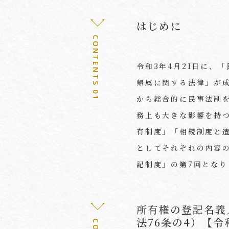
はじめに
CONTENTS 01
令和
3
年
4
月
21
日に、「
帰属に関する法律」が
から総合的に民事法制
務上も大きな影響を持
有制度」「相続制度と
としてそれぞれの内容
記制度」の第
7
回となり
所有権の登記名義
法76条の4）【令