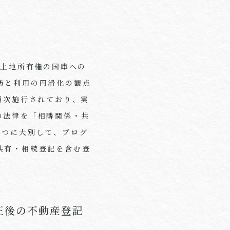
た土地所有権の国庫への
防と利用の円滑化の観点
順次施行されており、実
の法律を「相隣関係・共
3
つに大別して、ブログ
共有・相続登記を含む登
正後の不動産登記