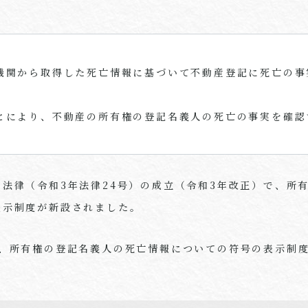
機関から取得した死亡情報に基づいて不動産登記に死亡の事
。
とにより、不動産の所有権の登記名義人の死亡の事実を確認
る法律（令和
3
年法律
24
号）の成立（令和
3
年改正）で、所
表示制度が新設されました。
、所有権の登記名義人の死亡情報についての符号の表示制