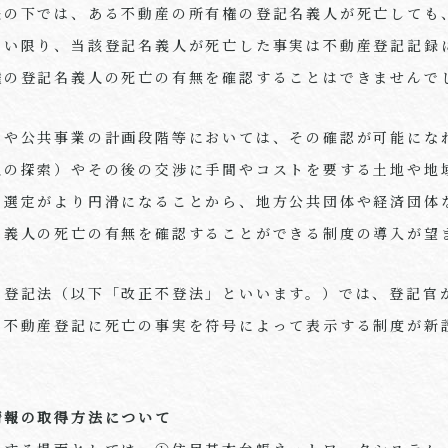
法の下では、ある不動産の所有権の登記名義人が死亡しても
ない限り、当該登記名義人が死亡した事実は不動産登記記録
権の登記名義人の死亡の有無を確認することはできませんで
業や公共事業の計画段階等においては、その確認が可能にな
人の探索）やその後の交渉に手間やコストを要する土地や地
の選定がより円滑になることから、地方公共団体や経済団体
名義人の死亡の有無を確認することができる制度の導入が望
産登記法（以下「改正不登法」といいます。）では、登記官
て不動産登記に死亡の事実を符号によって表示する制度が新
情報の取得方法について