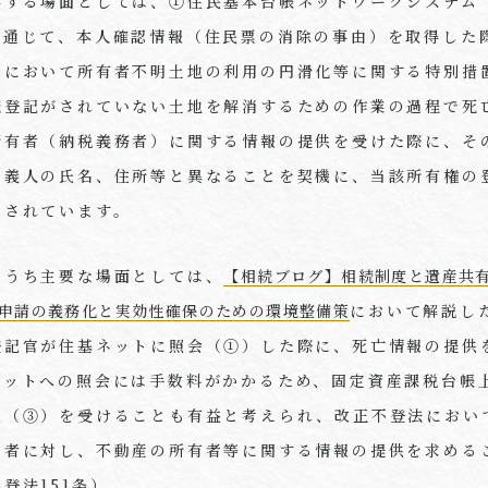
得する場面としては、①住民基本台帳ネットワークシステム
を通じて、本人確認情報（住民票の消除の事由）を取得した
局において所有者不明土地の利用の円滑化等に関する特別措
続登記がされていない土地を解消するための作業の過程で死
所有者（納税義務者）に関する情報の提供を受けた際に、そ
名義人の氏名、住所等と異なることを契機に、当該所有権の
定されています。
のうち主要な場面としては、
【相続ブログ】相続制度と遺産共
の申請の義務化と実効性確保のための環境整備策
において解説し
登記官が住基ネットに照会（①）した際に、死亡情報の提供
ネットへの照会には手数料がかかるため、固定資産課税台帳
供（③）を受けることも有益と考えられ、改正不登法におい
の者に対し、不動産の所有者等に関する情報の提供を求める
不登法
151
条）。