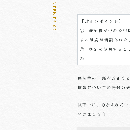
CONTENTS 02
【改正のポイント】
① 登記官が他の公的
する制度が新設された
② 登記を参照するこ
た。
民法等の一部を改正す
情報についての符号の
以下では、
Q
＆
A
方式で
いきましょう。