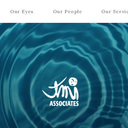
Our Eyes
Our People
Our Servi