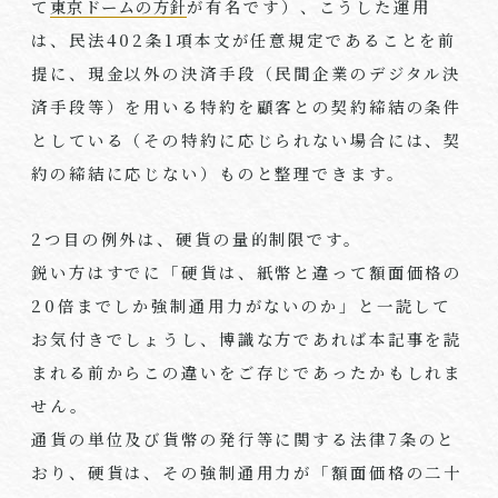
て
東京ドームの方針
が有名です）、こうした運用
は、民法
402
条
1
項本文が任意規定であることを前
提に、現金以外の決済手段（民間企業のデジタル決
済手段等）を用いる特約を顧客との契約締結の条件
としている（その特約に応じられない場合には、契
約の締結に応じない）ものと整理できます。
2
つ目の例外は、硬貨の量的制限です。
鋭い方はすでに「硬貨は、紙幣と違って額面価格の
20
倍までしか強制通用力がないのか」と一読して
お気付きでしょうし、博識な方であれば本記事を読
まれる前からこの違いをご存じであったかもしれま
せん。
通貨の単位及び貨幣の発行等に関する法律
7
条のと
おり、硬貨は、その強制通用力が「額面価格の二十