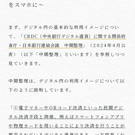
をスマホに～
まず、デジタル円の基本的な利用イメージについ
て、「
CBDC（中央銀行デジタル通貨）に関する関係府
省庁・日本銀行連絡会議 中間整理
」（
2024
年
4
月公
表）（以下「中間整理」といいます）を参照しつつ
見ていきます。
中間整理は、デジタル円の利用イメージについて以
下のように説明しています。
「①
電子マネーや
QR
コード決済といった民間デジ
タル決済手段と同様、例えばスマートフォンアプリ
や物理カードを用いることにより決済を行うことが
想定
されているデジタル通貨である。一万円券（お