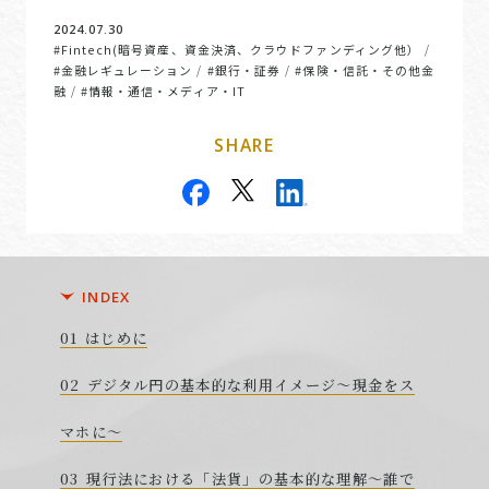
2024.07.30
#Fintech(暗号資産、資金決済、クラウドファンディング他）
/
#金融レギュレーション
#銀行・証券
#保険・信託・その他金
/
/
融
#情報・通信・メディア・IT
/
SHARE
INDEX
はじめに
デジタル円の基本的な利用イメージ～現金をス
マホに～
現行法における「法貨」の基本的な理解～誰で