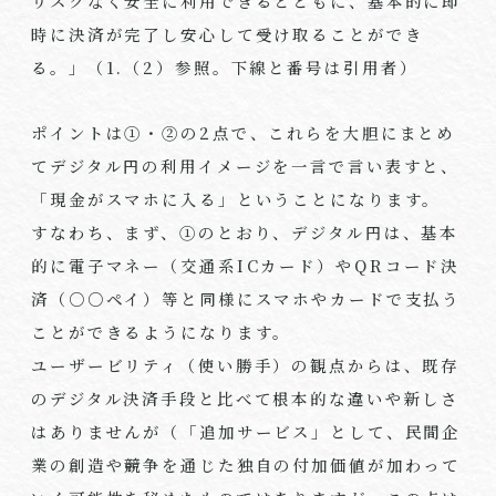
リスクなく安全に利用できるとともに、基本的に即
時に決済が完了し安心して受け取ることができ
る。」（
1.
（
2
）参照。下線と番号は引用者）
ポイントは①・②の
2
点で、これらを大胆にまとめ
てデジタル円の利用イメージを一言で言い表すと、
「現金がスマホに入る」ということになります。
すなわち、まず、①のとおり、デジタル円は、基本
的に電子マネー（交通系
IC
カード）や
QR
コード決
済（○○ペイ）等と同様にスマホやカードで支払う
ことができるようになります。
ユーザービリティ（使い勝手）の観点からは、既存
のデジタル決済手段と比べて根本的な違いや新しさ
はありませんが（「追加サービス」として、民間企
業の創造や競争を通じた独自の付加価値が加わって