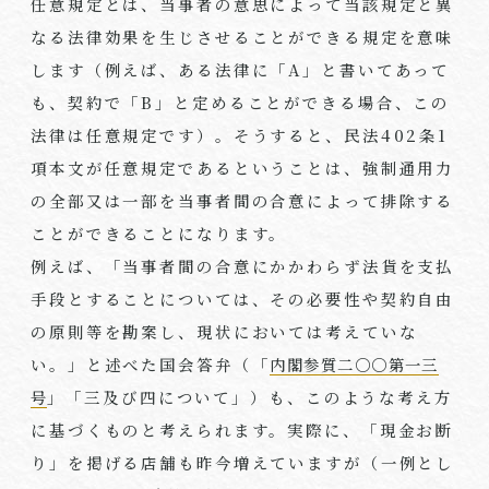
任意規定とは、当事者の意思によって当該規定と異
なる法律効果を生じさせることができる規定を意味
します（例えば、ある法律に「
A
」と書いてあって
も、契約で「
B
」と定めることができる場合、この
法律は任意規定です）。そうすると、民法
402
条
1
項本文が任意規定であるということは、強制通用力
の全部又は一部を当事者間の合意によって排除する
ことができることになります。
例えば、「当事者間の合意にかかわらず法貨を支払
手段とすることについては、その必要性や契約自由
の原則等を勘案し、現状においては考えていな
い。」と述べた国会答弁（「
内閣参質二〇〇第一三
号
」「三及び四について」）も、このような考え方
に基づくものと考えられます。実際に、「現金お断
り」を掲げる店舗も昨今増えていますが（一例とし