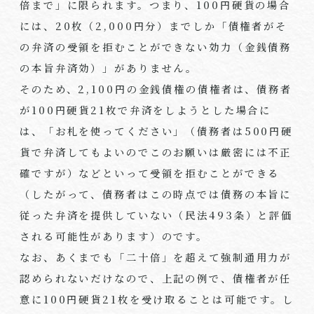
倍まで」に限られます。つまり、
100
円硬貨の場合
には、
20
枚（
2,000
円分）までしか「債権者がそ
の弁済の受領を拒むことができない効力（金銭債務
の本旨弁済効）」がありません。
そのため、
2,100
円の金銭債権の債権者は、債務者
が
100
円硬貨
21
枚で弁済をしようとした場合に
は、「お札を使ってください」（債務者は
500
円硬
貨で弁済してもよいのでこのお願いは厳密には不正
確ですが）などといって受領を拒むことができる
（したがって、債務者はこの時点では債務の本旨に
従った弁済を提供していない（民法
493
条）と評価
される可能性があります）のです。
なお、あくまでも「二十倍」を超えて強制通用力が
認められないだけなので、上記の例で、債権者が任
意に
100
円硬貨
21
枚を受け取ることは可能です。し