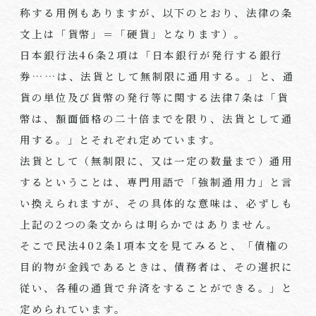
称する用例もありますが、以下のとおり、法律の条
文上は「貨幣」＝「硬貨」となります）。
日本銀行法
46
条
2
項は「日本銀行が発行する銀行
券……は、法貨として無制限に通用する。」と、通
貨の単位及び貨幣の発行等に関する法律
7
条は「貨
幣は、額面価格の二十倍までを限り、法貨として通
用する。」とそれぞれ定めています。
法貨として（無制限に、又は一定の数量まで）通用
するということは、専門用語で「強制通用力」と言
い換えられますが、その具体的な意味は、必ずしも
上記の
2
つの条文からは明らかではありません。
そこで民法
402
条
1
項本文を見てみると、「債権の
目的物が金銭であるときは、債務者は、その選択に
従い、各種の通貨で弁済をすることができる。」と
定められています。