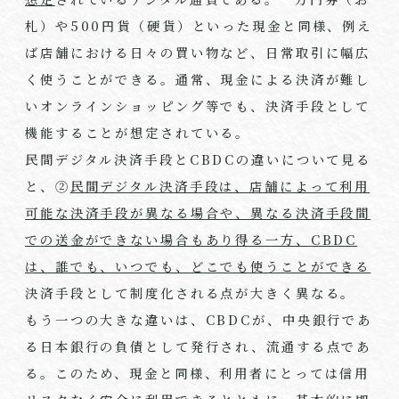
札）や
500
円貨（硬貨）といった現金と同様、例え
ば店舗における日々の買い物など、日常取引に幅広
く使うことができる。通常、現金による決済が難し
いオンラインショッピング等でも、決済手段として
機能することが想定されている。
民間デジタル決済手段と
CBDC
の違いについて見る
と、②
民間デジタル決済手段は、店舗によって利用
可能な決済手段が異なる場合や、異なる決済手段間
での送金ができない場合もあり得る一方、
CBDC
は、誰でも、いつでも、どこでも使うことができる
決済手段として制度化される点が大きく異なる。
もう一つの大きな違いは、
CBDC
が、中央銀行であ
る日本銀行の負債として発行され、流通する点であ
る。このため、現金と同様、利用者にとっては信用