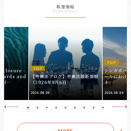
執筆情報
Publications
ブログ
in
ブログ
isclosure -
シンガポー
ndards and
【労働法ブログ】労働法最新情報
ールにおけ
 of
（2026年8月6日）
ト
e 3
2026.08.06
2026.08.04
Companies