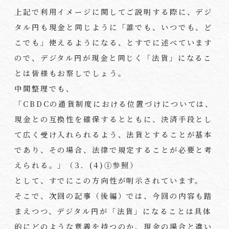
上記で利用イメージに関してご説明する際に、デジ
タル円も現金と同じように「誰でも、いつでも、ど
こでも」使えるようになる、とすでに述べています
ので、デジタル円が現金と同じく「法貨」になるこ
とは皆様もお察しでしょう。
中間整理でも、
「
CBDC
の通貨制度における位置づけについては、
現金との互換性を確保するとともに、決済手段とし
て広く受け入れられるよう、法貨とすることが基本
であり、その場合、法律で規定することが必要と考
えられる。」（
3
．
(4)
①参照）
として、すでにこの方向性が明示されています。
そこで、次回の記事（後編）では、今回の内容も踏
まえつつ、デジタル円が「法貨」になることは具体
的にどのような意義を持つのか、現金の場合と違い