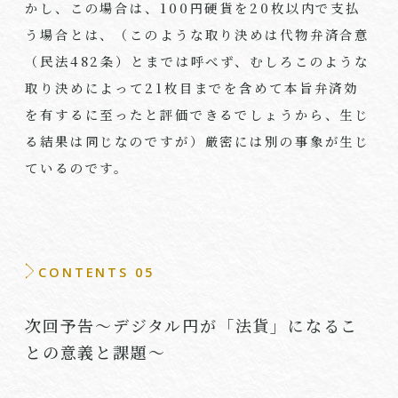
かし、この場合は、
100
円硬貨を
20
枚以内で支払
う場合とは、（このような取り決めは代物弁済合意
（民法
482
条）とまでは呼べず、むしろこのような
取り決めによって
21
枚目までを含めて本旨弁済効
を有するに至ったと評価できるでしょうから、生じ
る結果は同じなのですが）厳密には別の事象が生じ
ているのです。
CONTENTS 05
次回予告～デジタル円が「法貨」になるこ
との意義と課題～