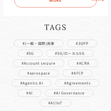
MORE
TAGS
#(一般・国際)民事
#3GPP
#5G
#5G/ローカル5G
#Account seizure
#ACRA
#aerospace
#AFCP
#Agentic AI
#Agreements
#AI
#AI Governance
#AI/IoT