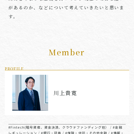
があるのか、などについて考えていきたいと思いま
す。
Member
PROFILE
川上貴寛
#Fintech(暗号資産、資金決済、クラウドファンディング他）
#金融
/
レギュレーション
#銀行・証券
#保険・信託・その他金融
#情報・
/
/
/