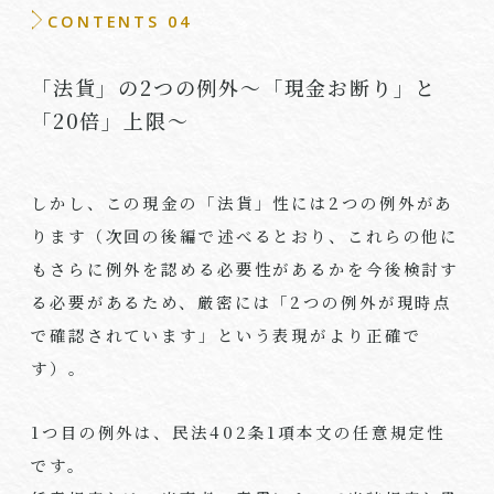
CONTENTS 04
「法貨」の
2
つの例外～「現金お断り」と
「
20
倍」上限～
しかし、この現金の「法貨」性には
2
つの例外があ
ります（次回の後編で述べるとおり、これらの他に
もさらに例外を認める必要性があるかを今後検討す
る必要があるため、厳密には「
2
つの例外が現時点
で確認されています」という表現がより正確で
す）。
1
つ目の例外は、民法
402
条
1
項本文の任意規定性
です。