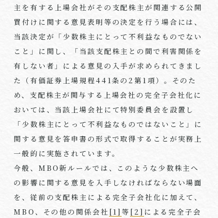
主を有する上場会社がその支配株主が関連する公開
買付けに関する意見表明等の決定を行う場合には、
当該決定が「少数株主にとって不利益なものでない
こと」に関し、「当該支配株主との間で利害関係を
有しない者」による意見の入手が求められてきまし
た（有価証券上場規程
441
条の
2
第
1
項）。そのた
め、支配株主が関与する上場会社の完全子会社化に
おいては、当該上場会社にて特別委員会を設置し
「少数株主にとって不利益なものではないこと」に
関する意見を答申書の形式で取得することが実務上
一般的に実施されています。
今般、
MBO
新ルールでは、このような少数株主へ
の影響に関する意見を入手しなければならない場面
を、従前の支配株主による完全子会社化に加えて、
MBO
、その他の関係会社
[1]
等
[2]
による完全子会