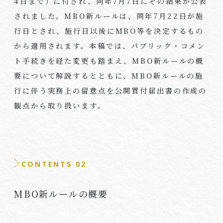
4
日まで）に付され、同年
7
月
7
日にその結果が公表
されました。
MBO
新ルールは、同年
7
月
22
日が施
行日とされ、施行日以後に
MBO
等を決定するもの
から適用されます。本稿では、パブリック・コメン
ト手続きを経た変更も踏まえ、
MBO
新ルールの概
要について解説するとともに、
MBO
新ルールの施
行に伴う実務上の留意点を公開買付届出書の作成の
観点から取り扱います。
CONTENTS 02
MBO
新ルールの概要