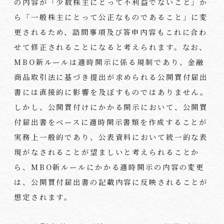
の内容が「少数株主にとって不利益でないこと」か
ら「一般株主にとって公正なものであること」に変
更されるため、諮問事項及び答申内容もこれに合わ
せて修正されることになると考えられます。なお、
MBO
新ルールは適時開示に係る規制であり、金融
商品取引法に基づき提出が求められる公開買付届出
書には直接的に影響を及ぼすものではありません。
しかし、公開買付けにかかる開示において、公開買
付届出書をベースに適時開示書類を作成することが
実務上一般的であり、公表資料において統一的な表
現がなされることが望ましいと考えられることか
ら、
MBO
新ルールにかかる適時開示の内容の変更
は、公開買付届出書の記載内容に反映されることが
想定されます。