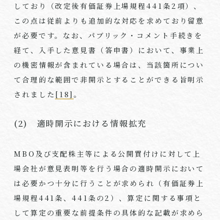
しており（改定後有価証券上場規程
441
条
2
項）、
この点は従前よりも追加的な対応を求めており留意
が必要です。なお、パブリック・コメント手続きを
経て、入手した意見書（答申書）において、事業上
の機密情報が含まれている場合は、当該箇所につい
て合理的な範囲で非開示とすることができる旨明示
されました
[18]
。
(2) 適時開示における情報拡充
MBO及び支配株主等による公開買付けに対して上
場会社が意見表明等を行う場合の適時開示において
は必要かつ十分に行うことが求められ（有価証券上
場規程
441
条、
441
条の
2
）、算定に関する事項と
して算定の重要な前提条件の具体的な記載が求めら