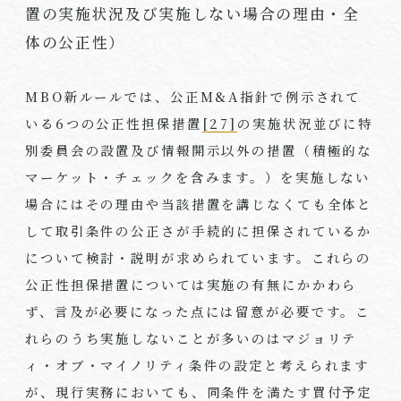
置の実施状況及び実施しない場合の理由・全
体の公正性）
MBO新ルールでは、公正
M&A
指針で例示されて
いる
6
つの公正性担保措置
[27]
の実施状況並びに特
別委員会の設置及び情報開示以外の措置（積極的な
マーケット・チェックを含みます。）を実施しない
場合にはその理由や当該措置を講じなくても全体と
して取引条件の公正さが手続的に担保されているか
について検討・説明が求められています。これらの
公正性担保措置については実施の有無にかかわら
ず、言及が必要になった点には留意が必要です。こ
れらのうち実施しないことが多いのはマジョリテ
ィ・オブ・マイノリティ条件の設定と考えられます
が、現行実務においても、同条件を満たす買付予定