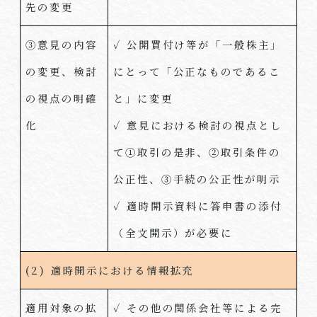
先の変更
③意見の内容
✓ 公開買付け等が「一般株主」
の変更、検討
にとって「公正なものであるこ
の視点の明確
と」に変更
化
✓ 意見における検討の視点とし
て①取引の是非、②取引条件の
公正性、③手続の公正性が明示
✓ 適時開示資料に答申書の添付
（全文開示）が必要に
(2) 適時開示における情報拡充
適用対象の拡
✓ その他の関係会社等による完