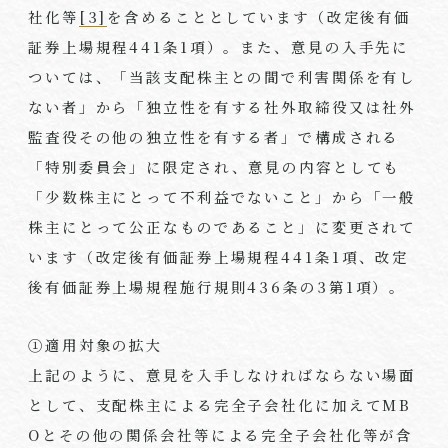
社化等
[3]
を含めることとしています（改定後有価
証券上場規程
441
条
1
項）。また、意見の入手先に
ついては、「当該支配株主との間で利害関係を有し
ない者」から「独立性を有する社外取締役又は社外
監査役その他の独立性を有する者」で構成される
「特別委員会」に限定され、意見の内容としても
「少数株主にとって不利益でないこと」から「一般
株主にとって公正なものであること」に変更されて
います（改定後有価証券上場規程
441
条
1
項、改定
後有価証券上場規程施行規則
436
条の
3
第
1
項）。
①適用対象の拡大
上記のように、意見を入手しなければならない場面
として、支配株主による完全子会社化に加えてMB
Oとその他の関係会社等による完全子会社化等が含