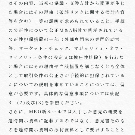
はその内容、当初の協議・交渉方針から変更が生じ
た場合にはその理由（破談リスクに関する検討内容
等を含む）」等の説明が求められていること、手続
の公正性について公正
M&A
指針で例示されている
公正性担保措置の一部（外部専門家の専門的助言
等、マーケット・チェック、マジョリティ・オブ・
マイノリティ条件の設定又は強圧性排除）を行わな
い場合にはその理由や当該措置を講じなくとも全体
として取引条件の公正さが手続的に担保されている
かについての説明を求めていることについては、留
意が必要です。具体的な留意事項については後記
3
．
(2)
及び
(3)
を参照ください。
さらに、
MBO
新ルールでは入手した意見の概要を
適時開示資料に記載するのではなく、意見書そのも
のを適時開示資料の添付資料として要求することと