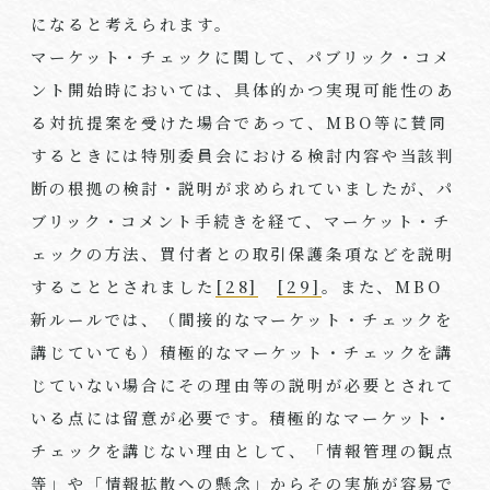
になると考えられます。
マーケット・チェックに関して、パブリック・コメ
ント開始時においては、具体的かつ実現可能性のあ
る対抗提案を受けた場合であって、
MBO
等に賛同
するときには特別委員会における検討内容や当該判
断の根拠の検討・説明が求められていましたが、パ
ブリック・コメント手続きを経て、マーケット・チ
ェックの方法、買付者との取引保護条項などを説明
することとされました
[28]
[29]
。また、
MBO
新ルールでは、（間接的なマーケット・チェックを
講じていても）積極的なマーケット・チェックを講
じていない場合にその理由等の説明が必要とされて
いる点には留意が必要です。積極的なマーケット・
チェックを講じない理由として、「情報管理の観点
等」や「情報拡散への懸念」からその実施が容易で