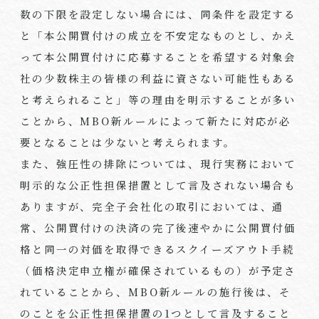
数の下限を設定しない場合には、同条件を設定する
と「本公開買付けの成立を不安定なものとし、かえ
って本公開買付けに応募することを希望する対象会
社の少数株主の皆様の利益に資さない可能性もある
と考えられること」等の理由を明示することが多い
ことから、
MBO
新ルールによって新たに対応が必
要となることは少ないと考えられます。
また、強圧性の排除については、現行実務において
明示的な公正性担保措置として言及されない場合も
ありますが、完全子会社化の取引においては、通
常、公開買付けの決済の完了後速やかに公開買付価
格と同一の対価を取得できるスクイーズアウト手続
（価格決定申立権が確保されているもの）が予定さ
れていることから、
MBO
新ルールの施行後は、そ
のことを公正性担保措置の
1
つとして言及すること