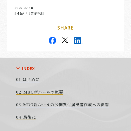
2025.07.18
#M&A
#東証規則
/
SHARE
INDEX
はじめに
MBO新ルールの概要
MBO新ルールの公開買付届出書作成への影響
最後に