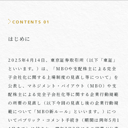
CONTENTS 01
はじめに
2025年
4
月
14
日、東京証券取引所（以下「東証」
といいます。）は、「
MBO
や支配株主による完全
子会社化に関する上場制度の見直し等について」を
公表し、マネジメント・バイアウト（
MBO
）や支
配株主による完全子会社化等に関する企業行動規範
の所要の見直し（以下今回の見直し後の企業行動規
範について「
MBO
新ルール」といいます。）につ
いてパブリック・コメント手続き（期間は同年
5
月
1