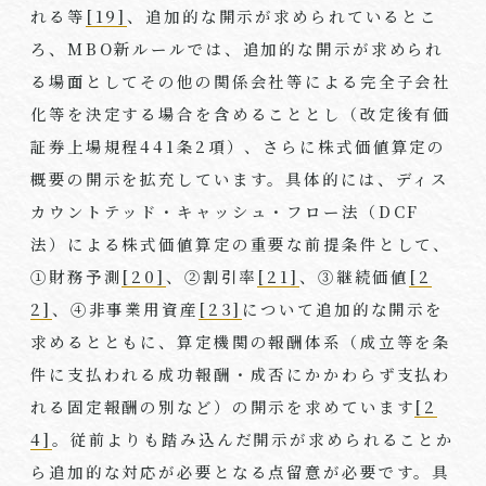
れる等
[19]
、追加的な開示が求められているとこ
ろ、
MBO
新ルールでは、追加的な開示が求められ
る場面としてその他の関係会社等による完全子会社
化等を決定する場合を含めることとし（改定後有価
証券上場規程
441
条
2
項）、さらに株式価値算定の
概要の開示を拡充しています。具体的には、ディス
カウントテッド・キャッシュ・フロー法（
DCF
法）による株式価値算定の重要な前提条件として、
①財務予測
[20]
、②割引率
[21]
、③継続価値
[2
2]
、④非事業用資産
[23]
について追加的な開示を
求めるとともに、算定機関の報酬体系（成立等を条
件に支払われる成功報酬・成否にかかわらず支払わ
れる固定報酬の別など）の開示を求めています
[2
4]
。従前よりも踏み込んだ開示が求められることか
ら追加的な対応が必要となる点留意が必要です。具