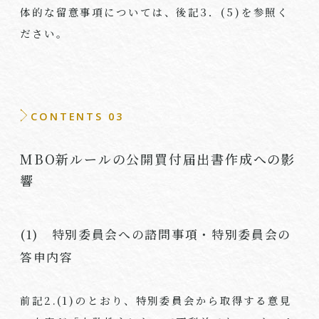
体的な留意事項については、後記
3
．
(5)
を参照く
ださい。
CONTENTS 03
MBO
新ルールの公開買付届出書作成への影
響
(1) 特別委員会への諮問事項・特別委員会の
答申内容
前記
2.(1)
のとおり、特別委員会から取得する意見