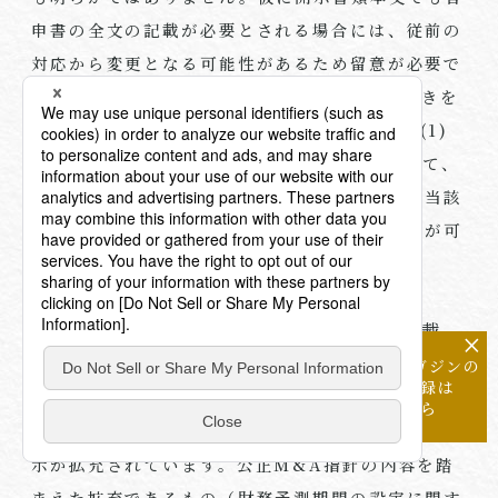
申書の全文の記載が必要とされる場合には、従前の
対応から変更となる可能性があるため留意が必要で
す。この点についてパブリック・コメント手続きを
経ても明確にはなりませんでしたが、前記
2
．
(1)
③のとおり、パブリック・コメント手続きを経て、
答申書に事業上の機密情報が含まれる場合には当該
箇所について合理的な範囲で非開示とすることが可
能であることが明示されました。
(5) 株式価値算定の重要な前提条件の記載
×
メールマガジンの
配信登録は
前記
2
．
(2)
のとおり、
MBO
新ルールでは
DCF
法
こちら
における株式価値算定の重要な前提条件について開
示が拡充されています。公正
M&A
指針の内容を踏
まえた拡充であるもの（財務予測期間の設定に関す