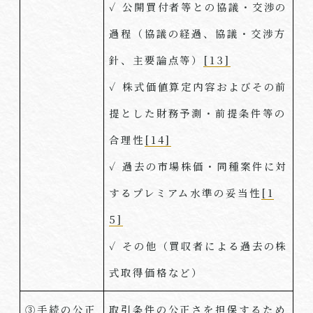
✓ 公開買付者等との協議・交渉の
過程（協議の経過、協議・交渉方
針、主要論点等）
[13]
✓ 株式価値算定内容およびその前
提とした財務予測・前提条件等の
合理性
[14]
✓ 過去の市場株価・同種案件に対
するプレミアム水準の妥当性
[1
5]
✓ その他（買収者による過去の株
式取得価格など）
③手続の公正
取引条件の公正さを担保するため