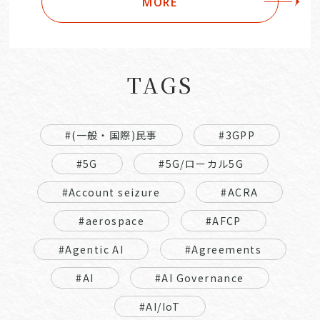
MORE
TAGS
#(一般・国際)民事
#3GPP
#5G
#5G/ローカル5G
#Account seizure
#ACRA
#aerospace
#AFCP
#Agentic AI
#Agreements
#AI
#AI Governance
#AI/IoT