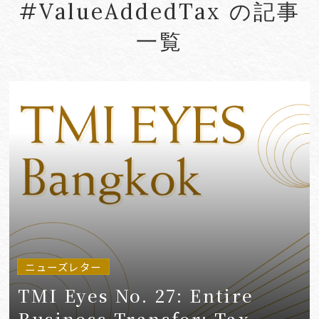
#ValueAddedTax の記事
#Account seizure
#ACRA
一覧
#aerospace
#AFCP
#Agentic AI
#Agreements
#AI
#AI Governance
#AI/IoT
VIEW MORE
ニューズレター
TMI Eyes No. 27: Entire
Business Transfer: Tax