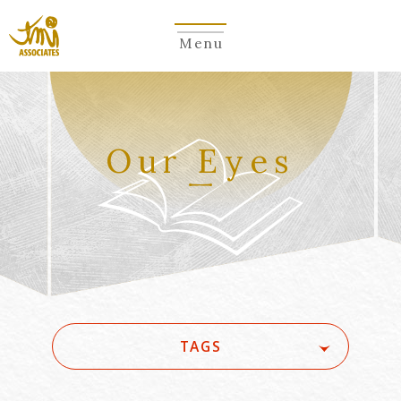
Menu
Our Eyes
TAGS
#(一般・国際)民事
#3GPP
#5G
#5G/ローカル5G