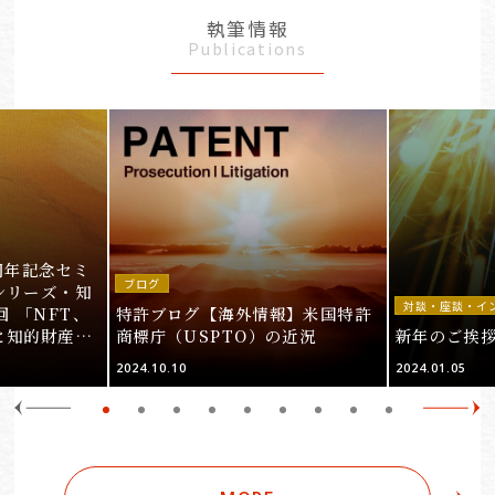
執筆情報
Publications
周年記念セミ
ブログ
シリーズ・知
対談・座談・イ
回 「NFT、
特許ブログ【海外情報】米国特許
と知的財産
商標庁（USPTO）の近況
新年のご挨
＞
2024.10.10
2024.01.05