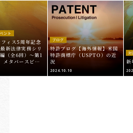
ベント
ブログ
オフィス5周年記念
～最新法律実務シリ
特許ブログ【海外情報】米国
対
編（全6回）～第1
特許商標庁（USPTO）の近
T、メタバースビジ
況
新
的財産法」＜申込期
2024.10.10
202