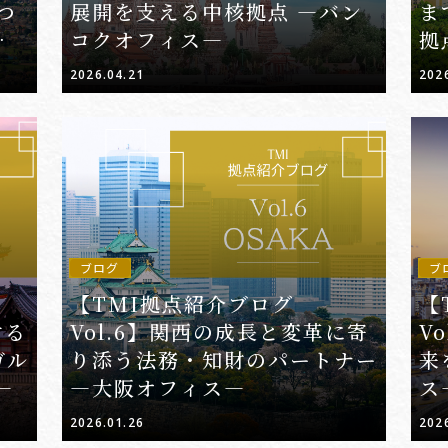
つ
展開を支える中核拠点 ―バン
ま
フィ
コクオフィス―
拠
―
2026.04.21
202
ブログ
ブ
【TMI拠点紹介ブログ
【
する
Vol.6】関西の成長と変革に寄
V
ガル
り添う法務・知財のパートナー
来
―
―大阪オフィス―
ス
2026.01.26
202