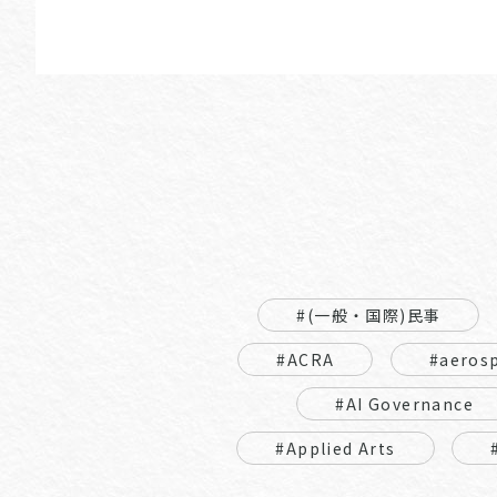
#(一般・国際)民事
#ACRA
#aeros
#AI Governance
#Applied Arts