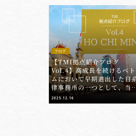
ブログ
【TMI拠点紹介ブログ
Vol.4】高成長を続けるベ
ムにおいて早期進出した日
律事務所の一つとして、当
応にも精通した南部中核拠
2025.12.16
―ホーチミンオフィス―