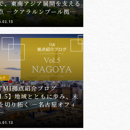
で、東南アジア展開を支える
点 ―クアラルンプール拠点
6.02.13
ログ
TMI拠点紹介ブログ
ol.5】地域とともに歩み、未
を切り拓く ―名古屋オフィ
―
6.01.13