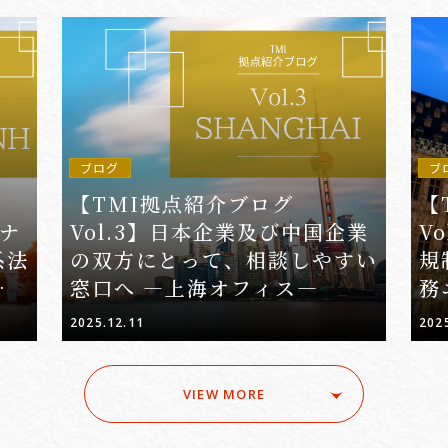
ブログ
ブ
【TMI拠点紹介ブログ
【
トナ
Vol.3】日本企業及び中国企業
V
系法
の双方にとって、相談しやすい
規
局対
窓口へ ―上海オフィス―
務
点
ル
2025.12.11
202
VIEW MORE