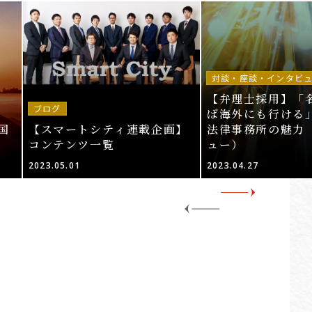
対談・座談・インタビ
【弁理士採用】「
ブログ
ば海外にも行ける」
国
【スマートシティ連載企画】
法律事務所の魅力
コンテンツ一覧
ュー）
2023.05.01
2023.04.27