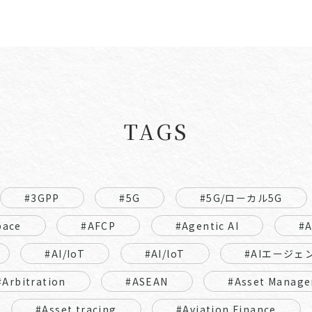
TAGS
#3GPP
#5G
#5G/ローカル5G
pace
#AFCP
#Agentic AI
#
#AI/IoT
#AI/loT
#AIエージェ
#Arbitration
#ASEAN
#Asset Manage
#Asset tracing
#Aviation Finance