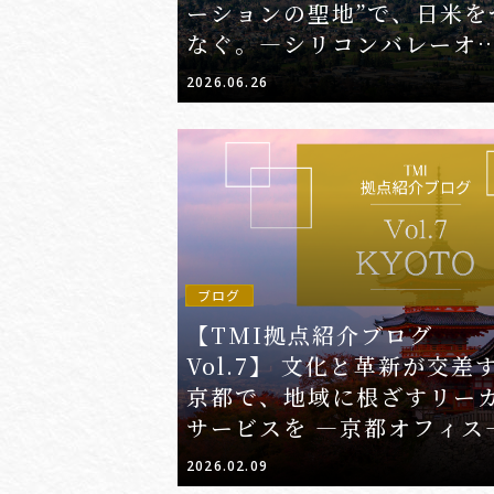
ーションの聖地”で、日米を
なぐ。―シリコンバレーオ
ス―
2026.06.26
ブログ
【TMI拠点紹介ブログ
Vol.7】 文化と革新が交差
京都で、地域に根ざすリー
サービスを ―京都オフィス
2026.02.09