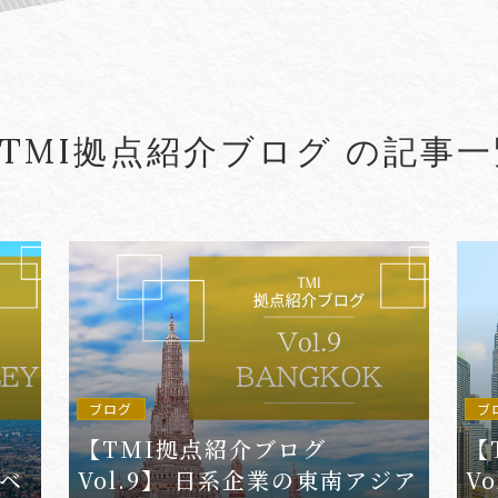
#5G
#5G/ローカル5G
#Account seiz
#Agreements
#AI
#AI Governanc
#TMI拠点紹介ブログ の記事一
lied Arts
#Arbitration
#ASEAN
#Asset tracing
#Aviation Finance
VIEW MORE
ブログ
ブ
【TMI拠点紹介ブログ
【
ノベ
Vol.9】 日系企業の東南アジア
V