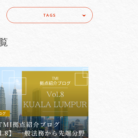
TAGS
ure
#ACRA
#aerospace
e
#AI/IoT
#AI/loT
覧
#Asset Management / Investment Funds
ログ
TMI拠点紹介ブログ
ol.8】 一般法務から先端分野