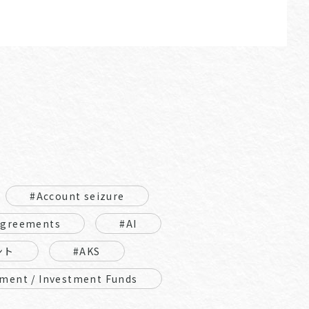
#Account seizure
Agreements
#AI
ント
#AKS
ment / Investment Funds