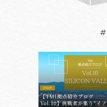
#(一般・国際)民事
#3GPP
#AFCP
#Agentic AI
#AIエージェント
#AKS
#App
ブログ
【TMI拠点紹介ブログ
Vol.10】挑戦者が集う“イ