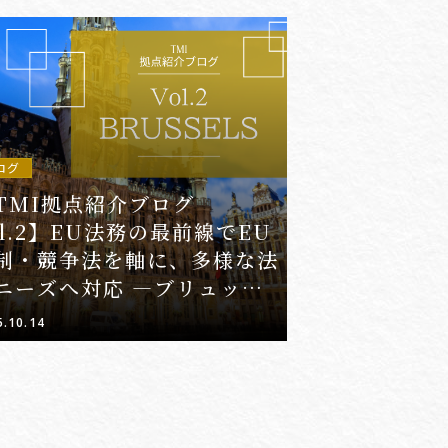
ログ
TMI拠点紹介ブログ
ol.2】EU法務の最前線でEU
制・競争法を軸に、多様な法
ニーズへ対応 ―ブリュッセ
オフィス―
5.10.14