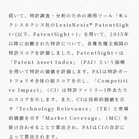
続いて、特許調査・分析のための商用ツール「米レ
クシスネクシス社のLexisNexis® PatentSigh
t+(以下、PatentSight＋)」を用いて、2015年
以降に出願された特許について、各優先権主張国の
特許スコアを評価しました。PatentSight＋は
「Patent Asset Index」（PAI）という指標
を用いて特許の価値を評価します。PAIは特許ポー
トフォリオ全体の総スコアを示し、「Competiti
ve Impact」（CI）は特許ファミリー1件あたり
のスコアを示します。また、CIは技術的価値を示
す「Technology Relevance」（TR）と市場
的価値を示す「Market Coverage」（MC）を
掛け合わせることで算出され、PAIはCIの合計に
よって算出されます。