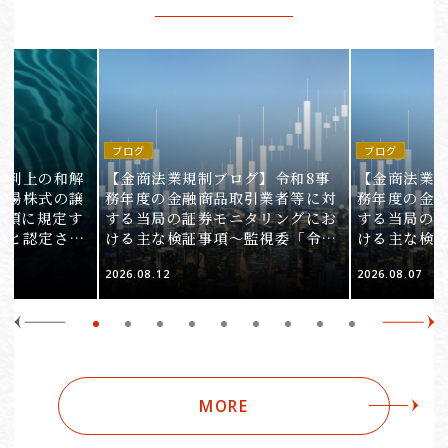
ブログ
ブログ
裁判上の和解
【金商法業規制ブログ】令和8事
【金商法業規
上場株式の譲
務年度の金融商品取引業者等に対
務年度の金
1項に規定す
する当局の証券モニタリングにお
する当局の
ると認定され
ける主な検証事項～監視委「令和
ける主な検
服審判所裁決
8事務年度 証券モニタリング基本
8事務年度 
2026.08.12
2026.08.07
裁(所)令7第
方針」の解説～（第2回）
方針」の解説
MORE