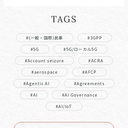
TAGS
#(一般・国際)民事
#3GPP
#5G
#5G/ローカル5G
#Account seizure
#ACRA
#aerospace
#AFCP
#Agentic AI
#Agreements
#AI
#AI Governance
#AI/IoT