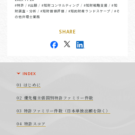
#特許
#出願
#知財コンサルティング
#知財戦略支援
#知
/
/
/
/
財調査・分析
#知財価値評価
#知的財産ランドスケープ
#そ
/
/
/
の他弁理士業務
SHARE
INDEX
はじめに
優先権主張国別特許ファミリー件数
特許ファミリー件数（日本単独出願を除く）
特許スコア