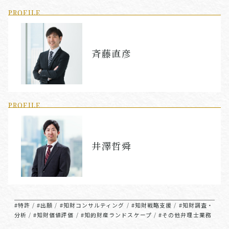
PROFILE
斉藤直彦
PROFILE
井澤哲舜
#特許
#出願
#知財コンサルティング
#知財戦略支援
#知財調査・
/
/
/
/
分析
#知財価値評価
#知的財産ランドスケープ
#その他弁理士業務
/
/
/