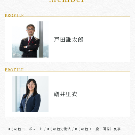
PROFILE
戸田謙太郎
PROFILE
礒井里衣
#その他コーポレート
#その他労働法
#その他（一般・国際）民事
/
/