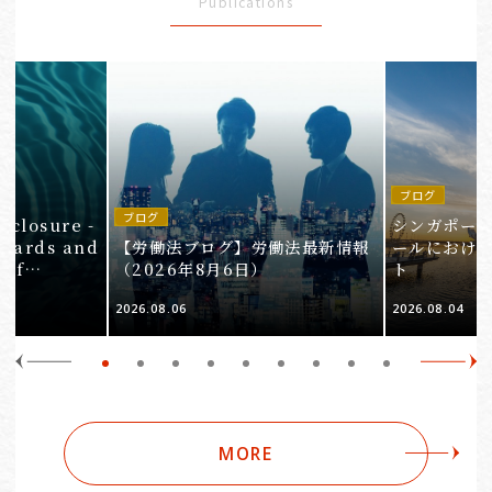
Publications
ブログ
in
ブログ
isclosure -
シンガポー
ndards and
【労働法ブログ】労働法最新情報
ールにおけ
 of
（2026年8月6日）
ト
e 3
2026.08.06
2026.08.04
Companies
MORE