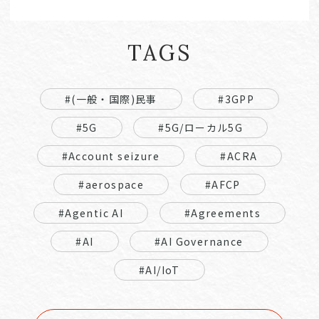
TAGS
#(一般・国際)民事
#3GPP
#5G
#5G/ローカル5G
#Account seizure
#ACRA
#aerospace
#AFCP
#Agentic AI
#Agreements
#AI
#AI Governance
#AI/IoT