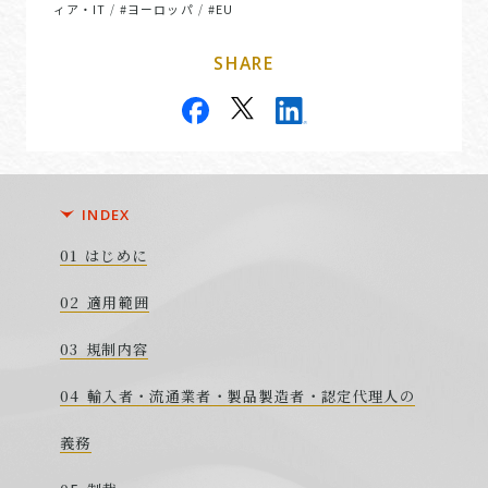
ィア・IT
#ヨーロッパ
#EU
/
/
SHARE
INDEX
はじめに
適用範囲
規制内容
輸入者・流通業者・製品製造者・認定代理人の
義務