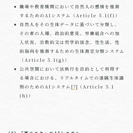
職場や教育機関において自然人の感情を推測
するための
AI
システム（
Article 5.1(f)
）
自然人をその生体データに基づいて分類し、
その者の人種、政治的意見、労働組合への加
入状況、宗教的又は哲学的信念、性生活、性
的指向を推測するための生体測定分類システム
（
Article 5.1(g)
）
公共空間において法執行を目的として利用す
る場合における、リアルタイムでの遠隔生体識
別のための
AI
システム
[7]
（
Article 5.1
(h)
）