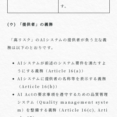
す。
(ウ)
「提供者」の義務
「高リスク」の
AI
システムの提供者が負う主な義
務は以下のとおりです。
AI
システムが前述のシステム要件を満たすよ
うにする義務（
Article 16(a)
）
AI
システムに提供者の名称等を表示する義務
（
Article 16(b)
）
AI Act
の要求事項を遵守するための品質管理
システム（
Quality management syste
m
）を整備する義務（
Article 16(c), Arti