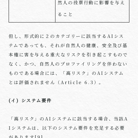
然人の投票行動に影響を与え
ること
但し、形式的に２のカテゴリーに該当する
AI
シス
テムであっても、それが自然人の健康、安全及び基
本権に害を与える重大なリスクを引き起こすもので
なく、かつ、自然人のプロファイリングを伴わない
ものである場合には、「高リスク」の
AI
システム
とは評価されません（
Article 6.3
）。
(イ)
システム要件
「高リスク」の
AI
システムに該当する場合、当該
A
I
システムは、以下のシステム要件を充足する必要
があります
[9]
。