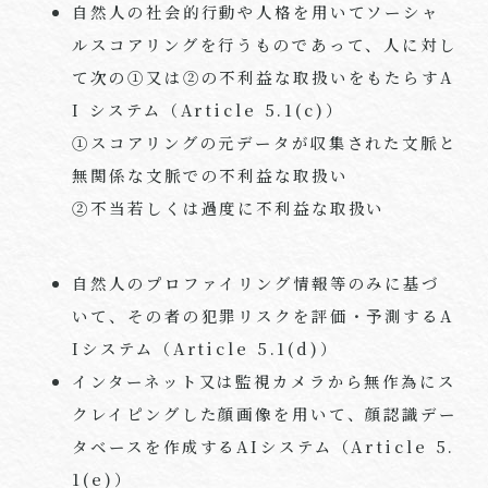
自然人の社会的行動や人格を用いてソーシャ
ルスコアリングを行うものであって、人に対し
て次の①又は②の不利益な取扱いをもたらす
A
I
システム（
Article 5.1(c)
）
①スコアリングの元データが収集された文脈と
無関係な文脈での不利益な取扱い
②不当若しくは過度に不利益な取扱い
自然人のプロファイリング情報等のみに基づ
いて、その者の犯罪リスクを評価・予測する
A
I
システム（
Article 5.1(d)
）
インターネット又は監視カメラから無作為にス
クレイピングした顔画像を用いて、顔認識デー
タベースを作成する
AI
システム（
Article 5.
1(e)
）