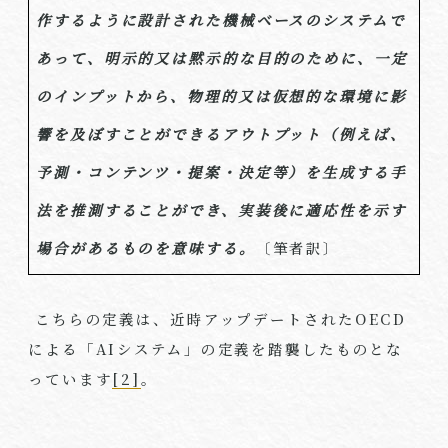
作するように設計された機械ベースのシステムで
あって、明示的又は黙示的な目的のために、一定
のインプットから、物理的又は仮想的な環境に影
響を及ぼすことができるアウトプット（例えば、
予測・コンテンツ・提案・決定等）を生成する手
法を推測することができ、実装後に適応性を示す
場合があるものを意味する。
〔筆者訳〕
こちらの定義は、近時アップデートされた
OECD
による「
AI
システム」の定義を踏襲したものとな
っています
[2]
。