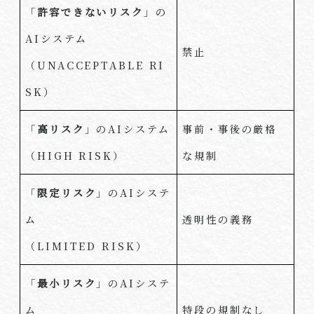
「
許容できないリスク
」の
AI
システム
禁止
（
UNACCEPTABLE RI
SK
）
「
高リスク
」の
AI
システム
事前・事後の厳格
（
HIGH RISK
）
な規制
「
限定リスク
」の
AI
システ
ム
透明性の義務
（
LIMITED RISK
）
「
最小リスク
」の
AI
システ
ム
特段の規制なし