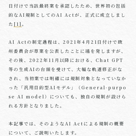
日付けで当該最終案を承認したため、世界初の包括
的な
AI
規制としての
AI Act
が、正式に成立しまし
た
[1]
。
AI Act
の制定過程は、
2021
年
4
月
21
日付けで欧
州委員会が草案を公表したことに端を発しますが、
その後、
2022
年
11
月以降における、
Chat GPT
等の生成
AI
の台頭を受けて、大幅な軌道修正がな
され、当初案では明確には規制対象となっていなか
った「汎用目的型
AI
モデル」（
General-purpo
se AI model
）についても、独自の規制が設けら
れる方針となりました。
本記事では、そのような
AI Act
による規制の概要
について、ご説明いたします。