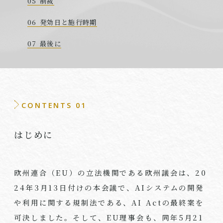
制裁
発効日と施行時期
最後に
CONTENTS 01
はじめに
欧州連合（
EU
）の立法機関である欧州議会は、
20
24
年
3
月
13
日付けの本会議で、
AI
システムの開発
や利用に関する規制法である、
AI Act
の最終案を
可決しました。そして、
EU
理事会も、同年
5
月
21