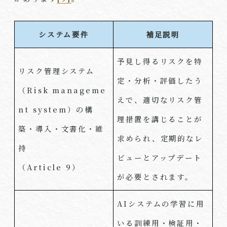
システム要件
補足説明
予見し得るリスクを特
リスク管理システム
定・分析・評価したう
（
Risk manageme
えで、適切なリスク管
nt system
）の構
理措置を講じることが
築・導入・文書化・維
求められ、定期的なレ
持
ビューとアップデート
（
Article 9
）
が必要とされます。
AI
システムの学習に用
いる訓練用・検証用・