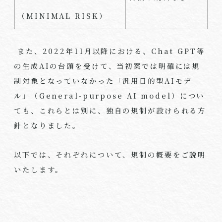
（
MINIMAL RISK
）
また、
2022
年
11
月以降における、
Chat GPT
等
の生成
AI
の台頭を受けて、当初案では明確には規
制対象となっていなかった「汎用目的型
AI
モデ
ル」（
General-purpose AI model
）につい
ても、これらとは別に、独自の規制が設けられる方
針となりました。
以下では、それぞれについて、規制の概要をご説明
いたします。