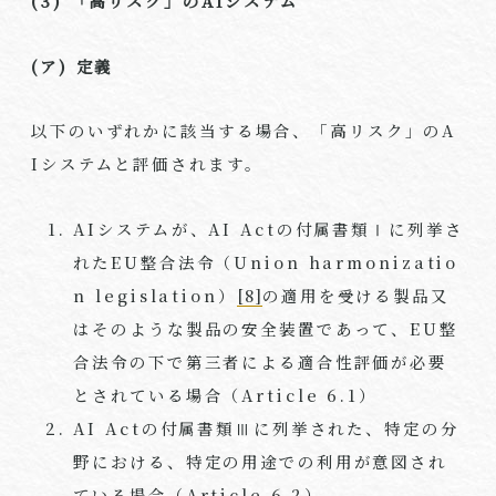
(3) 「高リスク」の
AI
システム
(ア)
定義
以下のいずれかに該当する場合、「高リスク」の
A
I
システムと評価されます。
AI
システムが、
AI Act
の付属書類Ⅰに列挙さ
れた
EU
整合法令（
Union harmonizatio
n legislation
）
[8]
の適用を受ける製品又
はそのような製品の安全装置であって、
EU
整
合法令の下で第三者による適合性評価が必要
とされている場合（
Article 6.1
）
AI Act
の付属書類Ⅲに列挙された、特定の分
野における、特定の用途での利用が意図され
ている場合（
Article 6.2
）