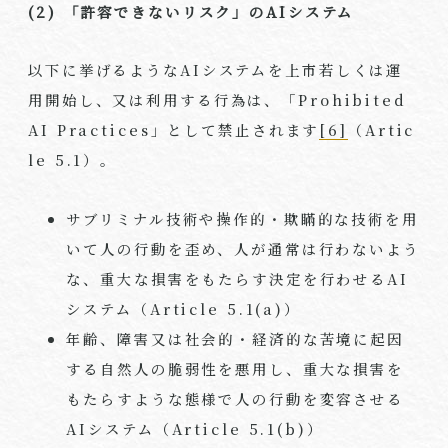
(2)
「許容できないリスク」の
AI
システム
以下に挙げるような
AI
システムを上市若しくは運
用開始し、又は利用する行為は、「
Prohibited
AI Practices
」として禁止されます
[6]
（
Artic
le 5.1
）。
サブリミナル技術や操作的・欺瞞的な技術を用
いて人の行動を歪め、人が通常は行わないよう
な、重大な損害をもたらす決定を行わせる
AI
システム（
Article 5.1(a)
）
年齢、障害又は社会的・経済的な苦境に起因
する自然人の脆弱性を悪用し、重大な損害を
もたらすような態様で人の行動を変容させる
AI
システム（
Article 5.1(b)
）