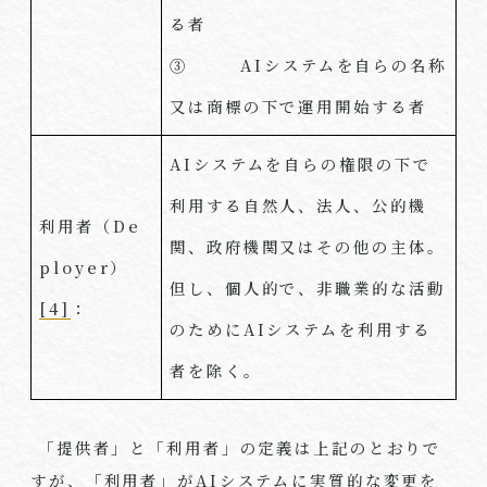
る者
③
AI
システムを自らの名称
又は商標の下で運用開始する者
AI
システムを自らの権限の下で
利用する自然人、法人、公的機
利用者（
De
関、政府機関又はその他の主体。
ployer
）
但し、個人的で、非職業的な活動
[4]
：
のために
AI
システムを利用する
者を除く。
「提供者」と「利用者」の定義は上記のとおりで
すが、「利用者」が
AI
システムに実質的な変更を