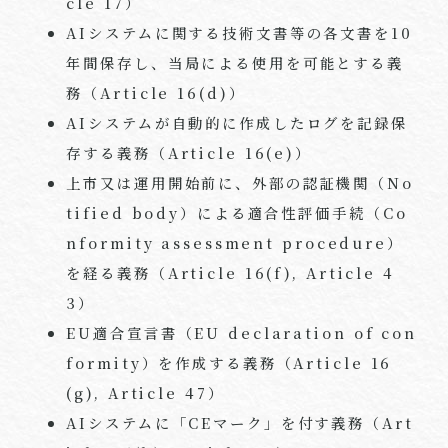
cle 17
）
AI
システムに関する技術文書等の各文書を
10
年間保存し、当局による使用を可能とする義
務（
Article 16(d)
）
AI
システムが自動的に作成したログを記録保
存する義務（
Article 16(e)
）
上市又は運用開始前に、外部の認証機関（
No
tified body
）による適合性評価手続（
Co
nformity assessment procedure
）
を経る義務（
Article 16(f), Article 4
3
）
EU
適合宣言書（
EU declaration of con
formity
）を作成する義務（
Article 16
(g), Article 47
）
AI
システムに「
CE
マーク」を付す義務（
Art