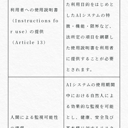
た利用目的をはじめと
利用者への使用説明書
した
AI
システムの特
（
Instructions fo
徴・機能・限界など、
r use
）の提供
法所定の項目を網羅し
（
Article 13
）
た使用説明書を利用者
に提供することが必要
とされます。
AI
システムの使用期間
中における自然人によ
る効果的な監視を可能
人間による監視可能性
とし、健康、安全及び
の確保
基本権に対するリスク