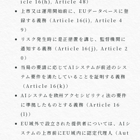
icle 16(h), Article 48
）
上市又は運用開始前に、
EU
データベースに登
録する義務（
Article 16(i), Article 4
9
）
リスク発生時に是正措置を講じ、監督機関に
通知する義務（
Article 16(j), Article 2
0
）
当局の要請に応じて
AI
システムが前述のシス
テム要件を満たしていることを証明する義務
（
Article 16(k)
）
AI
システムを欧州アクセシビリティ法の要件
に準拠したものとする義務（
Article 16
(l)
）
EU
域外で設立された提供者については、
AI
シ
ステムの上市前に
EU
域内に認定代理人（
Aut