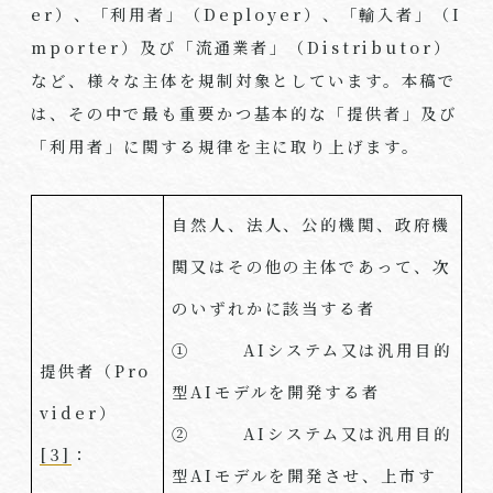
er
）、「利用者」（
Deployer
）、「輸入者」（
I
mporter
）及び「流通業者」（
Distributor
）
など、様々な主体を規制対象としています。本稿で
は、その中で最も重要かつ基本的な「提供者」及び
「利用者」に関する規律を主に取り上げます。
自然人、法人、公的機関、政府機
関又はその他の主体であって、次
のいずれかに該当する者
①
AI
システム又は汎用目的
提供者（
Pro
型
AI
モデルを開発する者
vider
）
②
AI
システム又は汎用目的
[3]
：
型
AI
モデルを開発させ、上市す