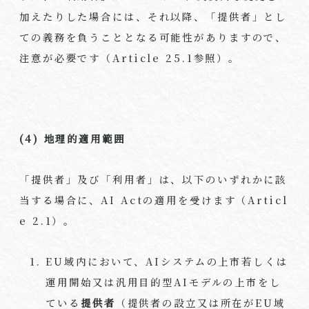
加えたりした場合には、それ以降、「提供者」とし
ての義務を負うこととなる可能性がありますので、
注意が必要です（
Article 25.1
参照）。
(4)
地理的適用範囲
「提供者」及び「利用者」は、以下のいずれかに該
当する場合に、
AI Act
の適用を受けます（
Articl
e 2.1
）。
EU
域内において、
AI
システムの上市若しくは
運用開始又は汎用目的型
AI
モデルの上市をし
ている
提供者
（提供者の設立又は所在が
EU
域