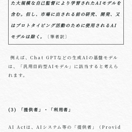
た大規模な自己監督により学習された
AI
モデルを
含む。但し、市場に出される前の研究、開発、又
はプロトタイピング活動のために使用される
AI
モデルは除く。
〔筆者訳〕
例えば、
Chat GPT
などの生成
AI
の基盤モデル
は、「汎用目的型
AI
モデル」に該当すると考えら
れます。
(3) 「提供者」・「利用者」
AI Act
は、
AI
システム等の「提供者」（
Provid