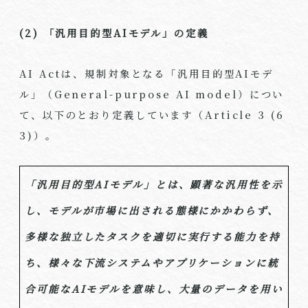
(2) 「汎用目的型
AI
モデル」の定義
AI Act
は、規制対象となる「汎用目的型
AI
モデ
ル」（
General-purpose AI model
）につい
て、以下のとおり定義しています（
Article 3 (6
3)
）。
「汎用目的型
AI
モデル」とは、顕著な汎用性を示
し、モデルが市場に出される態様にかかわらず、
多様な独立したタスクを適切に実行する能力を持
ち、様々な下流システムやアプリケーションに統
合可能な
AI
モデルを意味し、大量のデータを用い