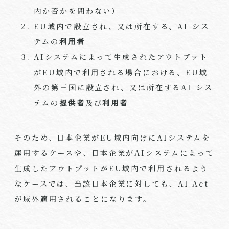
内か否かを問わない）
EU
域内で設立され、又は所在する、
AI
シス
テムの
利用者
AI
システムによって生成されたアウトプット
が
EU
域内で利用される場合における、
EU
域
外の第三国に設立され、又は所在する
AI
シス
テムの
提供者
及び
利用者
そのため、日本企業が
EU
域内向けに
AI
システムを
運用するケースや、日本企業が
AI
システムによって
生成したアウトプットが
EU
域内で利用されるよう
なケースでは、当該日本企業に対しても、
AI Act
が域外適用されることになります。