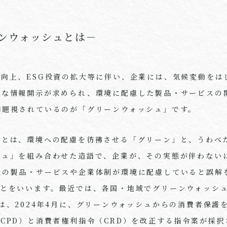
ンウォッシュとは－
の向上、
ESG
投資の拡大等に伴い、企業には、気候変動をは
的な情報開示が求められ、環境に配慮した製品・サービスの
問題視されているのが「グリーンウォッシュ」です。
」とは、環境への配慮を彷彿させる「グリーン」と、うわべ
シュ」を組み合わせた造語で、企業が、その実態が伴わない
社の製品・サービスや企業体制が環境に配慮していると誤解
とをいいます。最近では、各国・地域でグリーンウォッシ
は、
2024
年
4
月に、グリーンウォッシュからの消費者保護
CPD
）と消費者権利指令（
CRD
）を改正する指令案が採択