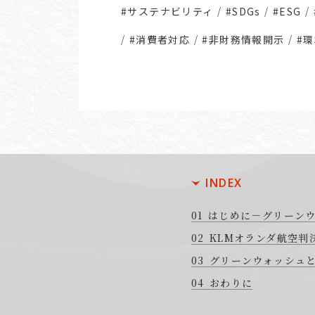
#サステナビリティ
/
#SDGs
/
#ESG
/
/
#消費者対応
/
#非財務情報開示
/
#
INDEX
はじめに－グリーン
KLMオランダ航空判
グリーンウォッシュ
おわりに