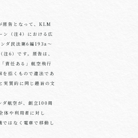
が原告となって、
KLM
ーン（注
4
）における広
ランダ民法第
6
編
193a
～
（注
6
）です。原告は、
、「責任ある」航空飛行
解を招くもので違法であ
と実質的に同じ趣旨の文
ンダ航空が、創立
100
周
全体や利用者に対し
機ではなく電車で移動し