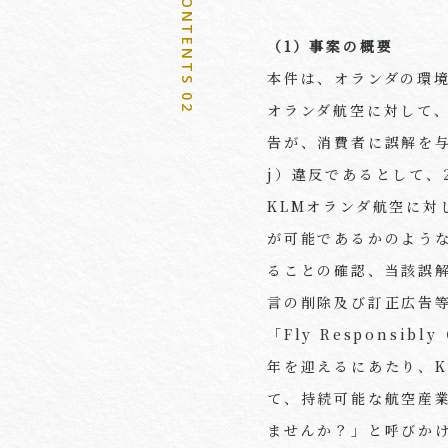
CONTENTS 02
（1）事案の概要
本件は、オランダの環
オランダ航空に対して
告が、消費者に誤解を
j
）違反であるとして、
KLM
オランダ航空に対
が可能であるかのよう
ることの確認、当該誤
言の削除及び訂正広告
「
Fly Responsibly
年を迎えるにあたり、
て、持続可能な航空産
ませんか？」と呼びか