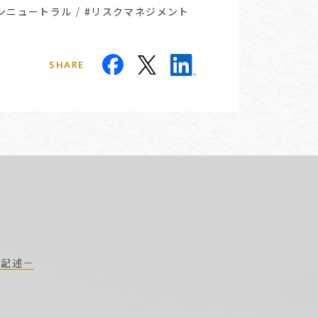
ンニュートラル
/
#リスクマネジメント
SHARE
な記述－