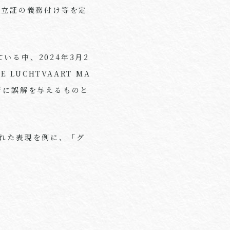
く立証の義務付け等を定
ている中、
2024
年
3
月
2
KE LUCHTVAART MA
者に誤解を与えるものと
れた表現を例に、「グ