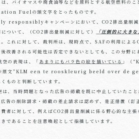
とは、バイオマスや廃食油等などを原料とする航空燃料のこ
iation Fuel
の頭文字をとったものです。
Fly responsibly
キャンペーンにおいて、
CO2
排出量削
用について、（
CO2
排出量削減に対して）
「圧倒的に大きな
た。これに対して、裁判所は、現時点で、
SAF
の利用による
今後改善される可能性は否定できないとしても、この分野に
航空の表現は、「
あまりにもバラ色の絵を描いている
」（“
※原文
”KLM een te rooskleurig beeld over de g
招くものと判断しています。
空は、当時問題となった広告の掲載を既に中止していたこと
各広告の削除請求・掲載の差止請求は認めず、是正措置（訂
消費者に対して、例えば
CO2
排出量削減に係る野心的な主張
べきであることを注意喚起として指摘しています。