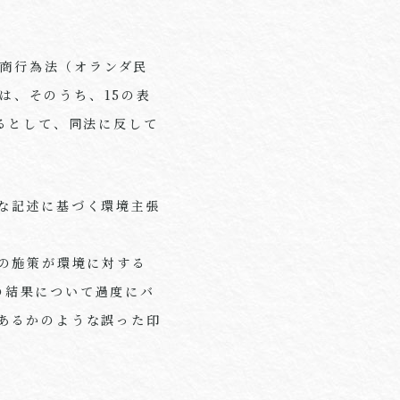
商行為法（オランダ民
は、そのうち、
15
の表
るとして、同法に反して
な記述に基づく環境主張
の施策が環境に対する
の結果について過度にバ
あるかのような誤った印