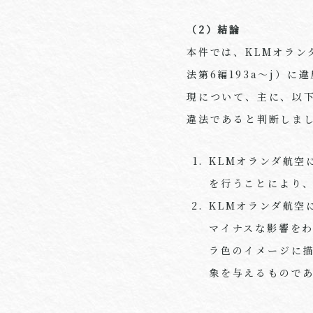
（2）結論
本件では、
KLM
オラン
法第
6
編
193a
～
j
）に違
現について、主に、以
違法であると判断しま
KLMオランダ航空
を行うことにより
KLMオランダ航空
マイナスな影響を
ラ色のイメージに
象を与えるもので