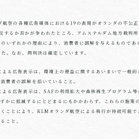
ダ航空の各種広告媒体における
19
の表現がオランダの不公正
反するか否かが争われたところ、アムステルダム地方裁判所
下のいずれかの理由により、消費者に誤解を与えるものであ
した。なお、同判決は確定しています。
による広告表示は、環境上の便益に関するあいまいで一般的
、消費者の誤解を招いていること。
による広告表示は、
SAF
の利用拡大や森林再生プログラム等
わずかに低減するにとどまるにもかかわらず、これらの施策
描くことにより、
KLM
オランダ航空による飛行が持続可能で
あること。