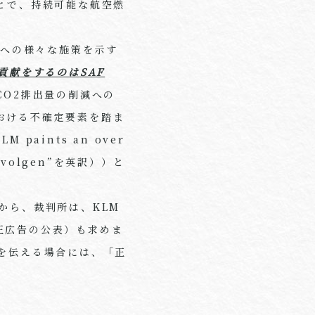
とで、持続可能な航空燃
減への様々な施策を示す
貢献をするのは
SAF
CO2
排出量の削減への
おける不確定要素を踏ま
KLM paints an over
evolgen”
を英訳））と
から、裁判所は、
KLM
正広告の公表）も求めま
を伝える場合には、「正