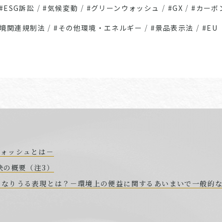
#ESG訴訟
/
#気候変動
/
#グリーンウォッシュ
/
#GX
/
#カーボ
環境関連規制法
/
#その他環境・エネルギー
/
#景品表示法
/
#EU
ウォッシュとは－
決の概要（注3）
となりうる表現とは？－環境上の便益に関するあいまいで一般的