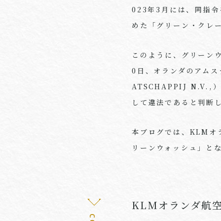
023
年
3
月には、同指令
めた「グリーン・クレ
このように、グリーン
0
日、オランダのアムス
ATSCHAPPIJ N.V.,
して違法であると判断
本ブログでは、
KLM
オ
リーンウォッシュ」と
KLMオランダ航