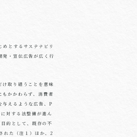
じめとするサステナビリ
開発・宣伝広告が広く行
だけ取り繕うことを意味
にもかかわらず、消費者
を与えるような広告、
P
ュに対する法整備が進ん
を目的として、既存の不
された（注１）ほか、
2