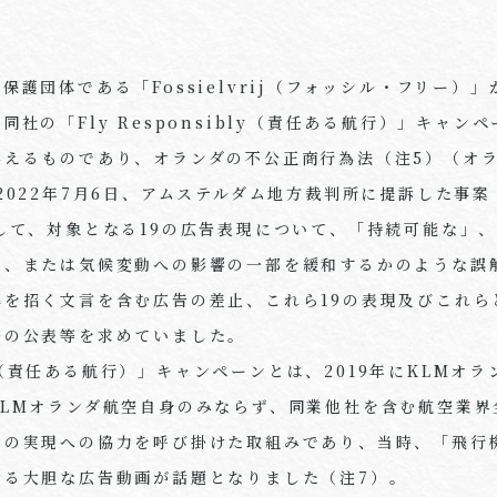
境保護団体である「
Fossielvrij
（フォッシル・フリー）」
、同社の「
Fly Responsibly
（責任ある航行）」キャンペ
与えるものであり、オランダの不公正商行為法（注
5
）（オ
2022
年
7
月
6
日、アムステルダム地方裁判所に提訴した事案
して、対象となる
19
の広告表現について、「持続可能な」
な、または気候変動への影響の一部を緩和するかのような誤
解を招く文言を含む広告の差止、これら
19
の表現及びこれら
等の公表等を求めていました。
（責任ある航行）」キャンペーンとは、
2019
年に
KLM
オラ
KLM
オランダ航空自身のみならず、同業他社を含む航空業界
業の実現への協力を呼び掛けた取組みであり、当時、「飛行
ける大胆な広告動画が話題となりました（注
7
）。