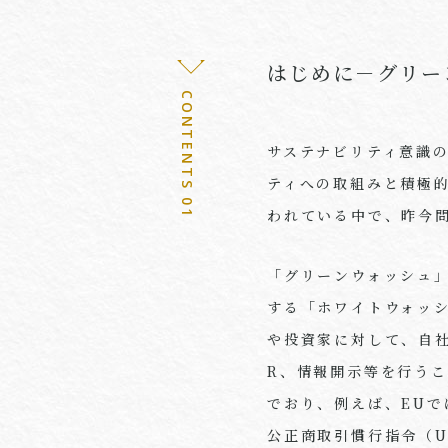
はじめに－グリー
CONTENTS 01
サステナビリティ意識
ティへの取組みと積極
われている中で、昨今
「グリーンウォッシュ
する「ホワイトウォッ
や投資家に対して、自
R
、情報開示等を行うこ
でおり、例えば、
EU
で
公正商取引慣行指令（
U