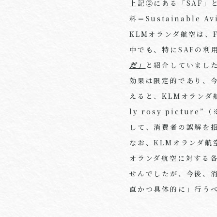
上記②にある「
SAF
」
料＝
Sustainable Av
KLMオランダ航空は、
中でも、特に
SAF
の利
だ」
と紹介していまし
効果は限定的であり、
えると、
KLM
オランダ
ly rosy picture
”（
して、消費者の誤解を
なお、
KLM
オランダ航
オランダ航空に対する
せんでしたが、今後、
直かつ具体的に」行う