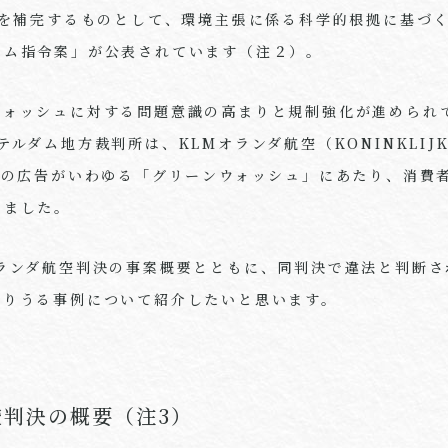
を補完するものとして、環境主張に係る科学的根拠に基づ
ーム指令案」が公表されています（注２）。
ウォッシュに対する問題意識の高まりと規制強化が進められ
テルダム地方裁判所は、
KLM
オランダ航空（
KONINKLIJ
）の広告がいわゆる「グリーンウォッシュ」にあたり、消費
しました。
ランダ航空判決の事案概要とともに、同判決で違法と判断さ
なりうる事例について紹介したいと思います。
空判決の概要（注
3
）