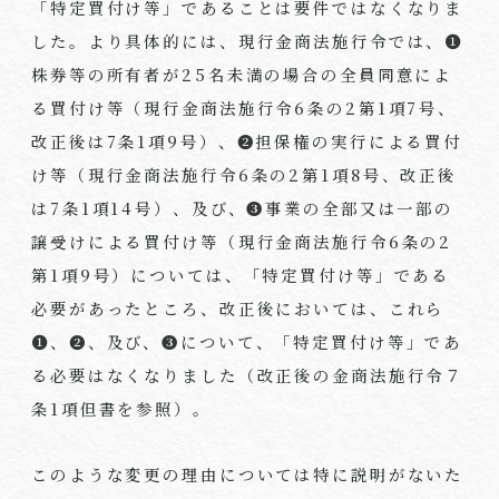
「特定買付け等」であることは要件ではなくなりま
した。より具体的には、現行金商法施行令では、❶
株券等の所有者が25名未満の場合の全員同意によ
る買付け等（現行金商法施行令6条の2第1項7号、
改正後は7条1項9号）、❷担保権の実行による買付
け等（現行金商法施行令6条の2第1項8号、改正後
は7条1項14号）、及び、❸事業の全部又は一部の
譲受けによる買付け等（現行金商法施行令6条の2
第1項9号）については、「特定買付け等」である
必要があったところ、改正後においては、これら
❶、❷、及び、❸について、「特定買付け等」であ
る必要はなくなりました（改正後の金商法施行令７
条1項但書を参照）。
このような変更の理由については特に説明がないた