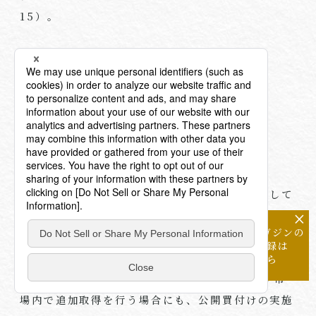
15）。
CONTENTS 04
僅少な買付け等
今回の改正によって市場での買付けにも原則として
30％ルール（上記のとおり、閾値となる株券等所
×
メールマガジンの
有割合が3分の1から30％に変更されます）が適用
配信登録は
されることになるため（改正金商法27条の2第1項1
こちら
号）、既に株券等所有割合が30％超である者が市
場内で追加取得を行う場合にも、公開買付けの実施