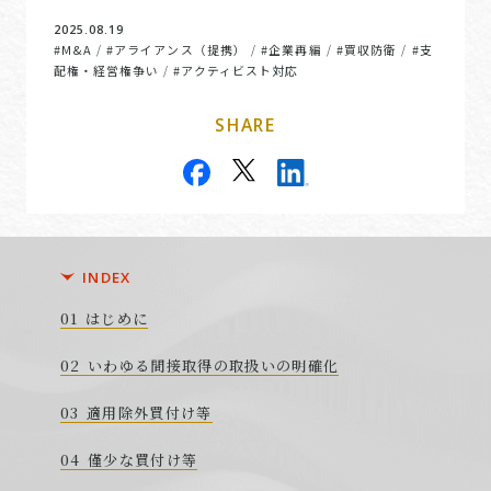
2025.08.19
#M&A
#アライアンス（提携）
#企業再編
#買収防衛
#支
/
/
/
/
配権・経営権争い
#アクティビスト対応
/
SHARE
INDEX
はじめに
いわゆる間接取得の取扱いの明確化
適用除外買付け等
僅少な買付け等