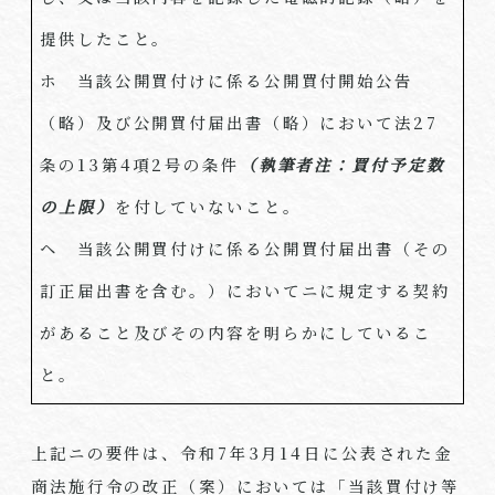
提供したこと。
ホ 当該公開買付けに係る公開買付開始公告
（略）及び公開買付届出書（略）において法27
条の13第4項2号の条件
（執筆者注：買付予定数
の上限）
を付していないこと。
ヘ 当該公開買付けに係る公開買付届出書（その
訂正届出書を含む。）においてニに規定する契約
があること及びその内容を明らかにしているこ
と。
上記ニの要件は、令和7年3月14日に公表された金
商法施行令の改正（案）においては「当該買付け等