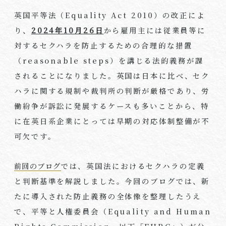
英国平等法（Equality Act 2010）の改正によ
り、
2024
年
10
月
26
日
から雇用主には従業員等に
対するセクハラを防止するための合理的な措置
（reasonable steps）を講じる法的義務が課
されることになりました。英国は日本に比べ、セク
ハラに関する規制や裁判所の判断が厳格であり、労
働紛争が訴訟に発展するケースも多いことから、特
に在英日系企業にとっては早期の対応体制整備が不
可欠です。
前回のブログ
では、英国法におけるセクハラの定義
と判断基準を解説しました。今回のブログでは、新
たに導入された防止義務の全体像を整理したうえ
で、平等と人権委員会（Equality and Human