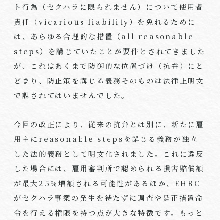
ト行為（セクハラに限られません）について使用者
責任（vicarious liability）を免れるために
は、あらゆる合理的な措置（all reasonable
steps）を講じていたことが要件とされてきました
が、これはあくまで防御的な位置づけ（抗弁）にと
どまり、防止策を講じる義務そのものは法律上明文
で課されてはいませんでした。
今回の改正により、従来の抗弁とは別に、新たに雇
用主にreasonable stepsを講じる義務が独立
した法的義務として明文化されました。これに違反
した場合には、雇用審判所で認められる損害賠償額
が最大25％増額される可能性があるほか、EHRC
がセクハラ事案の発生を待たずに調査や是正措置命
令を行える権限を持つ点が大きな特徴です。もっと