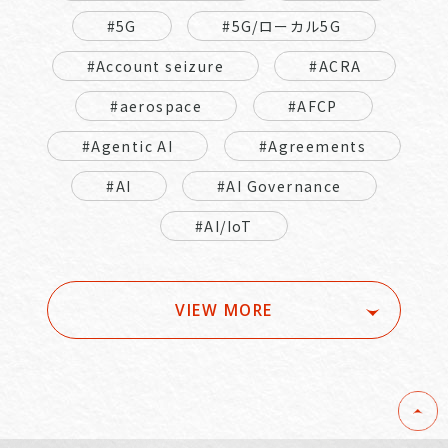
#5G
#5G/ローカル5G
#Account seizure
#ACRA
#aerospace
#AFCP
#Agentic AI
#Agreements
#AI
#AI Governance
#AI/IoT
VIEW MORE