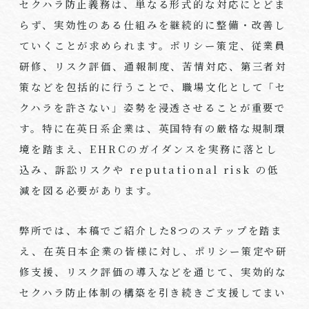
セクハラ防止義務は、単なる形式的な対応にとどま
らず、実効性のある仕組みを継続的に整備・改善し
ていくことが求められます。ポリシー策定、従業員
研修、リスク評価、通報制度、苦情対応、第三者対
策などを包括的に行うことで、職場文化として「セ
クハラを許さない」姿勢を浸透させることが重要で
す。特に在英日系企業は、英国特有の厳格な規制環
境を踏まえ、EHRCのガイダンスを実務に落とし
込み、訴訟リスクや reputational risk の低
減を図る必要があります。
弊所では、本稿でご紹介した8つのステップを踏ま
え、在英日本企業の皆様に対し、ポリシー策定や研
修支援、リスク評価の導入などを通じて、実効的な
セクハラ防止体制の構築を引き続きご支援してまい