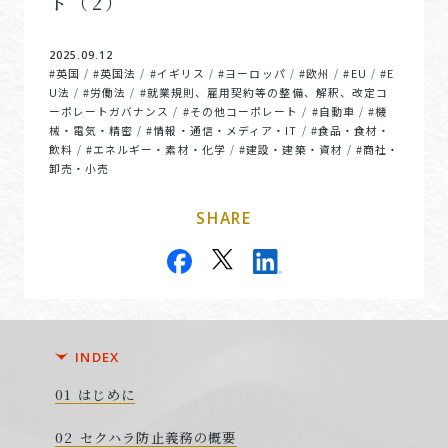
ト（2）
2025.09.12
#英国
#英国法
#イギリス
#ヨーロッパ
#欧州
#EU
#E
/
/
/
/
/
/
U法
#労働法
#就業規則、雇用契約等の整備、解釈、改定コ
/
/
ーポレートガバナンス
#その他コーポレート
#自動車
#機
/
/
/
械・電気・精密
#情報・通信・メディア・IT
#食品・食材・
/
/
飲料
#エネルギー・素材・化学
#建設・建築・資材
#商社・
/
/
/
卸売・小売
SHARE
INDEX
はじめに
セクハラ防止義務の概要