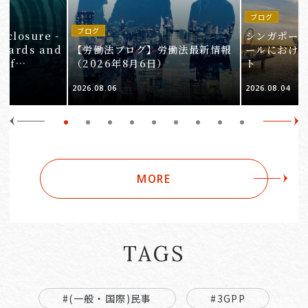
ブログ
in
ブログ
isclosure -
シンガポー
ndards and
【労働法ブログ】労働法最新情報
ールにおけ
 of
（2026年8月6日）
ト
e 3
2026.08.06
2026.08.04
Companies
MORE
TAGS
#(一般・国際)民事
#3GPP