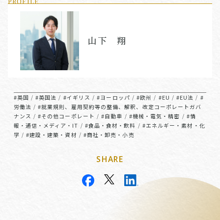
PROFILE
山下 翔
#英国
#英国法
#イギリス
#ヨーロッパ
#欧州
#EU
#EU法
#
/
/
/
/
/
/
/
労働法
#就業規則、雇用契約等の整備、解釈、改定コーポレートガバ
/
ナンス
#その他コーポレート
#自動車
#機械・電気・精密
#情
/
/
/
/
報・通信・メディア・IT
#食品・食材・飲料
#エネルギー・素材・化
/
/
学
#建設・建築・資材
#商社・卸売・小売
/
/
SHARE