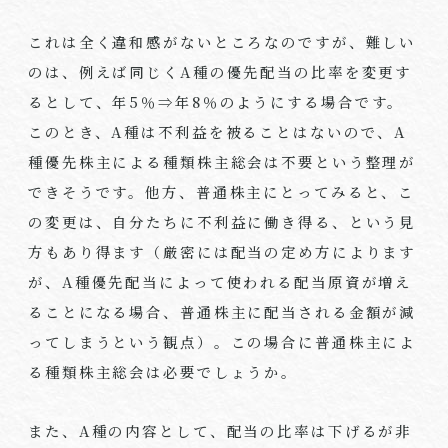
これは全く違和感がないところなのですが、難しい
のは、例えば同じく
A
種の優先配当の比率を変更す
るとして、年
5
％⇒年
8
％のようにする場合です。
このとき、
A
種は不利益を被ることはないので、
A
種優先株主による種類株主総会は不要という整理が
できそうです。他方、普通株主にとってみると、こ
の変更は、自分たちに不利益に働き得る、という見
方もあり得ます（厳密には配当の定め方によります
が、
A
種優先配当によって使われる配当原資が増え
ることになる場合、普通株主に配当される金額が減
ってしまうという観点）。この場合に普通株主によ
る種類株主総会は必要でしょうか。
また、
A
種の内容として、配当の比率は下げるが非