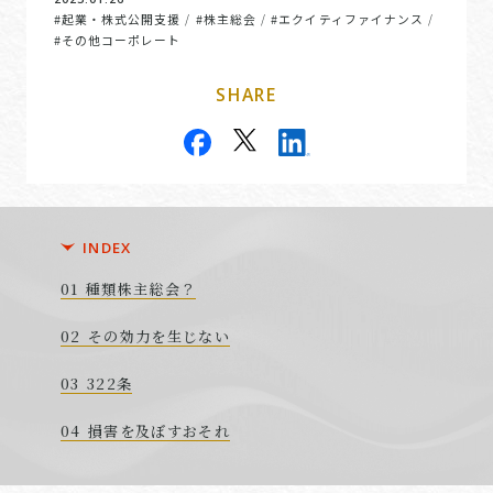
#起業・株式公開支援
#株主総会
#エクイティファイナンス
/
/
/
#その他コーポレート
SHARE
INDEX
種類株主総会？
その効力を生じない
322条
損害を及ぼすおそれ