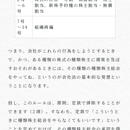
～
6
割当、新株予約権の株主割当・無償
号
割当
7
号
～
14
組織再編
号
つまり、会社がこれらの行為をしようとするとき
で、かつ、ある種類の株式の種類株主に損害を及ぼ
すおそれがあるときには、その種類の種類株主総会
をやってね、というのが会社法の基本的な発想とい
うことになります。
但し、このルールは、原則、定款で排除することが
できます（
2
項）。すなわち、定款で「こういうと
きに種類株主総会をやらなくてもいいです」という
ことを定めておけば、その種類株主総会の承認を得