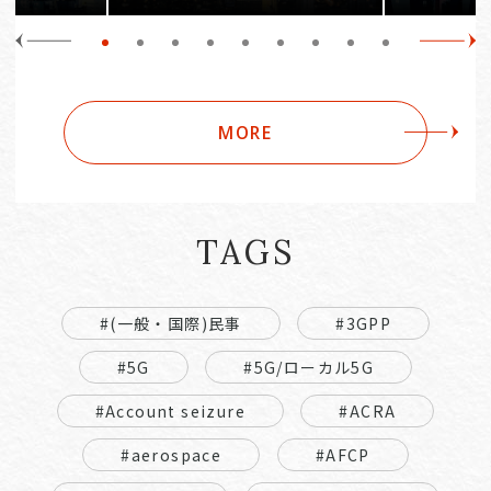
MORE
TAGS
#(一般・国際)民事
#3GPP
#5G
#5G/ローカル5G
#Account seizure
#ACRA
#aerospace
#AFCP