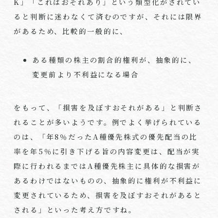
K
」「これはおそれあり」という類型化がされてい
ると判断に迷わなくて済むのですが、それには限界
があるため、比較的一般的に、
ある種類の株主の割合的権利が、抽象的に、
変更前より不利益になる場合
をもって、「損害を及ぼすおそれがある」と判断さ
れることが多いようです。例でよく挙げられている
のは、「年
8
％だった
A
種優先株式の優先配当の比
率を年
5
％に引き下げる旨の内容変更は、配当が実
際に行われるまでは
A
種優先株主に具体的な損害が
あるわけではないものの、抽象的に権利が不利益に
変更されているため、損害を及ぼすおそれがあると
される」といった考え方ですね。