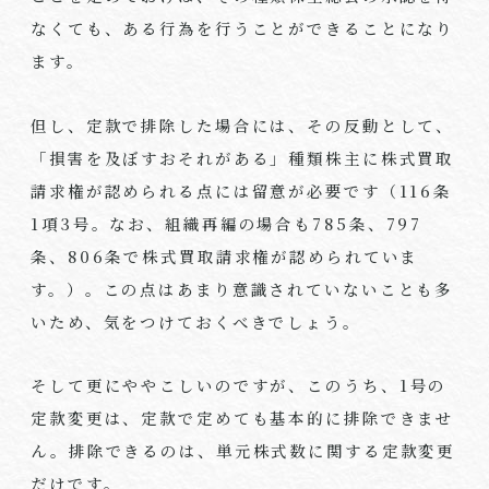
なくても、ある行為を行うことができることになり
ます。
但し、定款で排除した場合には、その反動として、
「損害を及ぼすおそれがある」種類株主に株式買取
請求権が認められる点には留意が必要です（
116
条
1
項
3
号。なお、組織再編の場合も
785
条、
797
条、
806
条で株式買取請求権が認められていま
す。）。この点はあまり意識されていないことも多
いため、気をつけておくべきでしょう。
そして更にややこしいのですが、このうち、
1
号の
定款変更は、定款で定めても基本的に排除できませ
ん。排除できるのは、単元株式数に関する定款変更
だけです。