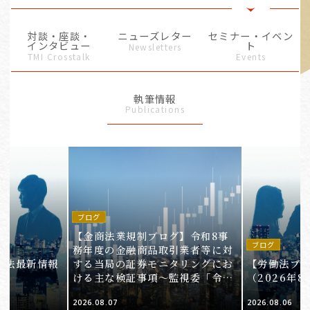
対談・座談・
ニューズレター
セミナー・イベン
インタビュー
ト
Newsletters
TMI Crosstalk
Events
執筆情報
Publications
ブログ
【金商法業規制ブログ】令和8事
ブログ
務年度の金融商品取引業者等に対
働法最新情報
する当局の証券モニタリングにお
【労働法ブ
）
ける主な検証事項～監視委「令和
（2026年8
8事務年度 証券モニタリング基本
2026.08.07
2026.08.06
方針」の解説～（第1回）