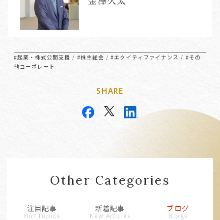
金澤久太
#起業・株式公開支援
#株主総会
#エクイティファイナンス
#その
/
/
/
他コーポレート
SHARE
Other Categories
注目記事
新着記事
ブログ
Hot Topics
New Articles
Blogs