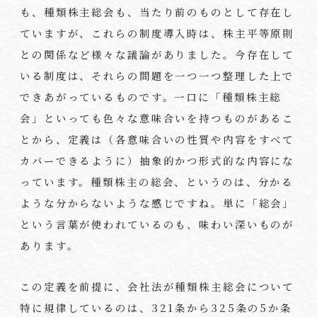
も、種類株主総会も、当たり前のものとして存在し
ていますが、これらの制度導入時は、株主平等原則
との関係など様々な議論がありました。今存在して
いる制度は、それらの問題を一つ一つ整理した上で
できあがっているものです。一口に「種類株主総
会」といっても色々な意味合いを持つものがあるこ
とから、定義は（各意味合いの性質や内容をすべて
カバーできるように）抽象的かつ形式的な内容にな
っています。種類株主の総会、というのは、分かる
ような分からないような感じですね。単に「総会」
という言葉が使われているのも、味わい深いものが
あります。
この定義を前提に、会社法が種類株主総会について
特に規律しているのは、
321
条から
325
条の
5
か条