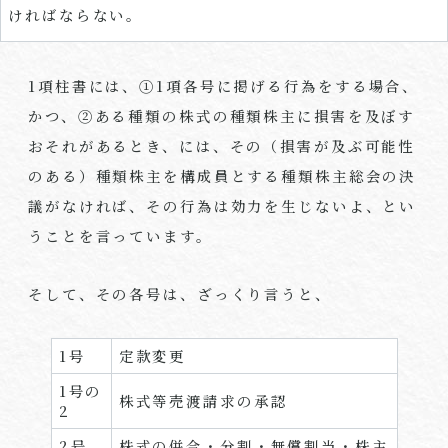
ければならない。
1
項柱書には、①
1
項各号に掲げる行為をする場合、
かつ、②ある種類の株式の種類株主に損害を及ぼす
おそれがあるとき、には、その（損害が及ぶ可能性
のある）種類株主を構成員とする種類株主総会の決
議がなければ、その行為は効力を生じないよ、とい
うことを言っています。
そして、その各号は、ざっくり言うと、
1
号
定款変更
1
号の
株式等売渡請求の承認
2
2
号
株式の併合・分割・無償割当・株主