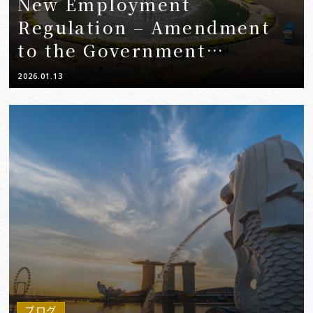
New Employment
Regulation – Amendment
to the Government
Regulation on Wages
2026.01.13
ブログ