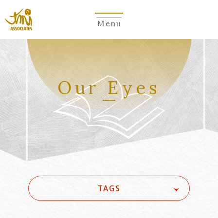
Menu
Our Eyes
TAGS
#(一般・国際)民事
#3GPP
#5G
#5G/ローカル5G