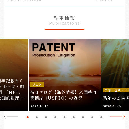
執筆情報
Publications
周年記念セミ
ブログ
シリーズ・知
対談・座談・イ
回 「NFT、
特許ブログ【海外情報】米国特許
と知的財産
商標庁（USPTO）の近況
新年のご挨
＞
2024.10.10
2024.01.05