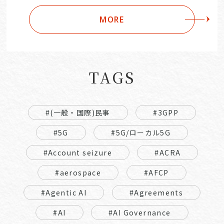
MORE
TAGS
#(一般・国際)民事
#3GPP
#5G
#5G/ローカル5G
#Account seizure
#ACRA
#aerospace
#AFCP
#Agentic AI
#Agreements
#AI
#AI Governance