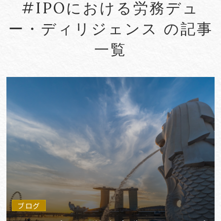
#IPOにおける労務デュ
#Account seizure
#ACRA
ー・ディリジェンス の記事
#aerospace
#AFCP
一覧
#Agentic AI
#Agreements
#AI
#AI Governance
#AI/IoT
VIEW MORE
ブログ