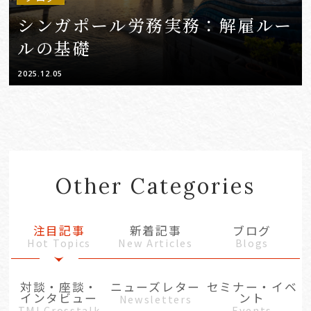
シンガポール労務実務：解雇ルー
ルの基礎
2025.12.05
Other Categories
注目記事
新着記事
ブログ
Hot Topics
New Articles
Blogs
対談・座談・
ニューズレター
セミナー・イベ
インタビュー
ント
Newsletters
TMI Crosstalk
Events