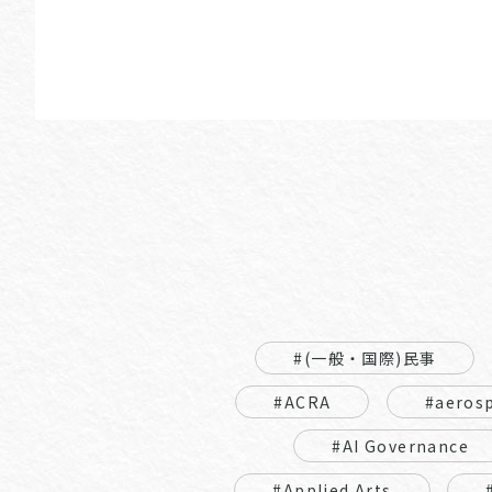
#(一般・国際)民事
#ACRA
#aeros
#AI Governance
#Applied Arts