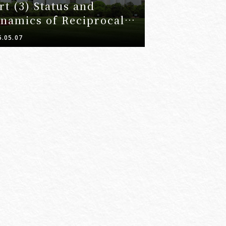
rt (3) Status and
namics of Reciprocal
riffs under the Trump
5.05.07
ministration