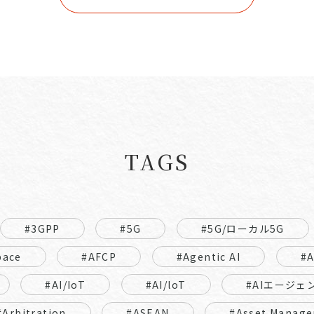
TAGS
#3GPP
#5G
#5G/ローカル5G
pace
#AFCP
#Agentic AI
#
#AI/IoT
#AI/loT
#AIエージェ
#Arbitration
#ASEAN
#Asset Manage