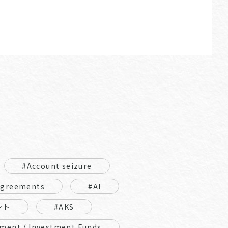
#Account seizure
Agreements
#AI
ント
#AKS
ment / Investment Funds