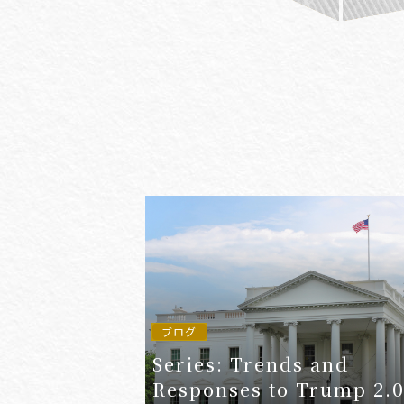
#(一般・国際)民事
#3GPP
#AFCP
#Agentic AI
#AIエージェント
#AKS
#App
ブログ
Series: Trends and
Responses to Trump 2.0