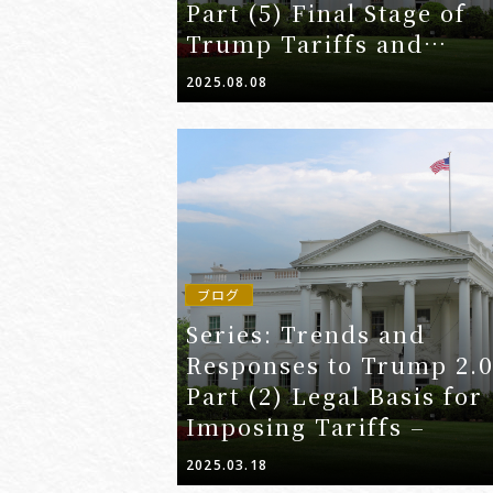
Part (5) Final Stage of
Trump Tariffs and
Corporate Legal Risk
2025.08.08
Management –
ブログ
Series: Trends and
Responses to Trump 2.0
Part (2) Legal Basis for
Imposing Tariffs –
2025.03.18