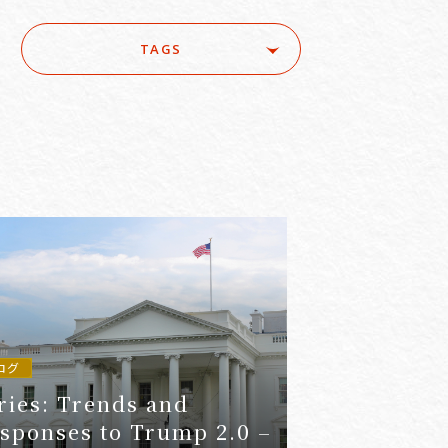
TAGS
ure
#ACRA
#aerospace
e
#AI/IoT
#AI/loT
#Asset Management / Investment Funds
ログ
ries: Trends and
sponses to Trump 2.0 –