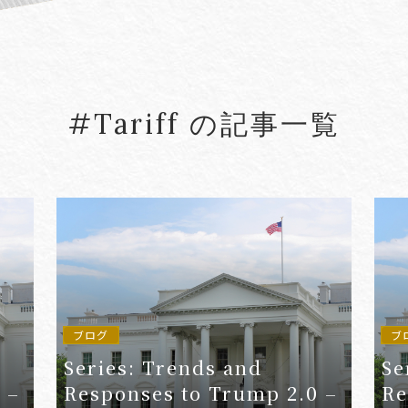
#5G
#5G/ローカル5G
#Account seiz
#Agreements
#AI
#AI Governanc
#Tariff の記事一覧
lied Arts
#Arbitration
#ASEAN
#Asset tracing
#Aviation Finance
VIEW MORE
ブログ
ブ
Series: Trends and
Se
 –
Responses to Trump 2.0 –
Re