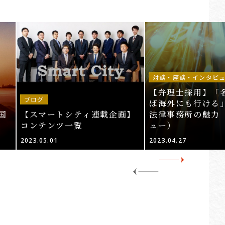
対談・座談・インタビ
【弁理士採用】「
ブログ
ば海外にも行ける」
国
【スマートシティ連載企画】
法律事務所の魅力
コンテンツ一覧
ュー）
2023.05.01
2023.04.27