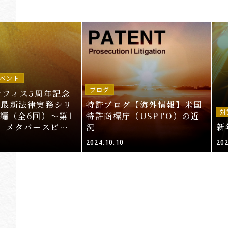
ベント
ブログ
オフィス5周年記念
～最新法律実務シリ
特許ブログ【海外情報】米国
対
編（全6回）～第1
特許商標庁（USPTO）の近
T、メタバースビジ
況
新
的財産法」＜申込期
2024.10.10
202