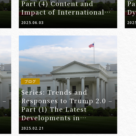
Part (4) Content and
Pa
Impact of International
Dy
Trade Court Judgment
Ta
2025.06.03
202
Rendering Part of Tariffs
Ad
Measures as Illegal -
ブログ
Series: Trends and
 –
Responses to Trump 2.0 –
Part (1) The Latest
Developments in
Reciprocal and
2025.02.21
Automotive Tariffs –