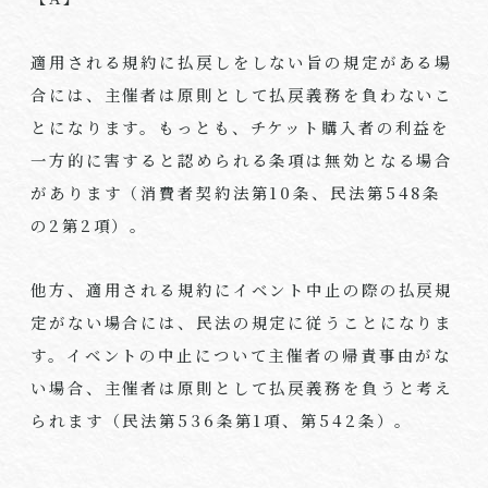
適用される規約に払戻しをしない旨の規定がある場
合には、主催者は原則として払戻義務を負わないこ
とになります。もっとも、チケット購入者の利益を
一方的に害すると認められる条項は無効となる場合
があります（消費者契約法第
10
条、民法第
548
条
の
2
第
2
項）。
他方、適用される規約にイベント中止の際の払戻規
定がない場合には、民法の規定に従うことになりま
す。イベントの中止について主催者の帰責事由がな
い場合、主催者は原則として払戻義務を負うと考え
られます（民法第
536
条第
1
項、第
542
条）。