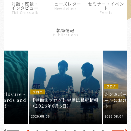
対談・座談・
ニューズレター
セミナー・イベン
インタビュー
ト
Newsletters
TMI Crosstalk
Events
執筆情報
Publications
ブログ
in
ブログ
isclosure -
シンガポー
ndards and
【労働法ブログ】労働法最新情報
ールにおけ
 of
（2026年8月6日）
ト
e 3
2026.08.06
2026.08.04
Companies