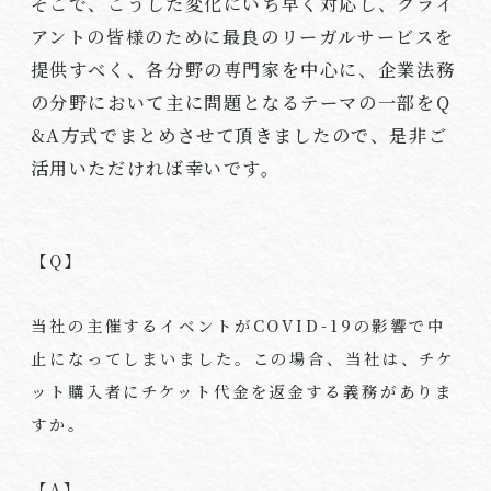
そこで、こうした変化にいち早く対応し、クライ
アントの皆様のために最良のリーガルサービスを
提供すべく、各分野の専門家を中心に、企業法務
の分野において主に問題となるテーマの一部を
Q
&A
方式でまとめさせて頂きましたので、是非ご
活用いただければ幸いです。
【
Q
】
当社の主催するイベントが
COVID-19
の影響で中
止になってしまいました。この場合、当社は、チケ
ット購入者にチケット代金を返金する義務がありま
すか。
【
A
】