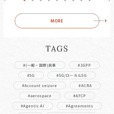
MORE
TAGS
#(一般・国際)民事
#3GPP
#5G
#5G/ローカル5G
#Account seizure
#ACRA
#aerospace
#AFCP
#Agentic AI
#Agreements