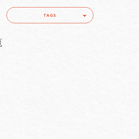
TAGS
ure
#ACRA
#aerospace
e
#AI/IoT
#AI/loT
覧
#Asset Management / Investment Funds