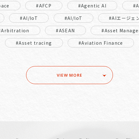
pace
#AFCP
#Agentic AI
#
#AI/IoT
#AI/loT
#AIエージェ
#Arbitration
#ASEAN
#Asset Manage
#Asset tracing
#Aviation Finance
VIEW MORE