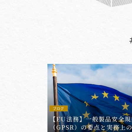
#(一般・国際)民事
#3GPP
#AFCP
#Agentic AI
#AIエージェント
#AKS
#App
ブログ
【EU法務】一般製品安全規
（GPSR）の要点と実務上