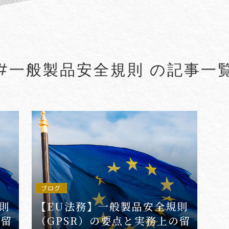
#5G
#5G/ローカル5G
#Account seiz
#Agreements
#AI
#AI Governanc
#一般製品安全規則 の記事一
lied Arts
#Arbitration
#ASEAN
#Asset tracing
#Aviation Finance
VIEW MORE
ブログ
則
【EU法務】一般製品安全規則
の留
（GPSR）の要点と実務上の留