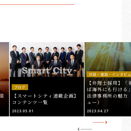
対談・座談・インタビ
【弁理士採用】「
ブログ
ば海外にも行ける」
国
【スマートシティ連載企画】
法律事務所の魅力
コンテンツ一覧
ュー）
2023.05.01
2023.04.27