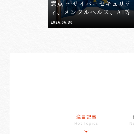
意点 ～サイバーセキュリテ
ィ、メンタルヘルス、AI等
ふまえたサプライチェーン
2026.06.30
事業者に求められる対応～
編】
注目記事
Hot Topics
N