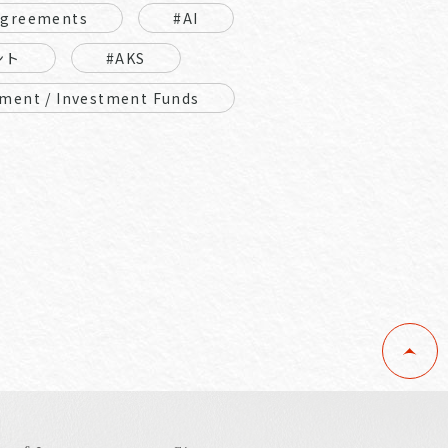
Agreements
#AI
ント
#AKS
ment / Investment Funds