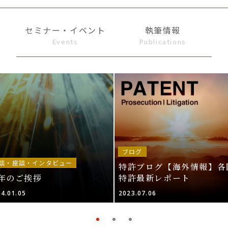
セミナー・イベント
執筆情報
Events
Publications
ブログ
談・座談・インタビュー
特許ブログ【海外情報】各
年のご挨拶
特許最新レポート
4.01.05
2023.07.06