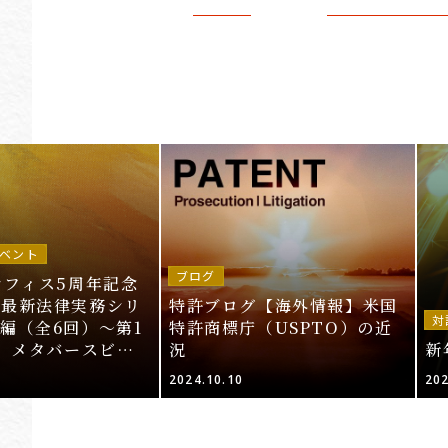
ベント
ブログ
オフィス5周年記念
～最新法律実務シリ
特許ブログ【海外情報】米国
対
編（全6回）～第1
特許商標庁（USPTO）の近
T、メタバースビジ
況
新
的財産法」＜申込期
2024.10.10
202