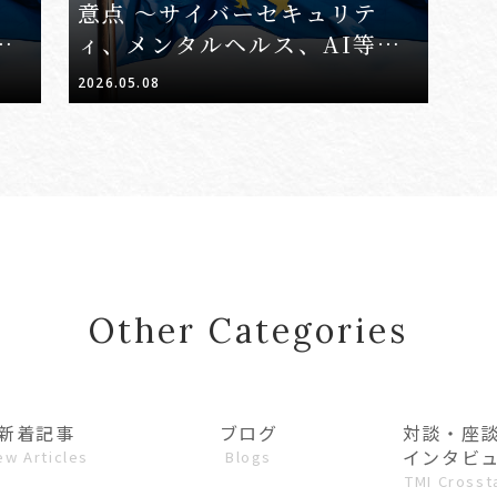
意点 ～サイバーセキュリテ
を
ィ、メンタルヘルス、AI等を
の各
ふまえたサプライチェーンの各
2026.05.08
【後
事業者に求められる対応～【前
編】
Other Categories
新着記事
ブログ
対談・座
インタビ
ew Articles
Blogs
TMI Crosst