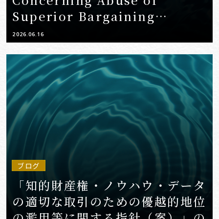
Superior Bargaining
Position for Fair
2026.06.16
Transactions Involving
Intellectual Property,
Know-how, and Data” — An
Analysis from Intellectual
Property and Competition
Law Perspectives —
ブログ
「知的財産権・ノウハウ・データ
の適切な取引のための優越的地位
の濫用等に関する指針（案）」の