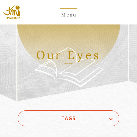
Menu
Our Eyes
TAGS
#(一般・国際)民事
#3GPP
#5G
#5G/ローカル5G