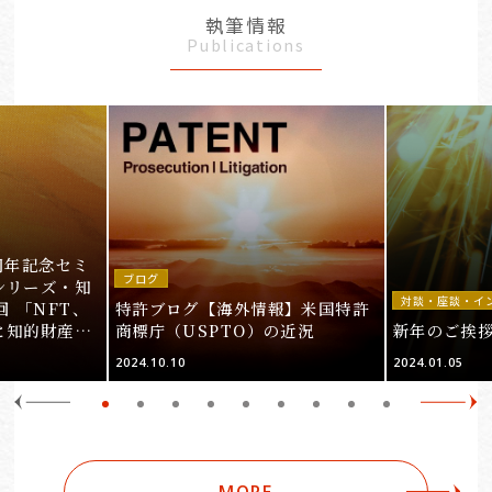
執筆情報
Publications
周年記念セミ
ブログ
シリーズ・知
対談・座談・イ
回 「NFT、
特許ブログ【海外情報】米国特許
と知的財産
商標庁（USPTO）の近況
新年のご挨
＞
2024.10.10
2024.01.05
MORE