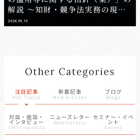
解説 ～知財・競争法実務の現場
から読み解く～
2026.05.15
Other Categories
注目記事
新着記事
ブログ
Hot Topics
New Articles
Blogs
対談・座談・
ニューズレター
セミナー・イベ
インタビュー
ント
Newsletters
TMI Crosstalk
Events