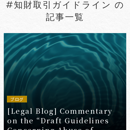
#知財取引ガイドライン の
#Account seizure
#ACRA
記事一覧
#aerospace
#AFCP
#Agentic AI
#Agreements
#AI
#AI Governance
#AI/IoT
VIEW MORE
ブログ
[Legal Blog] Commentary
on the “Draft Guidelines
Concerning Abuse of