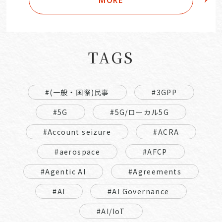
TAGS
#(一般・国際)民事
#3GPP
#5G
#5G/ローカル5G
#Account seizure
#ACRA
#aerospace
#AFCP
#Agentic AI
#Agreements
#AI
#AI Governance
#AI/IoT