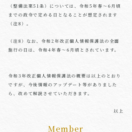
（整備法案
51
条）については、令和
5
年春～
6
月頃
までの政令で定める日となることが想定されます
（注
8
）。
（注
8
）なお、令和
2
年改正個人情報保護法の全面
施行の日は、令和
4
年春～
6
月頃とされています。
令和
3
年改正個人情報保護法の概要は以上のとおり
ですが、今後情報のアップデート等がありました
ら、改めて解説させていただきます。
以上
Member