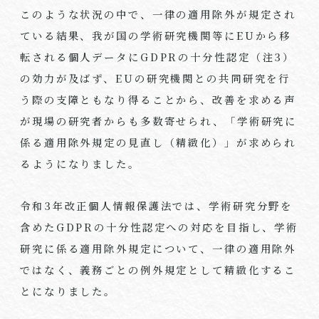
このような状況の中で、一律の適用除外が規定され
ている結果、我が国の学術研究機関等に
EU
から移
転される個人データに
GDPR
の十分性認定（注
3
）
の効力が及ばず、
EU
の研究機関との共同研究を行
う際の支障ともなり得ることから、改善を求める声
が現場の研究者からも多数寄せられ、「学術研究に
係る適用除外規定の見直し（精緻化）」が求められ
るようになりました。
令和
3
年改正個人情報保護法では、学術研究分野を
含めた
GDPR
の十分性認定への対応を目指し、学術
研究に係る適用除外規定について、一律の適用除外
ではなく、義務ごとの例外規定として精緻化するこ
とになりました。