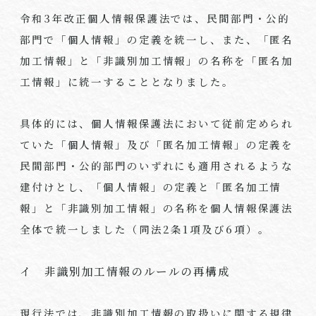
令和
3
年改正個人情報保護法では、民間部門・公的
部門で「個人情報」の定義を統一し、また、「匿名
加工情報」と「非識別加工情報」の名称を「匿名加
工情報」に統一することとなりました。
具体的には、個人情報保護法において従前定められ
ていた「個人情報」及び「匿名加工情報」の定義を
民間部門・公的部門のいずれにも適用されるような
建付けとし、「個人情報」の定義と「匿名加工情
報」と「非識別加工情報」の名称を個人情報保護法
全体で統一しました（同法
2
条
1
項及び
6
項）。
イ 非識別加工情報のルールの再構成
現行法では、非識別加工情報の取扱いに関する規律