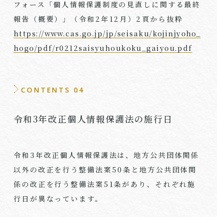
フォース「個人情報保護制度の見直しに関する最終
報告（概要）」（令和
2
年
12
月）
2
頁から抜粋
https://www.cas.go.jp/jp/seisaku/kojinjyoho_
hogo/pdf/r0212saisyuhoukoku_gaiyou.pdf
CONTENTS 04
令和3年改正個人情報保護法の施行日
令和
3
年改正個人情報保護法は、地方公共団体関係
以外の改正を行う整備法案
50
条と地方公共団体関
係の改正を行う整備法案
51
条があり、それぞれ施
行日が異なっています。