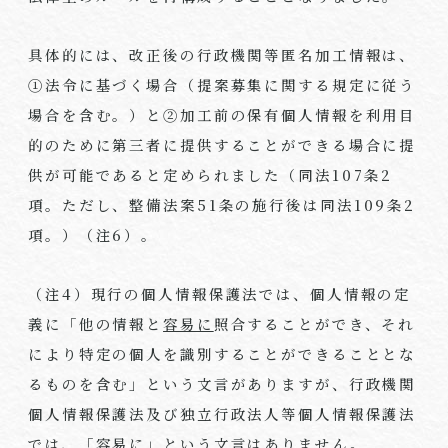
具体的には、改正後の行政機関等匿名加工情報は、
①法令に基づく場合（提案募集に関する規定に従う
場合を含む。）と②加工前の保有個人情報を利用目
的のために第三者に提供することができる場合に提
供が可能であると定められました（同法
107
条
2
項。ただし、整備法案
51
条の施行後は同法
109
条
2
項。）（注
6
）。
（注
4
）現行の個人情報保護法では、個人情報の定
義に「他の情報と
容易に
照合することができ、それ
により特定の個人を識別することができることとな
るものを含む」という文言がありますが、行政機関
個人情報保護法及び独立行政法人等個人情報保護法
では、「容易に」という文言はありません。