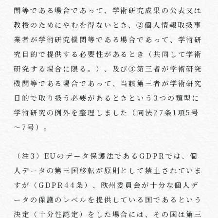
関等である場合であって、学術研究成果の公表又は
教授のためにやむを得ないとき、②個人情報取扱事
業者が学術研究機関等である場合であって、学術研
究目的で提供する必要性があるとき（共同して学術
研究する場合に限る。）、及び③第三者が学術研究
機関等である場合であって、当該第三者が学術研究
目的で取り扱う必要があるときという
3
つの類型に
学術研究の例外を整理しました（同法
27
条
1
項
5
号
～
7
号）。
（注
3
）
EU
のデータ保護法である
GDPR
では、個
人データの第三国移転が原則として禁止されていま
すが（
GDPR44
条）、欧州委員会が十分な個人デ
ータの保護のレベルを提供している国であるという
決定（十分性認定）をした場合には、その国は第三