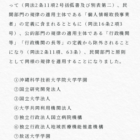
って（同法
2
条
11
項
2
号括弧書及び別表第二）、民
間部門の規律の適用主体である「個人情報取扱事業
者」の定義に含まれるとともに（同法
16
条
2
項
3
号）、公的部門の規律の適用主体である「行政機関
等」「行政機関の長等」の定義から除外されること
になり（同法
2
条
11
項、
63
条）、民間部門と原則
として同様の規律を適用することになりました。
➀沖縄科学技術大学院大学学園
②国立研究開発法人
③国立大学法人
④大学共同利用機関法人
⑤独立行政法人国立病院機構
⑥独立行政法人地域医療機能推進機構
⑦放送大学学園