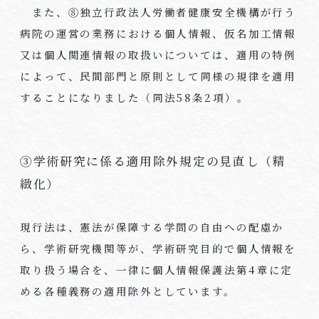
また、⑧独立行政法人労働者健康安全機構が行う
病院の運営の業務における個人情報、仮名加工情報
又は個人関連情報の取扱いについては、適用の特例
によって、民間部門と原則として同様の規律を適用
することになりました（同法
58
条
2
項）。
③学術研究に係る適用除外規定の見直し（精
緻化）
現行法は、憲法が保障する学問の自由への配慮か
ら、学術研究機関等が、学術研究目的で個人情報を
取り扱う場合を、一律に個人情報保護法第
4
章に定
める各種義務の適用除外としています。