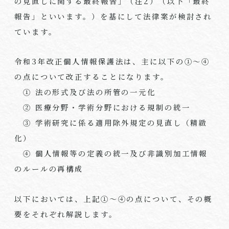
の見直しに関する最終報告」（注2）（以下「最終
報告」といいます。）を基にして法律案が検討され
ています。
令和3年改正個人情報保護法は、主に以下の①～④
の点について改正することになります。
① 法の形式及び法の所管の一元化
② 医療分野・学術分野における規制の統一
③ 学術研究に係る適用除外規定の見直し（精緻
化）
④ 個人情報等の定義の統一及び非識別加工情報
のルールの再構成
以下においては、上記①～④の点について、その概
要をそれぞれ解説します。