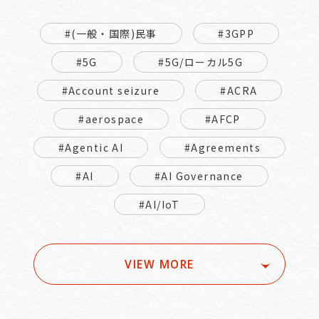
#(一般・国際)民事
#3GPP
#5G
#5G/ローカル5G
#Account seizure
#ACRA
#aerospace
#AFCP
#Agentic AI
#Agreements
#AI
#AI Governance
#AI/IoT
VIEW MORE