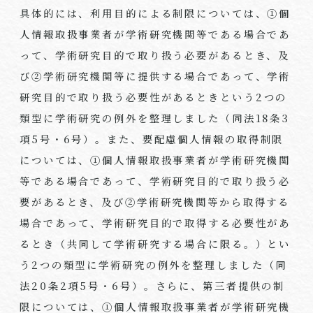
具体的には、利用目的による制限については、①個
人情報取扱事業者が学術研究機関等である場合であ
って、学術研究目的で取り扱う必要があるとき、及
び②学術研究機関等に提供する場合であって、学術
研究目的で取り扱う必要性があるときという
2
つの
類型に学術研究の例外を整理しました（同法
18
条
3
項
5
号・
6
号）。また、要配慮個人情報の取得制限
については、①個人情報取扱事業者が学術研究機関
等である場合であって、学術研究目的で取り扱う必
要があるとき、及び②学術研究機関等から取得する
場合であって、学術研究目的で取得する必要性があ
るとき（共同して学術研究する場合に限る。）とい
う
2
つの類型に学術研究の例外を整理しました（同
法
20
条
2
項
5
号・
6
号）。さらに、第三者提供の制
限については、①個人情報取扱事業者が学術研究機