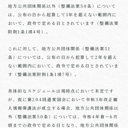
地方公共団体関係以外（整備法案
50
条）について
は、公布の日から起算して
1
年を超えない範囲内に
おいて、政令で定める日とされています（整備法案
附則
1
条
1
項
4
号）。
これに対して、地方公共団体関係（整備法案
51
条）については、公布の日から起算して
2
年を超え
ない範囲内において、政令で定める日とされていま
す（整備法案附則
1
条
1
項
7
号）。
具体的なスケジュールは現時点において未定です
が、仮に第
204
回通常国会において令和
3
年改正個
人情報保護法が成立する場合、地方公共団体関係以
外（整備法案
50
条）については、令和
4
年春～
6
月
頃までの政令で定める日となり、地方公共団体関係