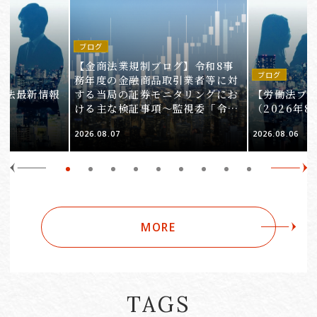
ブログ
【金商法業規制ブログ】令和8事
ブログ
務年度の金融商品取引業者等に対
働法最新情報
する当局の証券モニタリングにお
【労働法ブ
）
ける主な検証事項～監視委「令和
（2026年8
8事務年度 証券モニタリング基本
2026.08.07
2026.08.06
方針」の解説～（第1回）
MORE
TAGS