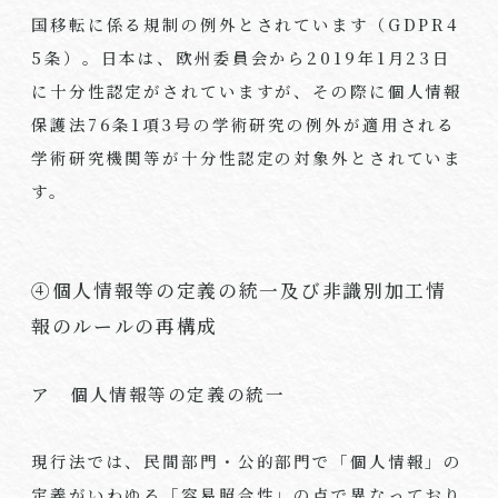
国移転に係る規制の例外とされています（
GDPR4
5
条）。日本は、欧州委員会から
2019
年
1
月
23
日
に十分性認定がされていますが、その際に個人情報
保護法
76
条
1
項
3
号の学術研究の例外が適用される
学術研究機関等が十分性認定の対象外とされていま
す。
④個人情報等の定義の統一及び非識別加工情
報のルールの再構成
ア 個人情報等の定義の統一
現行法では、民間部門・公的部門で「個人情報」の
定義がいわゆる「容易照合性」の点で異なっており