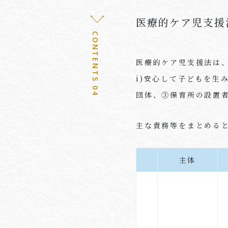
医療的ケア児支援
CONTENTS 04
医療的ケア児支援法は、
i)安心して子どもを生
団体、③保育所の設置
主な責務等をまとめる
主体