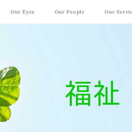
Our Eyes
Our People
Our Servi