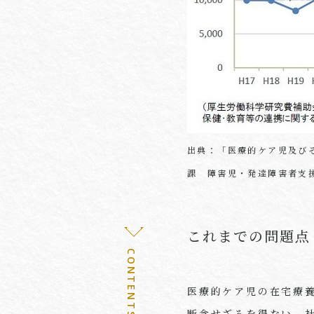
出典：「医療的ケア児及び
課 障害児・発達障害者支援
これまでの問題点
CONTENTS 03
医療的ケア児の在宅療
断念せざるを得ない、