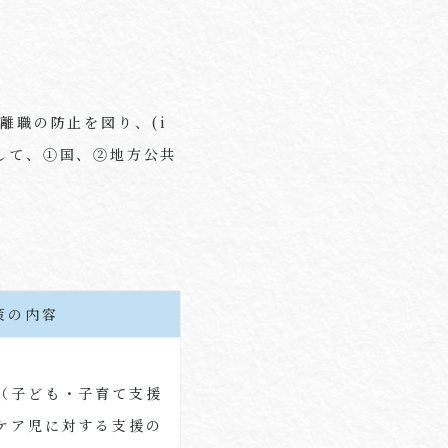
離職の防止を図り、(i
して、①国、②地方公共
策の内容
（子ども・子育て支援
ケア児に対する支援の