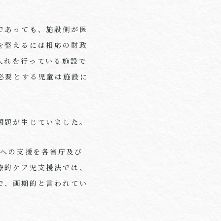
であっても、施設側が医
を整えるには相応の財政
入れを行っている施設で
必要とする児童は施設に
問題が生じていました。
児への支援を各省庁及び
療的ケア児支援法では、
で、画期的と言われてい