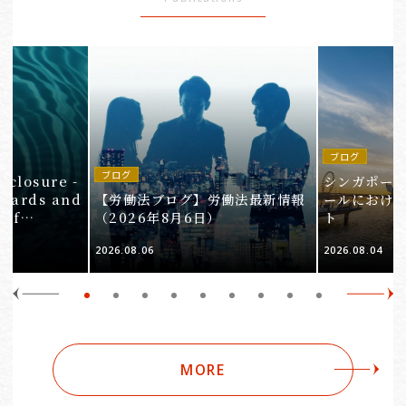
ブログ
in
ブログ
isclosure -
シンガポー
ndards and
【労働法ブログ】労働法最新情報
ールにおけ
 of
（2026年8月6日）
ト
e 3
2026.08.06
2026.08.04
Companies
MORE