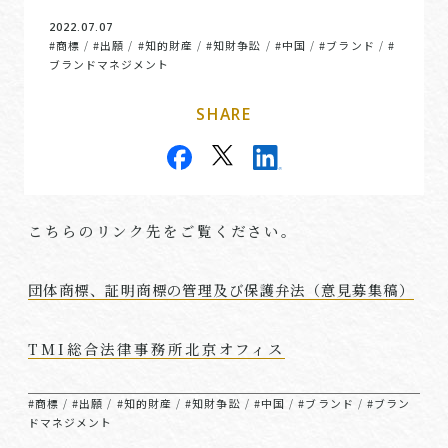
2022.07.07
#商標
#出願
#知的財産
#知財争訟
#中国
#ブランド
#
/
/
/
/
/
/
ブランドマネジメント
SHARE
こちらのリンク先をご覧ください。
団体商標、証明商標の管理及び保護弁法（意見募集稿）
TMI総合法律事務所北京オフィス
#商標
#出願
#知的財産
#知財争訟
#中国
#ブランド
#ブラン
/
/
/
/
/
/
ドマネジメント