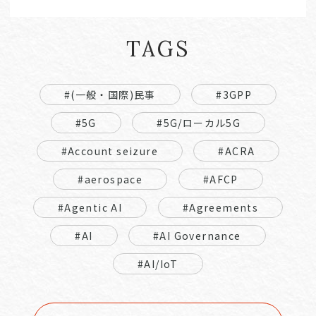
TAGS
#(一般・国際)民事
#3GPP
#5G
#5G/ローカル5G
#Account seizure
#ACRA
#aerospace
#AFCP
#Agentic AI
#Agreements
#AI
#AI Governance
#AI/IoT