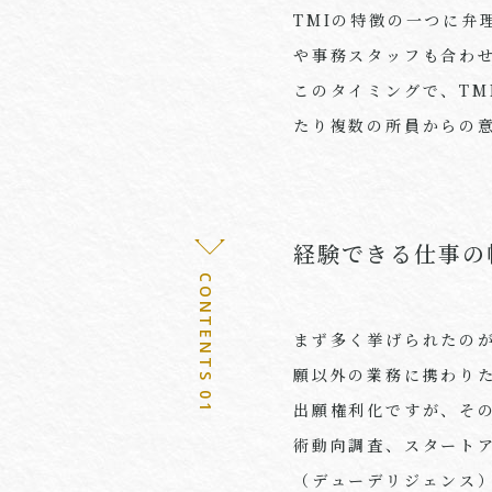
TMI
の特徴の一つに弁
や事務スタッフも合わ
このタイミングで、
TM
たり複数の所員からの
経験できる仕事の
CONTENTS 01
まず多く挙げられたの
願以外の業務に携わり
出願権利化ですが、そ
術動向調査、スタート
（デューデリジェンス