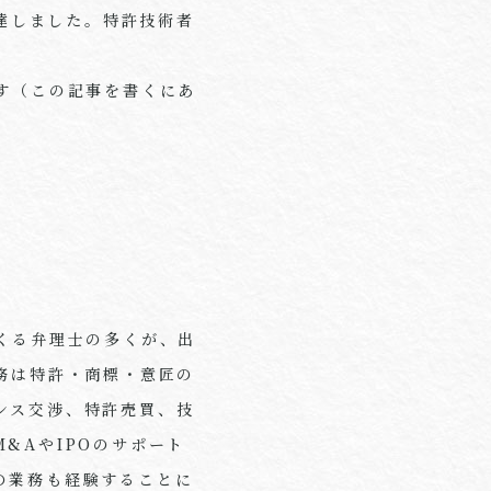
達しました。特許技術者
す（この記事を書くにあ
くる弁理士の多くが、出
務は特許・商標・意匠の
ンス交渉、特許売買、技
M&A
や
IPO
のサポート
の業務も経験することに