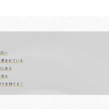
が広い
に恵まれている
制にある
がある
・誇りを持てる！