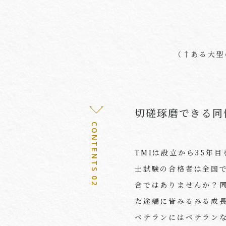
（↑ある大型
切磋琢磨できる同
CONTENTS 02
TMI
は設立から
35
年目
士試験の合格者は全国
合ではありませんか？
た途端に皆みるみる成
ベテランにはベテラン