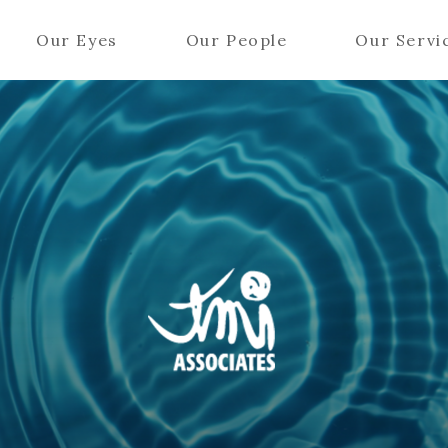
Our Eyes
Our People
Our Servi