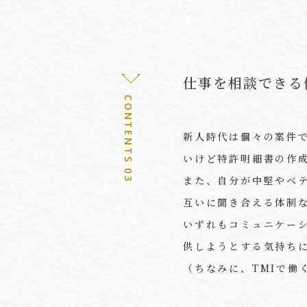
仕事を相談できる
CONTENTS 03
新人時代は個々の案件
いけど特許明細書の作
また、自分が中堅やベ
互いに聞き合える体制
いずれもコミュニケー
供しようとする気持ち
（ちなみに、
TMI
で働