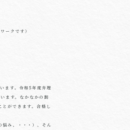
ムワークです）
います。令和
5
年度弁理
ています。なかなかの割
ことができます。合格し
の悩み、・・・）、そん