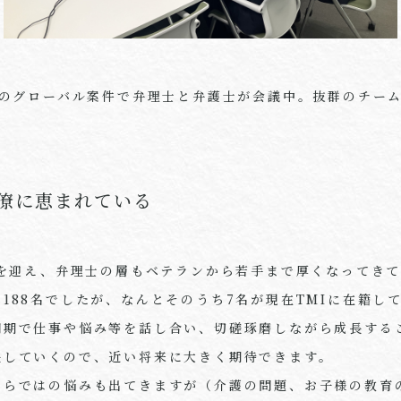
のグローバル案件で弁理士と弁護士が会議中。抜群のチー
僚に恵まれている
を迎え、弁理士の層もベテランから若手まで厚くなってきて
で
188
名でしたが、なんとそのうち
7
名が現在
TMI
に在籍し
同期で仕事や悩み等を話し合い、切磋琢磨しながら成長する
長していくので、近い将来に大きく期待できます。
ならではの悩みも出てきますが（介護の問題、お子様の教育