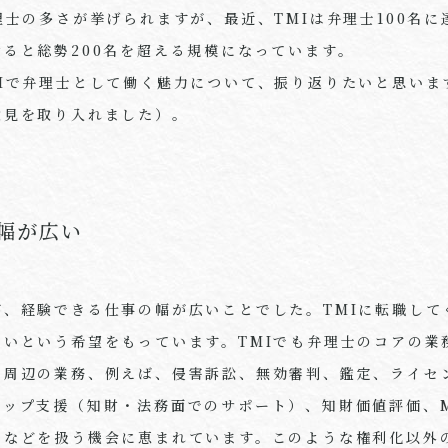
理士の多さが挙げられますが、最近、
TMI
は弁理士
100
名に
せると総勢
200
名を超える規模になっています。
I
で弁理士として働く魅力について、振り返りたいと思いま
意見を取り入れました）。
幅が広い
が、経験できる仕事の幅が広いことでした。
TMI
に転職して
たいという希望をもっています。
TMI
でも弁理士のコアの業
の周辺の業務、例えば、侵害訴訟、無効審判、鑑定、ライセ
アップ支援（知財・法務面でのサポート）、知財価値評価、
）などを扱う機会に恵まれています。このような権利化以外