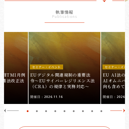
執筆情報
Publications
セミナー・イベント
セミナー・イベ
9回TMI月例
EUデジタル関連規制の重要法
EU AI法
保護法改正法
令〜EUサイバーレジリエンス法
AIオムニバ
（CRA）の規律と実務対応〜
向も含めて
開催日：2026.11.16
開催日：2026.10