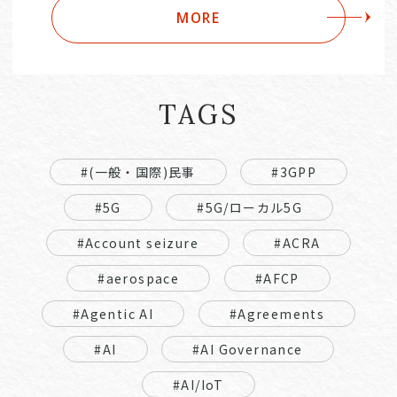
MORE
TAGS
#(一般・国際)民事
#3GPP
#5G
#5G/ローカル5G
#Account seizure
#ACRA
#aerospace
#AFCP
#Agentic AI
#Agreements
#AI
#AI Governance
#AI/IoT