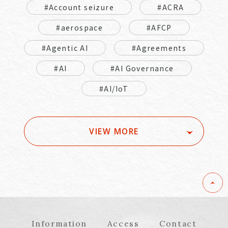
#Account seizure
#ACRA
#aerospace
#AFCP
#Agentic AI
#Agreements
#AI
#AI Governance
#AI/IoT
VIEW MORE
Information
Access
Contact