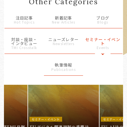
Other Categories
注目記事
新着記事
ブログ
Hot Topics
New Articles
Blogs
対談・座談・
ニューズレター
セミナー・イベン
インタビュー
ト
Newsletters
TMI Crosstalk
Events
執筆情報
Publications
セミナー・イベント
セミナー・イベ
9回TMI月例
EUデジタル関連規制の重要法
EU AI法