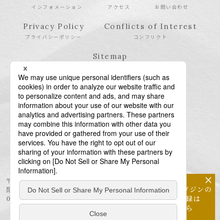
インフォメーション
アクセス
お問い合わせ
Privacy Policy
Conflicts of Interest
プライバシーポリシー
コンフリクト
Sitemap
サイトマップ
×
〒106-6123 東京都港区六本木6-10-1 六本木ヒルズ森タワー23
メールマガジンの
階
配信登録は
03-6438-5511（代表） / 03-6438-5611（特許・商標）
こちら