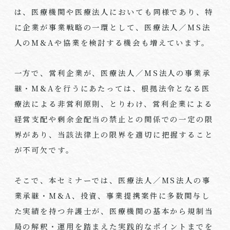
は、医療機関や医療法人においても同様であり、特
に企業が事業戦略の一環として、医療法人／MS法
人のM&Aや協業を検討する機会も増えています。
一方で、営利企業が、医療法人／MS法人の事業承
継・M&Aを行うにあたっては、根拠法令となる医
療法による非営利原則、とりわけ、営利企業による
経営支配や剰余金配当の禁止との関係での一定の限
界があり、当該法律上の限界を適切に把握すること
が不可欠です。
そこで、本セミナーでは、医療法人／MS法人の事
業承継・M&A、投資、事業提携案件に多数関与し
た実績を持つ弁護士が、医療機関の基本から規制当
局の解釈・運用を踏まえた実践的なポイントまでを