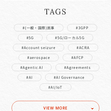
TAGS
#(一般・国際)民事
#3GPP
#5G
#5G/ローカル5G
#Account seizure
#ACRA
#aerospace
#AFCP
#Agentic AI
#Agreements
#AI
#AI Governance
#AI/IoT
VIEW MORE