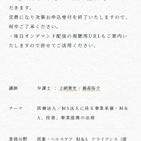
だきます。
定員になり次第お申込受付を終了いたしますので、
何卒ご了承ください。
・後日オンデマンド配信の視聴用
URL
もご案内い
たしますので併せてご活用ください。
講師
弁護士 ：
上﨑貴史
/
藤森裕介
医療法人／
MS
法人に係る
事業承継・
M&
テーマ
A
、投資、事業提携の法務
業務分野
医薬・ヘルスケア
M&A
アライアンス（提