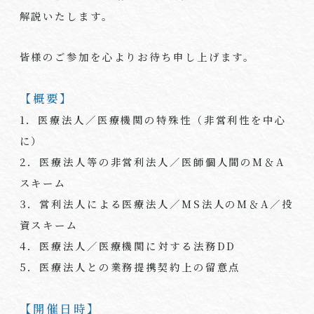
解説いたします。
皆様のご参加を心よりお待ち申し上げます。
【概要】
1．医療法人／医療機関の特殊性（非営利性を中心
に）
2．医療法人等の非営利法人／医師個人間のM＆A
スキーム
3．営利法人による医療法人／
MS
法人の
M
＆
A
／投
資スキーム
4．医療法人／医療機関に対する法務
DD
5．医療法人との業務提携契約上の留意点
【開催日時】