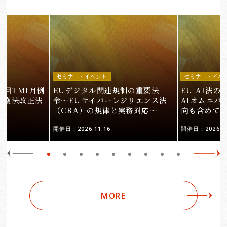
セミナー・イベント
セミナー・イベ
9回TMI月例
EUデジタル関連規制の重要法
EU AI法
保護法改正法
令〜EUサイバーレジリエンス法
AIオムニバ
（CRA）の規律と実務対応〜
向も含めて
開催日：2026.11.16
開催日：2026.10
MORE