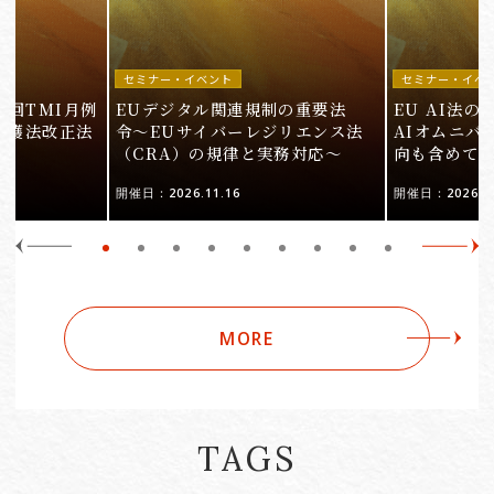
セミナー・イベント
セミナー・イベ
9回TMI月例
EUデジタル関連規制の重要法
EU AI法
保護法改正法
令〜EUサイバーレジリエンス法
AIオムニバ
（CRA）の規律と実務対応〜
向も含めて
開催日：2026.11.16
開催日：2026.10
MORE
TAGS