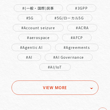
#(一般・国際)民事
#3GPP
#5G
#5G/ローカル5G
#Account seizure
#ACRA
#aerospace
#AFCP
#Agentic AI
#Agreements
#AI
#AI Governance
#AI/IoT
VIEW MORE