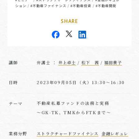
ション
#不動産ファイナンス
#不動産投資
#不動産開発
/
/
/
SHARE
講師
弁護士 ：
井上卓士
/
松下 茜
/
福田貴子
2023年09月05日（火）13:30～16:30
日時
不動産私募ファンドの法務と実務
テーマ
〜GK-TK、TMKからFTKまで〜
業務分野
ストラクチャードファイナンス
金融レギュレ