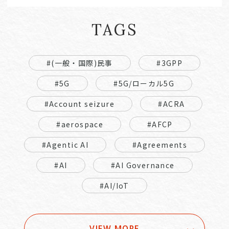
TAGS
#(一般・国際)民事
#3GPP
#5G
#5G/ローカル5G
#Account seizure
#ACRA
#aerospace
#AFCP
#Agentic AI
#Agreements
#AI
#AI Governance
#AI/IoT
VIEW MORE