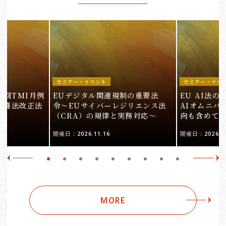
セミナー・イベント
セミナー・イベ
9回TMI月例
EUデジタル関連規制の重要法
EU AI法
保護法改正法
令〜EUサイバーレジリエンス法
AIオムニバ
（CRA）の規律と実務対応〜
向も含めて
開催日：2026.11.16
開催日：2026.10
MORE