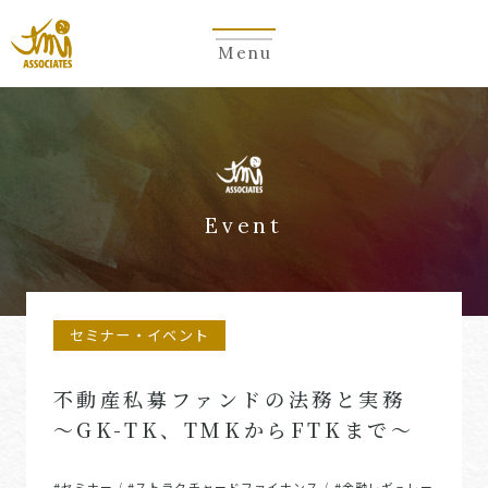
Menu
Event
セミナー・イベント
不動産私募ファンドの法務と実務
〜GK-TK、TMKからFTKまで〜
#セミナー
#ストラクチャードファイナンス
#金融レギュレー
/
/