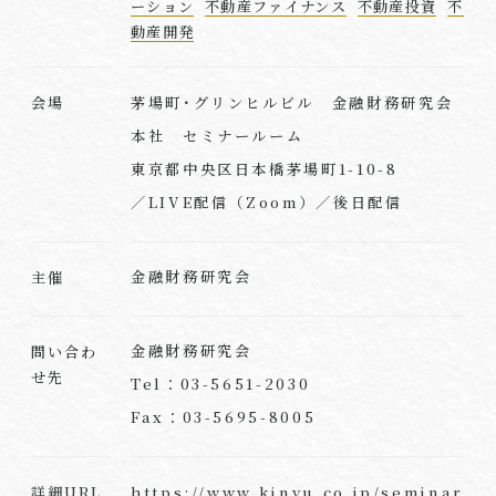
ーション
不動産ファイナンス
不動産投資
不
動産開発
茅場町･グリンヒルビル 金融財務研究会
会場
本社 セミナールーム
東京都中央区日本橋茅場町1-10-8
／LIVE配信（Zoom）／後日配信
金融財務研究会
主催
金融財務研究会
問い合わ
せ先
Tel：03-5651-2030
Fax：03-5695-8005
https://www.kinyu.co.jp/seminar
詳細URL