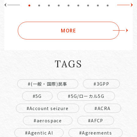
MORE
TAGS
#(一般・国際)民事
#3GPP
#5G
#5G/ローカル5G
#Account seizure
#ACRA
#aerospace
#AFCP
#Agentic AI
#Agreements