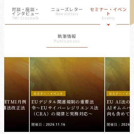
対談・座談・
ニューズレター
セミナー・イベン
インタビュー
ト
Newsletters
TMI Crosstalk
Events
執筆情報
Publications
セミナー・イベント
セミナー・イベ
9回TMI月例
EUデジタル関連規制の重要法
EU AI法
保護法改正法
令〜EUサイバーレジリエンス法
AIオムニバ
（CRA）の規律と実務対応〜
向も含めて
開催日：2026.11.16
開催日：2026.10