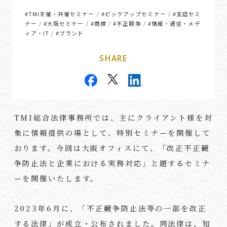
#TMI主催・共催セミナー
#ピックアップセミナー
#支店セミ
/
/
ナー
#大阪セミナー
#商標
#不正競争
#情報・通信・メデ
/
/
/
/
ィア・IT
#ブランド
/
SHARE
TMI総合法律事務所では、主にクライアント様を対
象に情報提供の場として、特別セミナーを開催して
おります。今回は大阪オフィスにて、「改正不正競
争防止法と企業における実務対応」と題するセミナ
ーを開催いたします。
2023年6月に、「不正競争防止法等の一部を改正
する法律」が成立・公布されました。同法律は、知