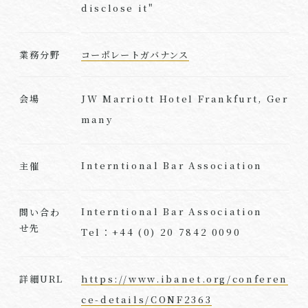
disclose it"
業務分野
コーポレートガバナンス
JW Marriott Hotel Frankfurt, Ger
会場
many
Interntional Bar Association
主催
Interntional Bar Association
問い合わ
せ先
Tel：+44 (0) 20 7842 0090
https://www.ibanet.org/conferen
詳細URL
ce-details/CONF2363