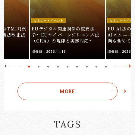
セミナー・イベント
セミナー・イベ
9回TMI月例
EUデジタル関連規制の重要法
EU AI法
保護法改正法
令〜EUサイバーレジリエンス法
AIオムニバ
（CRA）の規律と実務対応〜
向も含めて
開催日：2026.11.16
開催日：2026.10
MORE
TAGS