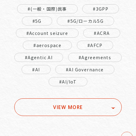
#(一般・国際)民事
#3GPP
#5G
#5G/ローカル5G
#Account seizure
#ACRA
#aerospace
#AFCP
#Agentic AI
#Agreements
#AI
#AI Governance
#AI/IoT
VIEW MORE