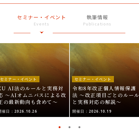
セミナー・イベント
執筆情報
Events
Publications
セミナー・イベント
セミナー・イベント
EU AI法のルールと実務対
令和8年改正個人情報保護
応 〜AIオムニバスによる改
法 〜改正項目ごとのルー
正の最新動向も含めて〜
と実務対応の解説〜
開催日：2026.10.26
開催日：2026.10.19