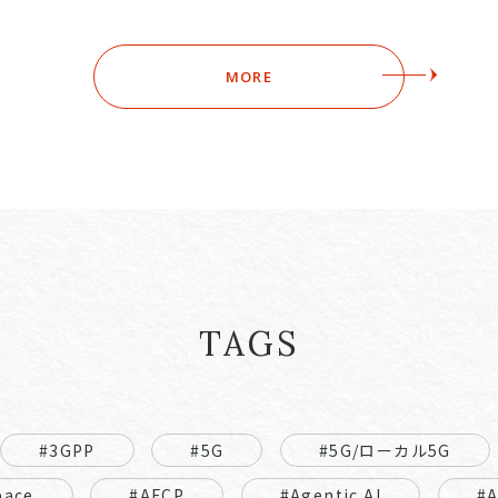
MORE
TAGS
#3GPP
#5G
#5G/ローカル5G
pace
#AFCP
#Agentic AI
#