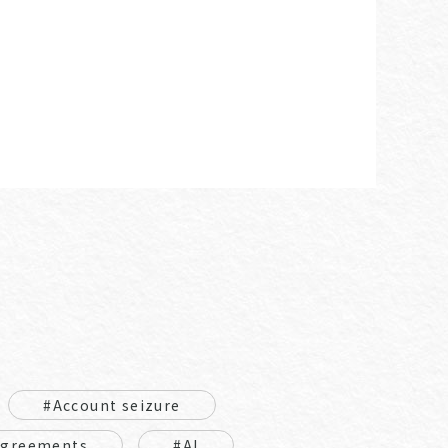
#Account seizure
Agreements
#AI