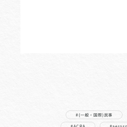
#(一般・国際)民事
#ACRA
#aeros