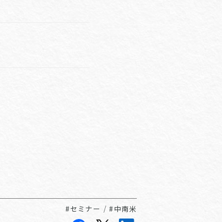
#セミナー
/
#中南米