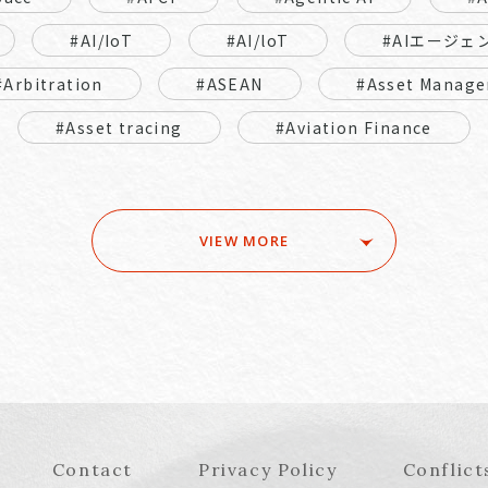
#AI/IoT
#AI/loT
#AIエージェ
#Arbitration
#ASEAN
#Asset Manage
#Asset tracing
#Aviation Finance
VIEW MORE
Contact
Privacy Policy
Conflict