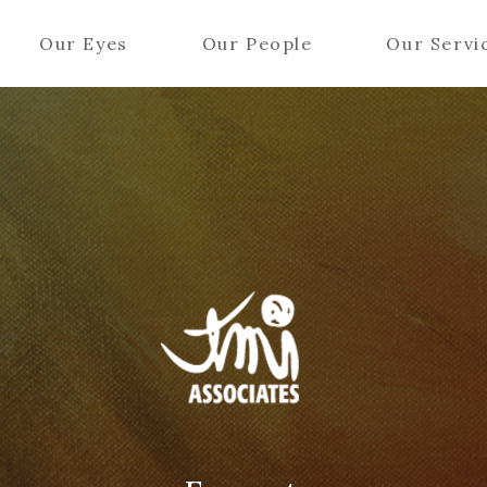
Our Eyes
Our People
Our Servi