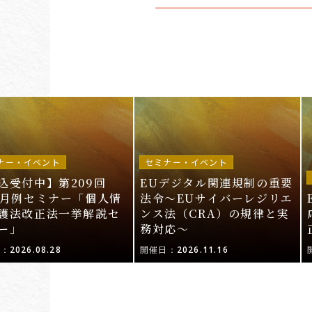
ナー・イベント
セミナー・イベント
込受付中】第209回
EUデジタル関連規制の重要
I月例セミナー「個人情
法令〜EUサイバーレジリエ
護法改正法一挙解説セ
ンス法（CRA）の規律と実
ー」
務対応〜
2026.08.28
開催日：2026.11.16