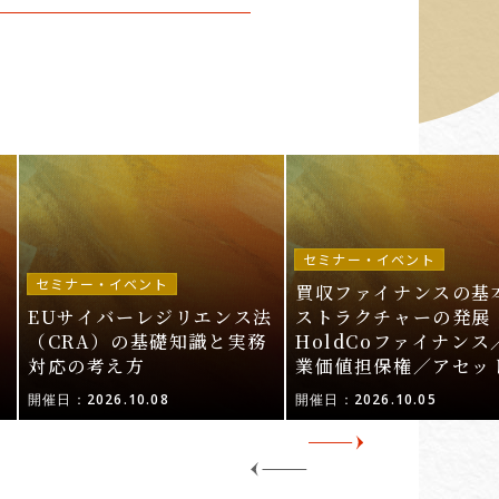
セミナー・イベント
セミナー・イベント
買収ファイナンスの基
EUサイバーレジリエンス法
ストラクチャーの発展 
ル
（CRA）の基礎知識と実務
HoldCoファイナンス
対応の考え方
業価値担保権／アセッ
活用〜
開催日：2026.10.08
開催日：2026.10.05