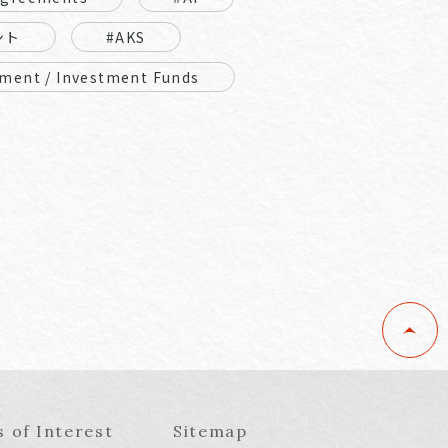
ント
#AKS
ment / Investment Funds
s of Interest
Sitemap