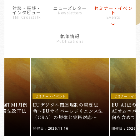
対談・座談・
ニューズレター
セミナー・イベン
インタビュー
ト
Newsletters
TMI Crosstalk
Events
執筆情報
Publications
セミナー・イベント
セミナー・イベ
9回TMI月例
EUデジタル関連規制の重要法
EU AI法
保護法改正法
令〜EUサイバーレジリエンス法
AIオムニバ
（CRA）の規律と実務対応〜
向も含めて
開催日：2026.11.16
開催日：2026.10