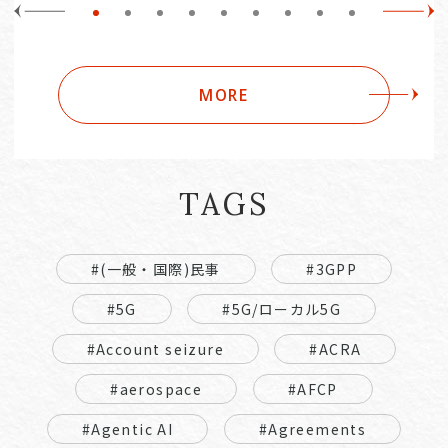
MORE
TAGS
#(一般・国際)民事
#3GPP
#5G
#5G/ローカル5G
#Account seizure
#ACRA
#aerospace
#AFCP
#Agentic AI
#Agreements