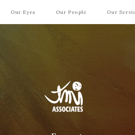
Our Eyes
Our People
Our Servi