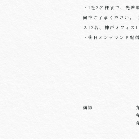
・1社2名様まで、先
何卒ご了承ください。
ス
12
名、神戸オフィス
1
・後日オンデマンド配
講師