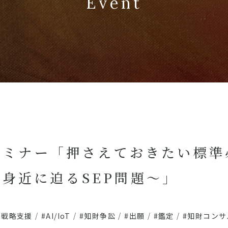
Event
例セミナー「押さえておきたい標準
身近に迫るSEP問題～」
財戦略支援
/
#AI/IoT
/
#知財争訟
/
#出願
/
#鑑定
/
#知財コンサ