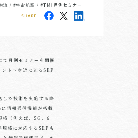
物流
/
#宇宙航空
/
#TMI 月例セミナー
SHARE
にて月例セミナーを開催
イント～身近に迫るSEP
に準拠した技術を実施する際
品に情報通信機能が搭載
格（例えば、5G、6
準規格に対応するSEPも
者）と情報通信機器メーカ