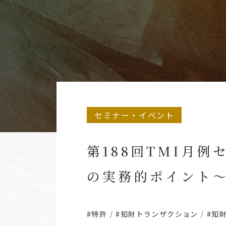
セミナー・イベント
第188回TMI月
の実務的ポイント～
#特許
/
#知財トランザクション
/
#知