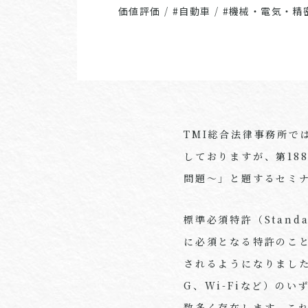
価値評価
/
#自動車
/
#機械・電気・精
TMI総合法律事務所
しておりますが、第18
問題～」と題するセミ
標準必須特許（Standa
に必須となる特許のこと
されるようになりまし
G、Wi-Fiなど）の
数多く存在します。これ