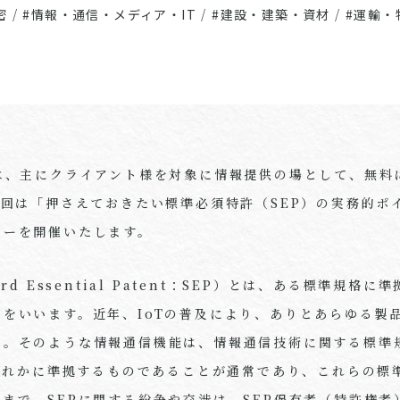
密
/
#情報・通信・メディア・IT
/
#建設・建築・資材
/
#運輸・
では、主にクライアント様を対象に情報提供の場として、無料
8回は「押さえておきたい標準必須特許（SEP）の実務的ポ
ナーを開催いたします。
rd Essential Patent：SEP）とは、ある標準規格
をいいます。近年、IoTの普及により、ありとあらゆる製
た。そのような情報通信機能は、情報通信技術に関する標準規
いずれかに準拠するものであることが通常であり、これらの標
まで、SEPに関する紛争や交渉は、SEP保有者（特許権