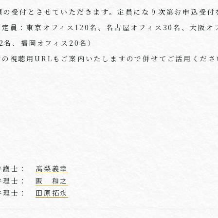
着順の受付とさせていただきます。定員になり次第お申込受付
（定員：東京オフィス
120
名、名古屋オフィス
30
名、大阪オ
2
名、福岡オフィス
20
名）
信の視聴用URLもご案内いたしますので併せてご活用くださ
弁護士：
髙梨義幸
弁理士：
阪 和之
弁理士：
田原拓永