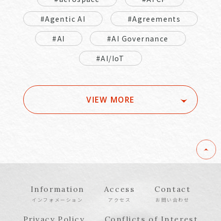
#Agentic AI
#Agreements
#AI
#AI Governance
#AI/IoT
VIEW MORE
Information
Access
Contact
インフォメーション
アクセス
お問い合わせ
Privacy Policy
Conflicts of Interest