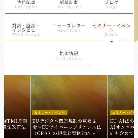
注目記事
新着記事
ブログ
Hot Topics
New Articles
Blogs
対談・座談・
ニューズレター
セミナー・イベン
インタビュー
ト
Newsletters
TMI Crosstalk
Events
執筆情報
Publications
セミナー・イベント
セミナー・イベ
9回TMI月例
EUデジタル関連規制の重要法
EU AI法
保護法改正法
令〜EUサイバーレジリエンス法
AIオムニバ
（CRA）の規律と実務対応〜
向も含めて