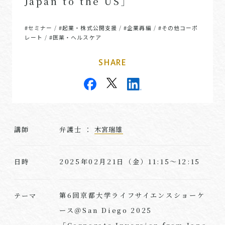
Japan to the US」
#セミナー
#起業・株式公開支援
#企業再編
#その他コーポ
/
/
/
レート
#医薬・ヘルスケア
/
SHARE
講師
弁護士 ：
木宮瑞雄
2025年02月21日（金）11:15～12:15
日時
第6回京都大学ライフサイエンスショーケ
テーマ
ース＠San Diego 2025