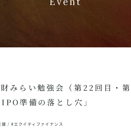
Event
知財みらい勉強会（第22回目・
IPO準備の落とし穴」
支援
/
#エクイティファイナンス