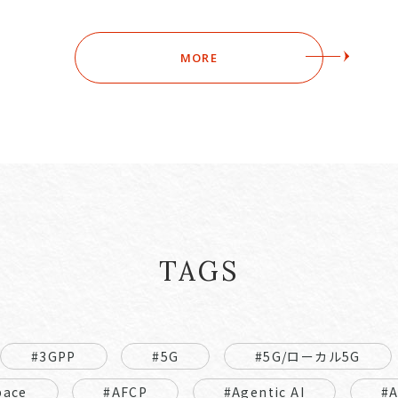
MORE
TAGS
#3GPP
#5G
#5G/ローカル5G
pace
#AFCP
#Agentic AI
#