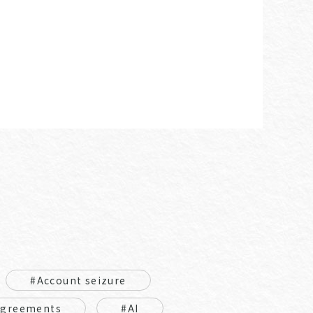
#Account seizure
Agreements
#AI