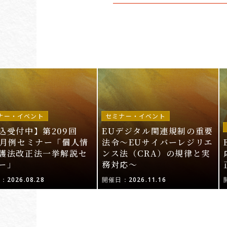
ナー・イベント
セミナー・イベント
込受付中】第209回
EUデジタル関連規制の重要
I月例セミナー「個人情
法令〜EUサイバーレジリエ
護法改正法一挙解説セ
ンス法（CRA）の規律と実
ー」
務対応〜
2026.08.28
開催日：2026.11.16