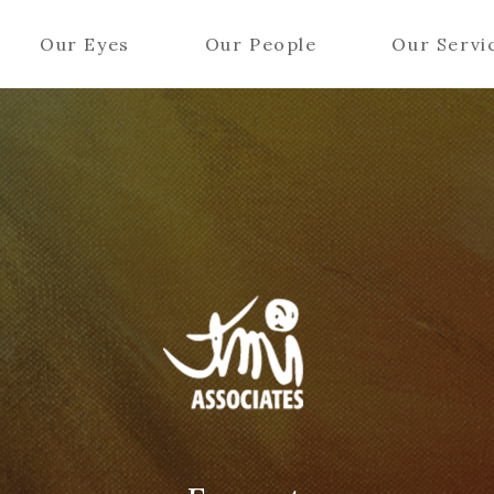
Our Eyes
Our People
Our Servi