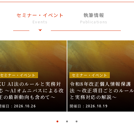
セミナー・イベント
執筆情報
Events
Publications
セミナー・イベント
セミナー・イベント
EU AI法のルールと実務対
令和8年改正個人情報保護
応 〜AIオムニバスによる改
法 〜改正項目ごとのルー
正の最新動向も含めて〜
と実務対応の解説〜
開催日：2026.10.26
開催日：2026.10.19