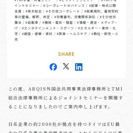
イントセミナー
#コーポレートガバナンス
#起業・株式公開
/
/
支援
#株主総会
#その他コーポレート
#就業規則、雇用契約
/
/
/
等の整備、解釈、改定
#労働審判、労働関係訴訟
#その他労
/
/
働法
#自動車
#機械・電気・精密
#情報・通信・メディア・
/
/
/
IT
#エンタテインメント・スポーツ
#エネルギー・素材・化
/
/
学
#建設・建築・資材
#医薬・ヘルスケア
#商社・卸売・小
/
/
/
売
SHARE
この度、ARQIS外国法共同事業法律事務所とTMI
総合法律事務所によるジョイントセミナーを開催す
ることになりましたのでご案内申し上げます。
日系企業の約
2000
社が拠点を持つドイツは
EU
最
大の日系企業の進出拠点です。これらのドイツに進