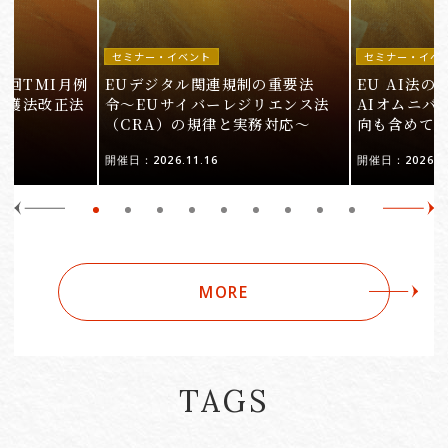
セミナー・イベント
セミナー・イベ
9回TMI月例
EUデジタル関連規制の重要法
EU AI法
保護法改正法
令〜EUサイバーレジリエンス法
AIオムニバ
（CRA）の規律と実務対応〜
向も含めて
開催日：2026.11.16
開催日：2026.10
MORE
TAGS