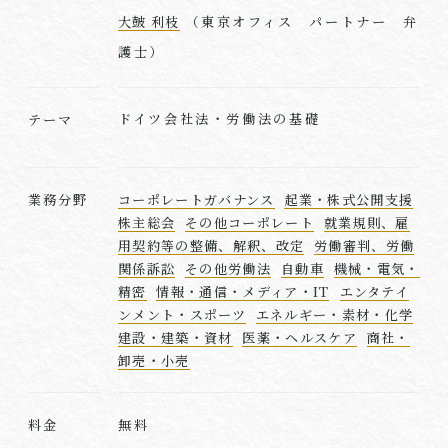
大皷 利枝
（東京オフィス パートナー 弁
護士）
ドイツ会社法・労働法の基礎
テーマ
業務分野
コーポレートガバナンス
起業・株式公開支援
株主総会
その他コーポレート
就業規則、雇
用契約等の整備、解釈、改定
労働審判、労働
関係訴訟
その他労働法
自動車
機械・電気・
精密
情報・通信・メディア・IT
エンタテイ
ンメント・スポーツ
エネルギー・素材・化学
建設・建築・資材
医薬・ヘルスケア
商社・
卸売・小売
無料
料金