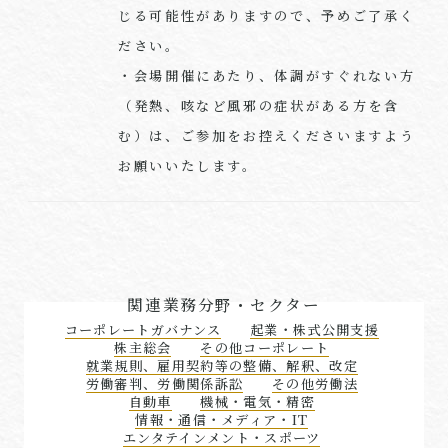
じる可能性がありますので、予めご了承く
ださい。
・会場開催にあたり、体調がすぐれない方
（発熱、咳など風邪の症状がある方を含
む）は、ご参加をお控えくださいますよう
お願いいたします。
関連業務分野・セクター
コーポレートガバナンス
起業・株式公開支援
株主総会
その他コーポレート
就業規則、雇用契約等の整備、解釈、改定
労働審判、労働関係訴訟
その他労働法
自動車
機械・電気・精密
情報・通信・メディア・IT
エンタテインメント・スポーツ