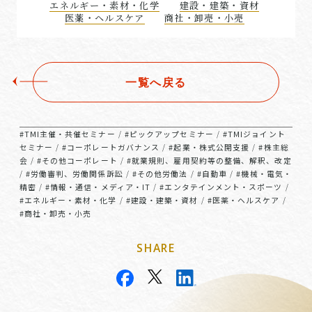
エネルギー・素材・化学
建設・建築・資材
医薬・ヘルスケア
商社・卸売・小売
一覧へ戻る
#TMI主催・共催セミナー
#ピックアップセミナー
#TMIジョイント
/
/
セミナー
#コーポレートガバナンス
#起業・株式公開支援
#株主総
/
/
/
会
#その他コーポレート
#就業規則、雇用契約等の整備、解釈、改定
/
/
#労働審判、労働関係訴訟
#その他労働法
#自動車
#機械・電気・
/
/
/
/
精密
#情報・通信・メディア・IT
#エンタテインメント・スポーツ
/
/
/
#エネルギー・素材・化学
#建設・建築・資材
#医薬・ヘルスケア
/
/
/
#商社・卸売・小売
SHARE