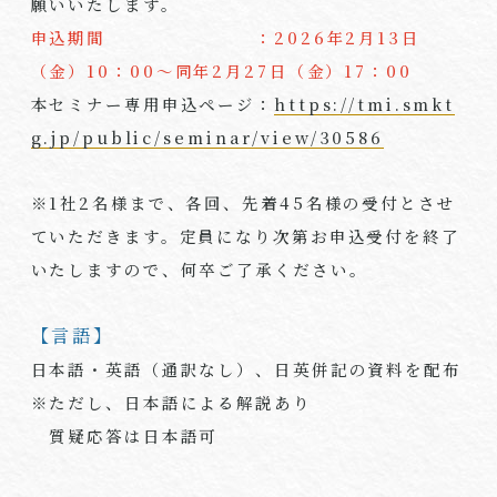
願いいたします。
申込期間 ：2026年
2
月
13
日
（金）
10
：
00
～同年
2
月
27
日（金）17：00
本セミナー専用申込ページ：
https://tmi.smkt
g.jp/public/seminar/view/30586
※1社2名様まで、各回、先着45名様の受付とさせ
ていただきます。定員になり次第お申込受付を終了
いたしますので、何卒ご了承ください。
【言語】
日本語・英語（通訳なし）、日英併記の資料を配布
※ただし、日本語による解説あり
質疑応答は日本語可