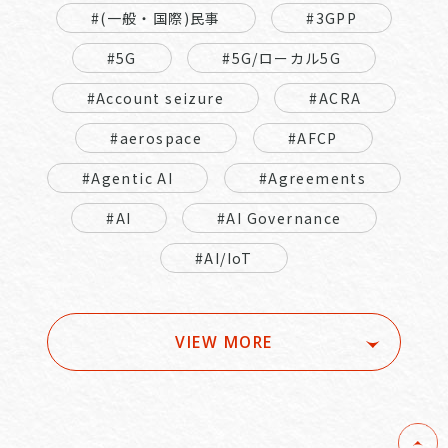
#(一般・国際)民事
#3GPP
#5G
#5G/ローカル5G
#Account seizure
#ACRA
#aerospace
#AFCP
#Agentic AI
#Agreements
#AI
#AI Governance
#AI/IoT
VIEW MORE