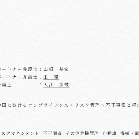
パートナー弁護士：
山根 基宏
パートナー弁護士：
王 嶺
弁護士 ：
入江 彦徴
中国におけるコンプライアンス・リスク管理～不正事案と経
～
リスクマネジメント
不正調査
その他危機管理
自動車
機械・