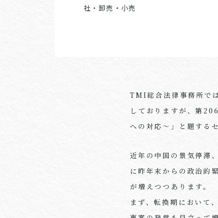
社・卸売・小売
TMI総合法律事務所
しておりますが、第20
への対応～」と題する
近年の中国の景気停滞
に昨年末からの政治的
が増えつつあります。
まず、転換期において
事案の発覚も目立って