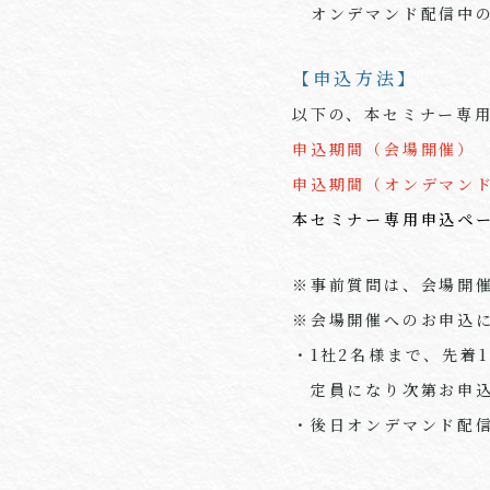
オンデマンド配信中の
【申込方法】
以下の、本セミナー専
申込期間（会場開催） 
申込期間（オンデマンド配
本セミナー専用申込
※事前質問は、会場開
※会場開催へのお申込
・1社
2
名様まで、先着
1
定員になり次第お申込
・後日オンデマンド配