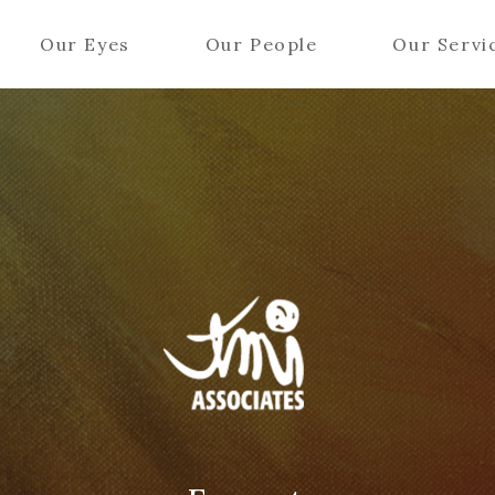
Our Eyes
Our People
Our Servi