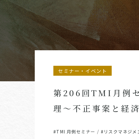
セミナー・イベント
第206回TMI月
理～不正事案と経
#TMI 月例セミナー
/
#リスクマネジメ