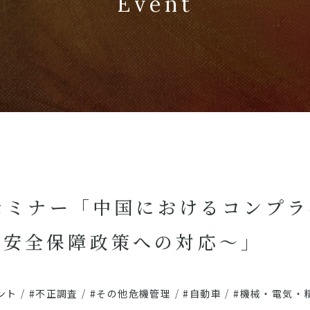
Event
例セミナー「中国におけるコンプ
済安全保障政策への対応～」
ント
/
#不正調査
/
#その他危機管理
/
#自動車
/
#機械・電気・