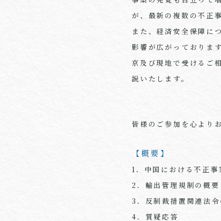
が、最新の複数の不正
また、経済安全保障に
影響が広がっておりま
京及び現地で受けるご
説いたします。
皆様のご参加を心より
【概要】
1．中国における不正事
2．輸出管理規制の概要
3．反制裁措置関連法
4．質疑応答