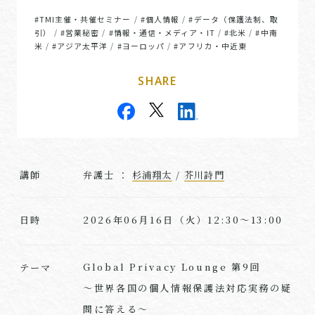
#TMI主催・共催セミナー
#個人情報
#データ（保護法制、取
/
/
引）
#営業秘密
#情報・通信・メディア・IT
#北米
#中南
/
/
/
/
米
#アジア太平洋
#ヨーロッパ
#アフリカ・中近東
/
/
/
SHARE
講師
弁護士 ：
杉浦翔太
/
芥川詩門
2026年06月16日（火）12:30～13:00
日時
Global Privacy Lounge 第9回
テーマ
～世界各国の個人情報保護法対応実務の疑
問に答える～