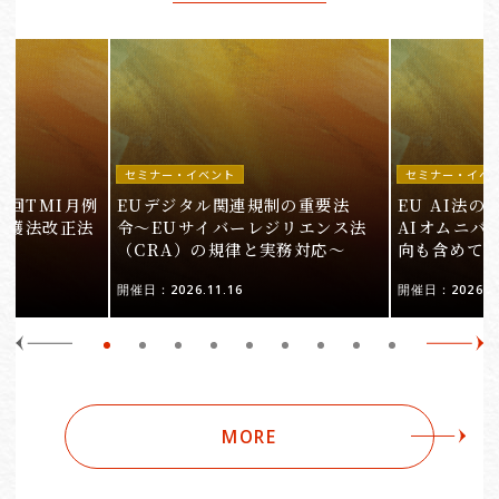
セミナー・イベント
セミナー・イベ
9回TMI月例
EUデジタル関連規制の重要法
EU AI法
保護法改正法
令〜EUサイバーレジリエンス法
AIオムニバ
（CRA）の規律と実務対応〜
向も含めて
開催日：2026.11.16
開催日：2026.10
MORE