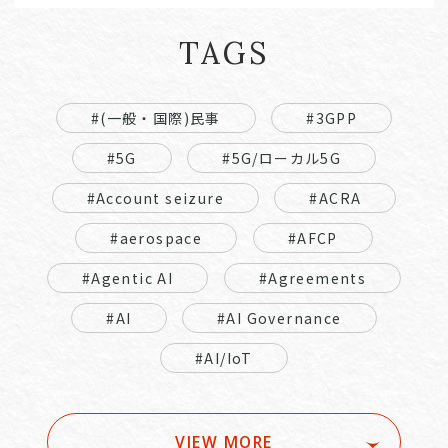
TAGS
#(一般・国際)民事
#3GPP
#5G
#5G/ローカル5G
#Account seizure
#ACRA
#aerospace
#AFCP
#Agentic AI
#Agreements
#AI
#AI Governance
#AI/IoT
VIEW MORE