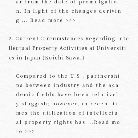
ar from the date of promulgatio
n. In light of the changes derivin
g ...
Read more >>>
2. Current Circumstances Regarding Inte
llectual Property Activities at Universiti
es in Japan (Koichi Sawai)
Compared to the U.S., partnershi
ps between industry and the aca
demic fields have been relativel
y sluggish; however, in recent ti
mes the utilization of intellectu
al property rights has ...
Read mo
re >>>