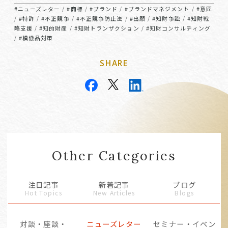
#ニューズレター
#商標
#ブランド
#ブランドマネジメント
#意匠
/
/
/
/
#特許
#不正競争
#不正競争防止法
#出願
#知財争訟
#知財戦
/
/
/
/
/
/
略支援
#知的財産
#知財トランザクション
#知財コンサルティング
/
/
/
#模倣品対策
/
SHARE
Other Categories
注目記事
新着記事
ブログ
Hot Topics
New Articles
Blogs
対談・座談・
ニューズレター
セミナー・イベン