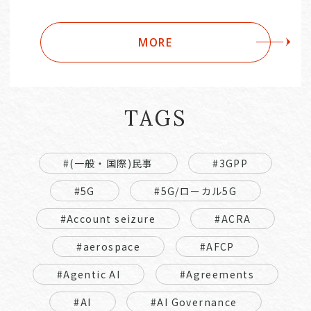
MORE
TAGS
#(一般・国際)民事
#3GPP
#5G
#5G/ローカル5G
#Account seizure
#ACRA
#aerospace
#AFCP
#Agentic AI
#Agreements
#AI
#AI Governance