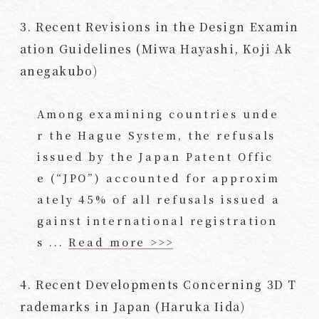
3. Recent Revisions in the Design Examin
ation Guidelines (Miwa Hayashi, Koji Ak
anegakubo)
Among examining countries unde
r the Hague System, the refusals
issued by the Japan Patent Offic
e (“JPO”) accounted for approxim
ately 45% of all refusals issued a
gainst international registration
s ...
Read more >>>
4. Recent Developments Concerning 3D T
rademarks in Japan (Haruka Iida)