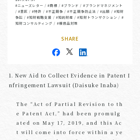
#ニューズレター
#商標
#ブランド
#ブランドマネジメント
/
/
/
#意匠
#特許
#不正競争
#不正競争防止法
#出願
#知財
/
/
/
/
/
/
争訟
#知財戦略支援
#知的財産
#知財トランザクション
#
/
/
/
/
知財コンサルティング
#模倣品対策
/
SHARE
1. New Aid to Collect Evidence in Patent I
nfringement Lawsuit (Daisuke Inaba)
The “Act of Partial Revision to th
e Patent Act,” had been promulg
ated on May 17, 2019, and this Ac
t will come into force within a ye