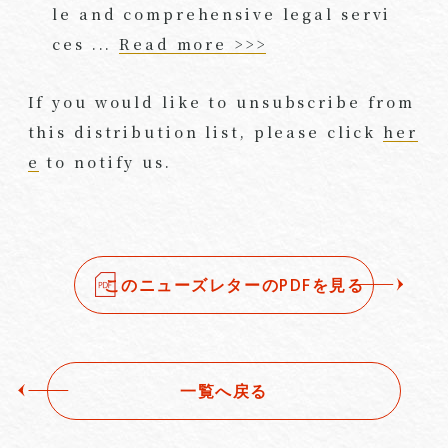
le and comprehensive legal servi
ces ...
Read more >>>
If you would like to unsubscribe from
this distribution list, please click
her
e
to notify us.
このニューズレターのPDFを見る
一覧へ戻る