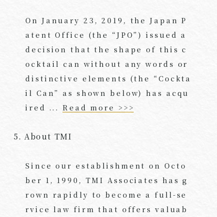
On January 23, 2019, the Japan P
atent Office (the “JPO”) issued a
decision that the shape of this c
ocktail can without any words or
distinctive elements (the “Cockta
il Can” as shown below) has acqu
ired ...
Read more >>>
5. About TMI
Since our establishment on Octo
ber 1, 1990, TMI Associates has g
rown rapidly to become a full-se
rvice law firm that offers valuab