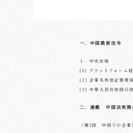
一．中国最新法令
１．中央法規
(1) プラットフォー
(2) 企業名称登記管理
(3) 中華人民共和国
二．連載 中国法実務
（第1回 中国での企業