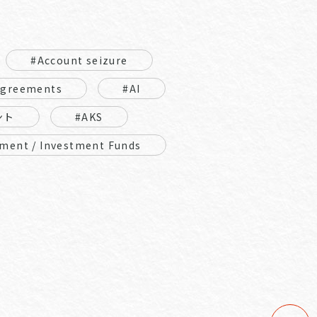
#Account seizure
Agreements
#AI
ント
#AKS
ment / Investment Funds