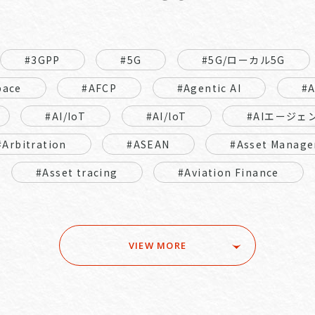
#3GPP
#5G
#5G/ローカル5G
pace
#AFCP
#Agentic AI
#
#AI/IoT
#AI/loT
#AIエージェ
#Arbitration
#ASEAN
#Asset Manage
#Asset tracing
#Aviation Finance
VIEW MORE