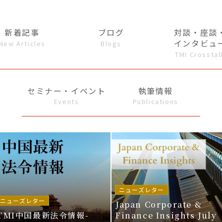
新着記事
ブログ
対談・座談
インタビュ
New Articles
Blogs
TMI Crosstal
セミナー・イベント
執筆情報
Events
Publications
ニューズレター
ニューズレター
Japan Corporate &
TMI中国最新法令情報-
Finance Insights July