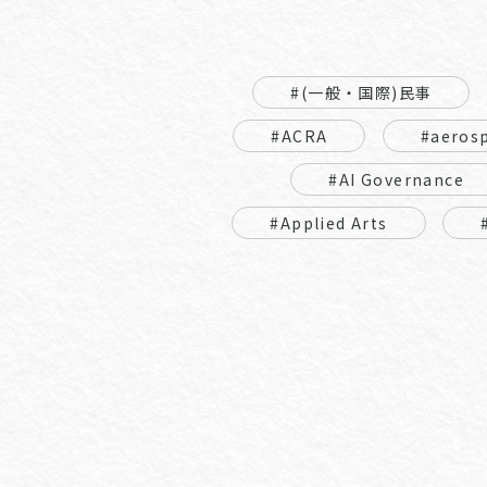
#(一般・国際)民事
#ACRA
#aeros
#AI Governance
#Applied Arts