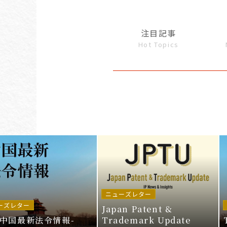
注目記事
Hot Topics
ニューズレター
ーズレター
Japan Patent &
I中国最新法令情報-
Trademark Update