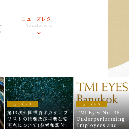
・
ニューズレター
ー
Newsletters
k
ニューズレター
ニューズレター
第13次外国投資ネガティブ
TMI Eyes No. 36:
リストの概要及び主要な変
Underperforming
更点について(参考和訳付
Employees and