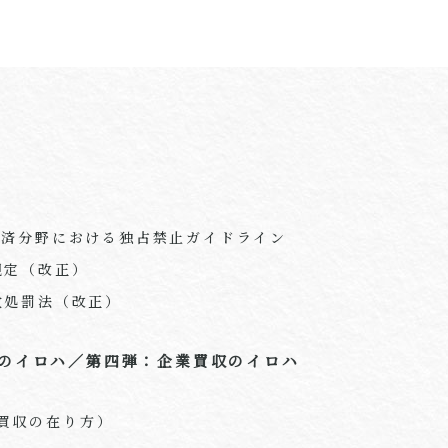
ム経済分野における独占禁止ガイドライン
規定（改正）
行政処罰法（改正）
のイロハ／第四弾：企業買収のイロハ
買収の在り方）