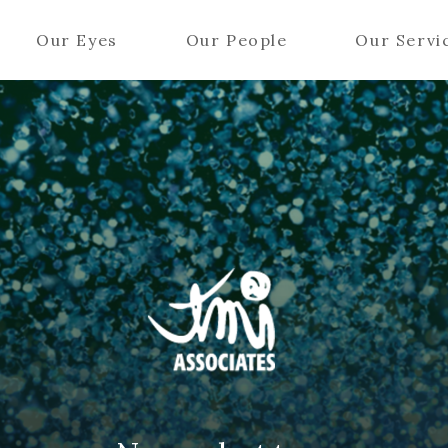
Our Eyes
Our People
Our Servi