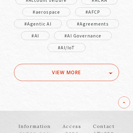
#Account seizure
#ACRA
#aerospace
#AFCP
#Agentic AI
#Agreements
#AI
#AI Governance
#AI/IoT
VIEW MORE
Information
Access
Contact
インフォメーション
アクセス
お問い合わせ