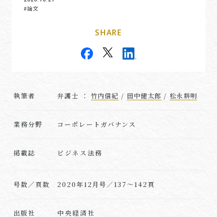
#論文
SHARE
執筆者
弁護士 ：
竹内信紀
/
田中健太郎
/
松永耕明
業務分野
コーポレートガバナンス
ビジネス法務
掲載誌
号数／頁数
2020年12月号／137～142頁
中央経済社
出版社