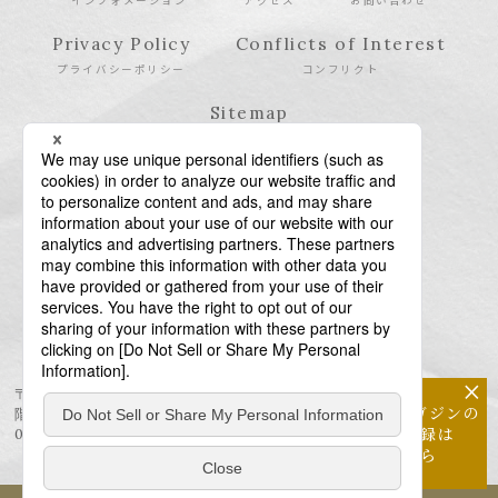
Privacy Policy
Conflicts of Interest
プライバシーポリシー
コンフリクト
Sitemap
サイトマップ
×
〒106-6123 東京都港区六本木6-10-1 六本木ヒルズ森タワー23
メールマガジンの
階
配信登録は
03-6438-5511（代表） / 03-6438-5611（特許・商標）
こちら