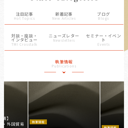
注目記事
新着記事
ブログ
Hot Topics
New Articles
Blogs
対談・座談・
ニューズレター
セミナー・イベン
インタビュー
ト
Newsletters
TMI Crosstalk
Events
執筆情報
Publications
事情】
執筆情報
法・外国貿易
執筆情報