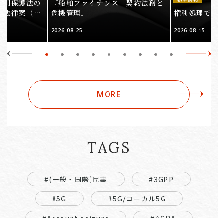
権利保護法の
『船舶ファイナンス 契約法務と
る法律案（そ
危機管理』
権利処理でロケ
2026.08.25
2026.08.15
MORE
TAGS
#(一般・国際)民事
#3GPP
#5G
#5G/ローカル5G