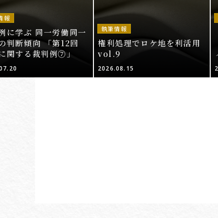
情報
執筆情報
例に学ぶ 同一労働同一
の判断傾向 「第12回
権利処理でロケ地を利活用
に関する裁判例⑦」
vol.9
07.20
2026.08.15