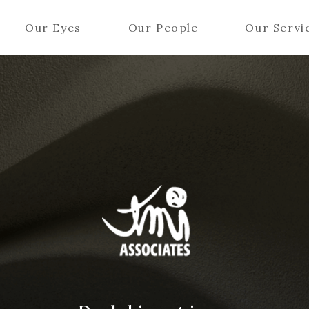
Our Eyes
Our People
Our Servi