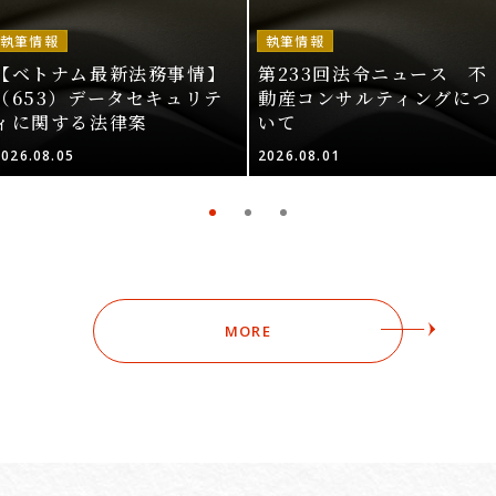
執筆情報
執筆情報
【ベトナム最新法務事情】
第233回法令ニュース 不
（653）データセキュリテ
動産コンサルティングにつ
ィに関する法律案
いて
2026.08.05
2026.08.01
MORE