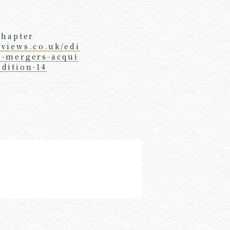
hapter
eviews.co.uk/edi
e-mergers-acqui
edition-14