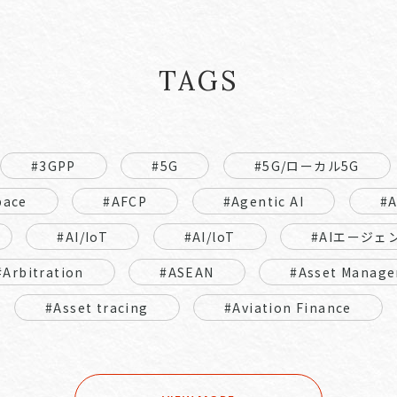
TAGS
#3GPP
#5G
#5G/ローカル5G
pace
#AFCP
#Agentic AI
#
#AI/IoT
#AI/loT
#AIエージェ
#Arbitration
#ASEAN
#Asset Manage
#Asset tracing
#Aviation Finance