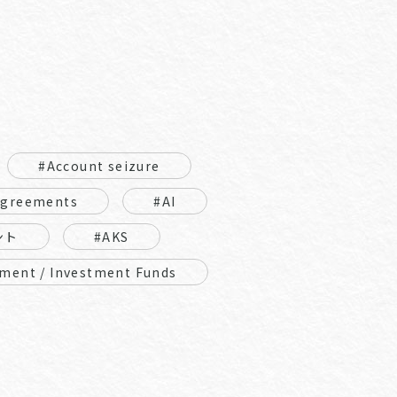
#Account seizure
Agreements
#AI
ント
#AKS
ment / Investment Funds