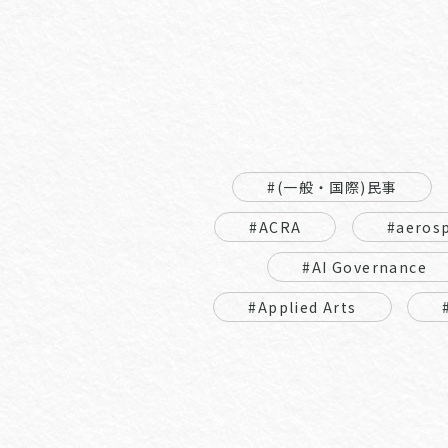
#(一般・国際)民事
#ACRA
#aeros
#AI Governance
#Applied Arts