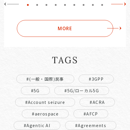
MORE
TAGS
#(一般・国際)民事
#3GPP
#5G
#5G/ローカル5G
#Account seizure
#ACRA
#aerospace
#AFCP
#Agentic AI
#Agreements