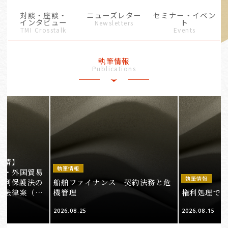
対談・座談・
ニューズレター
セミナー・イベン
インタビュー
ト
Newsletters
TMI Crosstalk
Events
執筆情報
Publications
事情】
執筆情報
法・外国貿易
執筆情報
権利保護法の
船舶ファイナンス 契約法務と危
る法律案（そ
機管理
権利処理でロケ
2026.08.25
2026.08.15