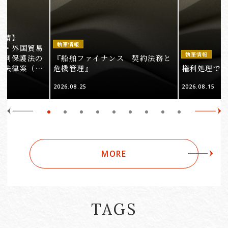
事情】
執筆情報
法・外国貿易
執筆情報
権利保護法の
『船舶ファイナンス 契約法務と
る法律案（そ
危機管理』
権利処理でロケ
2026.08.25
2026.08.15
MORE
TAGS