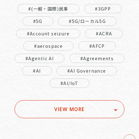
#(一般・国際)民事
#3GPP
#5G
#5G/ローカル5G
#Account seizure
#ACRA
#aerospace
#AFCP
#Agentic AI
#Agreements
#AI
#AI Governance
#AI/IoT
VIEW MORE