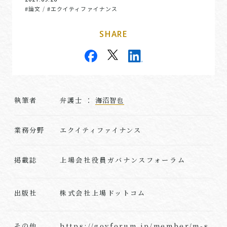
#論文
#エクイティファイナンス
/
SHARE
執筆者
弁護士 ：
海沼智也
業務分野
エクイティファイナンス
上場会社役員ガバナンスフォーラム
掲載誌
株式会社上場ドットコム
出版社
https://govforum.jp/member/m-s
その他