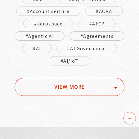
#Account seizure
#ACRA
#aerospace
#AFCP
#Agentic AI
#Agreements
#AI
#AI Governance
#AI/IoT
VIEW MORE