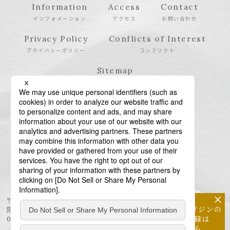
Information
Access
Contact
インフォメーション
アクセス
お問い合わせ
Privacy Policy
Conflicts of Interest
プライバシーポリシー
コンフリクト
Sitemap
サイトマップ
×
〒106-6123 東京都港区六本木6-10-1 六本木ヒルズ森タワー23
メールマガジンの
階
配信登録は
03-6438-5511（代表） / 03-6438-5611（特許・商標）
こちら