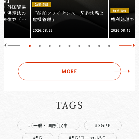
事情】
執筆情報
法・外国貿易
執筆情報
権利保護法の
『船舶ファイナンス 契約法務と
る法律案（そ
危機管理』
権利処理でロケ
2026.08.25
2026.08.15
MORE
TAGS
#(一般・国際)民事
#3GPP
#5G
#5G/ローカル5G