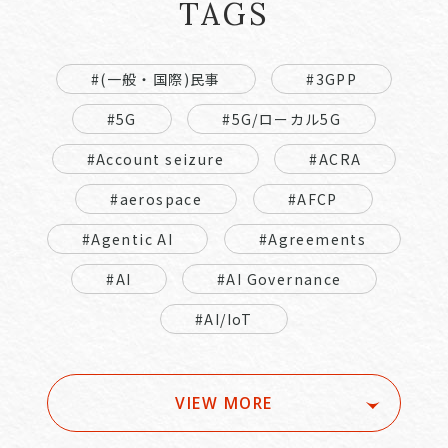
TAGS
#(一般・国際)民事
#3GPP
#5G
#5G/ローカル5G
#Account seizure
#ACRA
#aerospace
#AFCP
#Agentic AI
#Agreements
#AI
#AI Governance
#AI/IoT
VIEW MORE