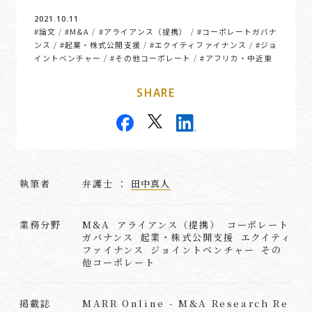
2021.10.11
#論文
#M&A
#アライアンス（提携）
#コーポレートガバナ
/
/
/
ンス
#起業・株式公開支援
#エクイティファイナンス
#ジョ
/
/
/
イントベンチャー
#その他コーポレート
#アフリカ・中近東
/
/
SHARE
執筆者
弁護士 ：
田中真人
業務分野
M&A アライアンス（提携） コーポレート
ガバナンス 起業・株式公開支援 エクイティ
ファイナンス ジョイントベンチャー その
他コーポレート
MARR Online - M&A Research Re
掲載誌