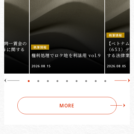
執筆情報
労働同一賃金の
【ベトナム
執筆情報
 賞与に関する
（653）デ
権利処理でロケ地を利活用 vol.9
する法律案
2026.08.15
2026.08.05
MORE