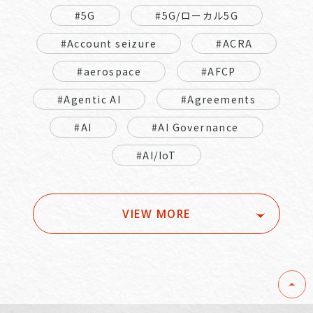
#5G
#5G/ローカル5G
#Account seizure
#ACRA
#aerospace
#AFCP
#Agentic AI
#Agreements
#AI
#AI Governance
#AI/IoT
VIEW MORE