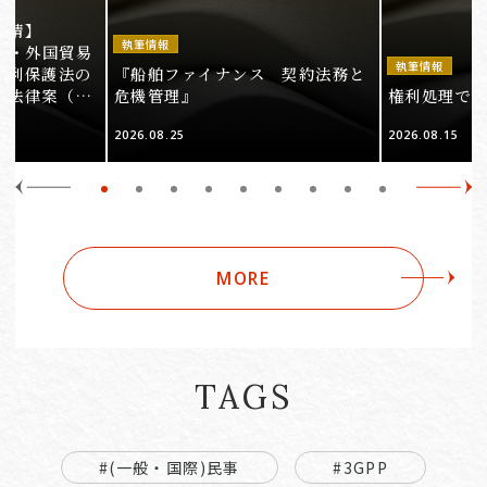
事情】
執筆情報
法・外国貿易
執筆情報
権利保護法の
『船舶ファイナンス 契約法務と
る法律案（そ
危機管理』
権利処理でロケ
2026.08.25
2026.08.15
MORE
TAGS
#(一般・国際)民事
#3GPP