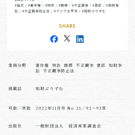
#論文
#著作権
#特許
#商標
#不正競争
#意匠
#知財争
/
/
/
/
/
/
訟
#不正競争防止法
#アジア太平洋
#知財ぷりずむ
/
/
/
SHARE
業務分野
著作権 特許 商標 不正競争 意匠 知財争
訟 不正競争防止法
知財ぷりずむ
掲載誌
号数／頁数
2022年11月号 No.21／92～93頁
一般財団法人 経済産業調査会
出版社