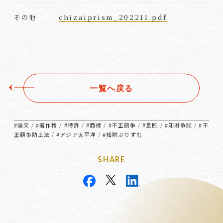
chizaiprism_202211.pdf
その他
一覧へ戻る
#論文
#著作権
#特許
#商標
#不正競争
#意匠
#知財争訟
#不
/
/
/
/
/
/
/
正競争防止法
#アジア太平洋
#知財ぷりずむ
/
/
SHARE