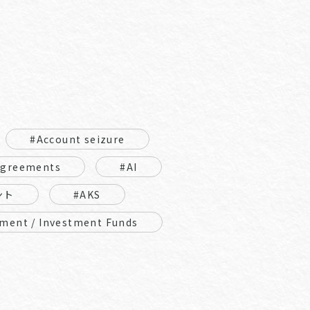
#Account seizure
Agreements
#AI
ント
#AKS
ment / Investment Funds