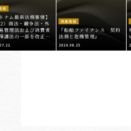
情報
トナム最新法務事情】
執筆情報
52）商法・競争法・外
易管理法および消費者
『船舶ファイナンス 契約
保護法の一部を改正・
法務と危機管理』
する法律案（その2）
07.22
2026.08.25