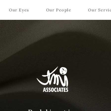
Our Eyes
Our People
Our Servi