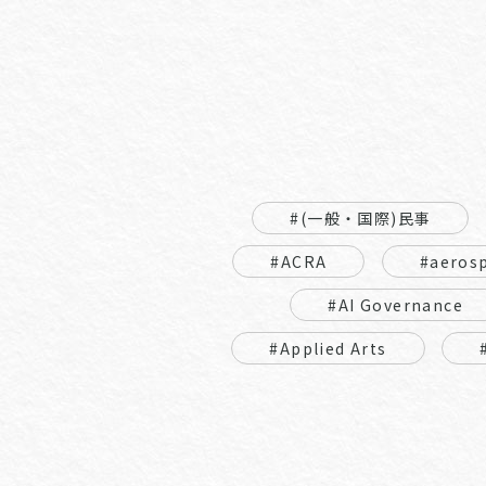
#(一般・国際)民事
#ACRA
#aeros
#AI Governance
#Applied Arts