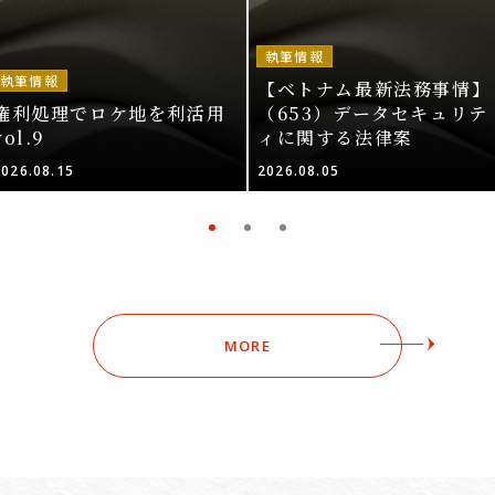
執筆情報
執筆情報
【ベトナム最新法務事情】
権利処理でロケ地を利活用
（653）データセキュリテ
vol.9
ィに関する法律案
2026.08.15
2026.08.05
MORE