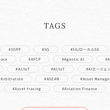
TAGS
#3GPP
#5G
#5G/ローカル5G
pace
#AFCP
#Agentic AI
#
#AI/IoT
#AI/loT
#AIエージェ
#Arbitration
#ASEAN
#Asset Manage
#Asset tracing
#Aviation Finance